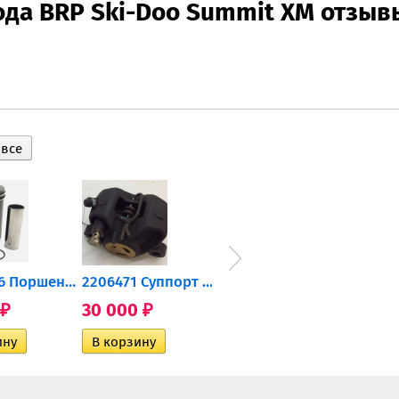
ода BRP Ski-Doo Summit XM отзыв
0905-216 Поршень Arctic Cat...
2206471 Суппорт тормозной...
004-172 Катушка зажигания...
30 000
10 600
2 40
₽
₽
₽