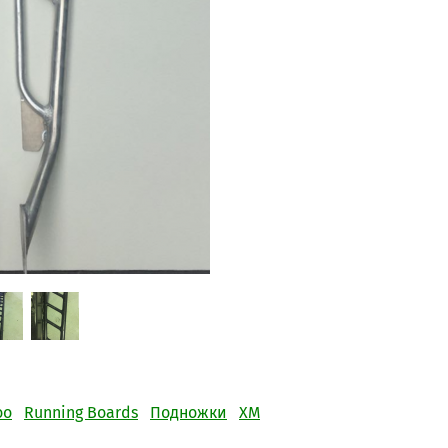
oo
Running Boards
Подножки
XM