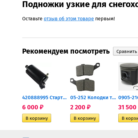
Подножки узкие для снегох
Оставьте
отзыв об этом товаре
первым!
Рекомендуем посмотреть
0932-030 Подшипник...
420888995 Стартер для...
05-252 Колодки тормозные...
6 000
2 200
31 500
₽
₽