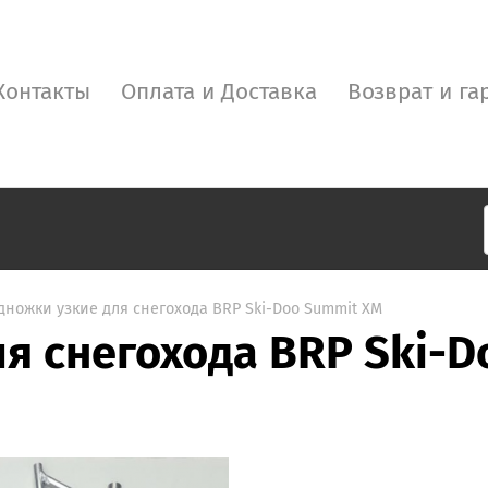
Контакты
Оплата и Доставка
Возврат и га
дножки узкие для снегохода BRP Ski-Doo Summit XM
я снегохода BRP Ski-D