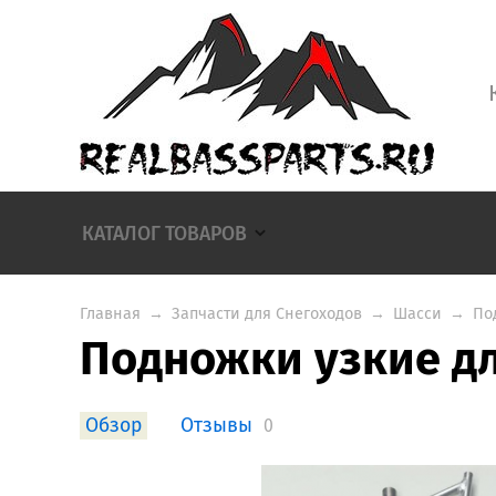
КАТАЛОГ ТОВАРОВ
Главная
→
Запчасти для Снегоходов
→
Шасси
→
По
Подножки узкие дл
Обзор
Отзывы
0