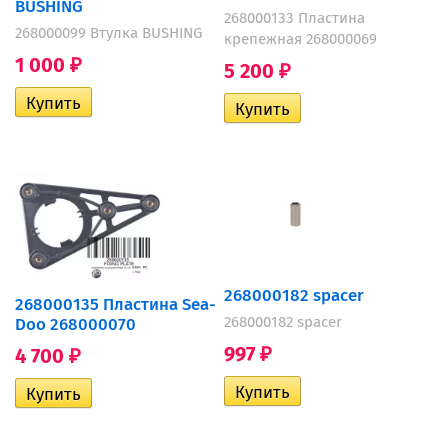
BUSHING
268000133 Пластина
268000099 Втулка BUSHING
крепежная 268000069
1 000
₽
5 200
₽
268000182 spacer
268000135 Пластина Sea-
268000182 spacer
Doo 268000070
997
4 700
₽
₽