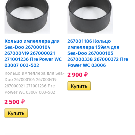
Кольцо импеллера для
267001186 Кольцо
Sea-Doo 267000104
импеллера 159мм для
267000419 267000021
Sea-Doo 267000105
271001236 Fire Power WC
267000338 267000372 Fire
03007 003-502
Power WC 03006
Кольцо импеллера для Sea-
2 900
₽
Doo 267000104 267000419
267000021 271001236 Fire
Power WC 03007 003-502
2 500
₽