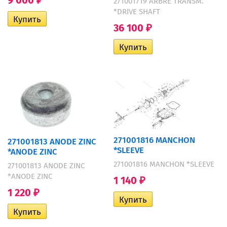
9 000
271001719 ARBRE TRANSM.
₽
*DRIVE SHAFT
36 100
₽
271001816 MANCHON
271001813 ANODE ZINC
*SLEEVE
*ANODE ZINC
271001816 MANCHON *SLEEVE
271001813 ANODE ZINC
*ANODE ZINC
1 140
₽
1 220
₽