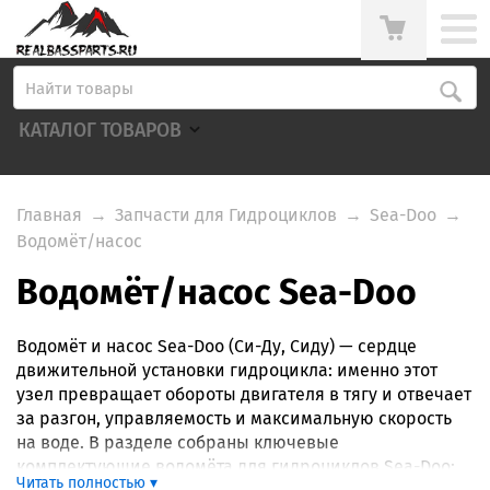
КАТАЛОГ ТОВАРОВ
Главная
→
Запчасти для Гидроциклов
→
Sea-Doo
→
Водомёт/насос
Водомёт/насос Sea-Doo
Водомёт и насос Sea-Doo (Си-Ду, Сиду) — сердце
движительной установки гидроцикла: именно этот
узел превращает обороты двигателя в тягу и отвечает
за разгон, управляемость и максимальную скорость
на воде. В разделе собраны ключевые
комплектующие водомёта для гидроциклов Sea-Doo:
Читать полностью ▾