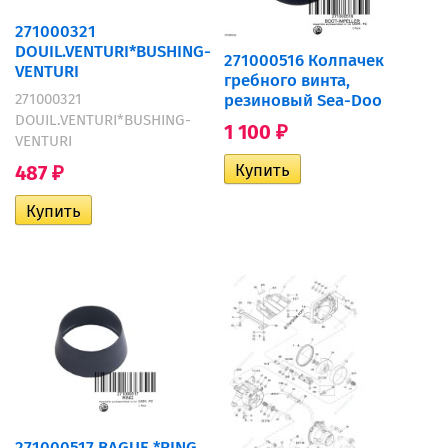
271000321
DOUIL.VENTURI*BUSHING-
271000516 Колпачек
VENTURI
гребного винта,
резиновый Sea-Doo
271000321
DOUIL.VENTURI*BUSHING-
1 100
₽
VENTURI
487
₽
271000517 BAGUE *RING