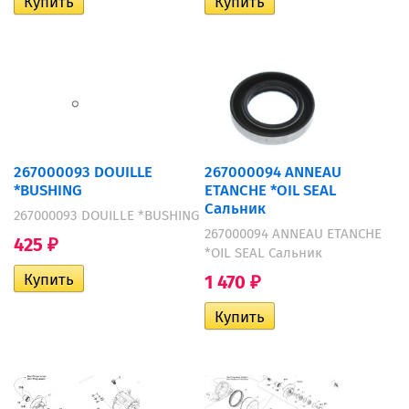
267000093 DOUILLE
267000094 ANNEAU
*BUSHING
ETANCHE *OIL SEAL
Сальник
267000093 DOUILLE *BUSHING
267000094 ANNEAU ETANCHE
425
₽
*OIL SEAL Сальник
1 470
₽