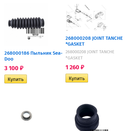
268000208 JOINT TANCHE
*GASKET
268000208 JOINT TANCHE
268000186 Пыльник Sea-
*GASKET
Doo
1 260
3 100
₽
₽