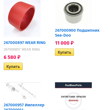
267000900 Подшипник
Sea-Doo
11 000
267000897 WEAR RING
₽
267000897 WEAR RING
6 580
₽
267000957 Импеллер
267000914