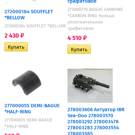
графитовое
272000770 BAGUE CARBONE
272000184 SOUFFLET
*CARBON RING Кольцо
*BELLOW
уплотнительное
272000184 SOUFFLET *BELLOW
графитовое
2 430
₽
4 510
₽
277000055 DEMI-BAGUE
278003606 Актуатор IBR
*HALF-RING
Sea-Doo 278003570
277000055 DEMI-BAGUE
278003292 278003478
*HALF-RING
278003283 278003554
278003585