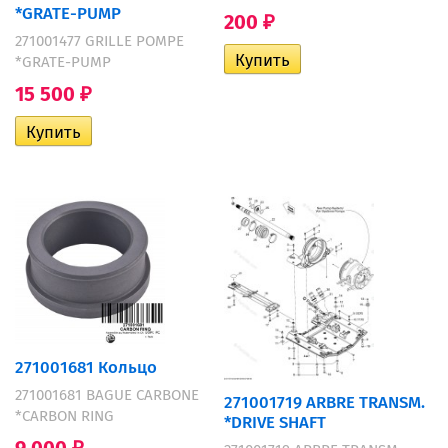
*GRATE-PUMP
200
₽
271001477 GRILLE POMPE
*GRATE-PUMP
15 500
₽
271001681 Кольцо
271001681 BAGUE CARBONE
271001719 ARBRE TRANSM.
*CARBON RING
*DRIVE SHAFT