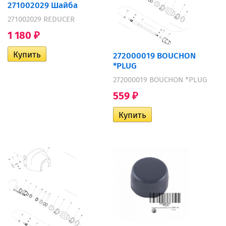
271002029 Шайба
271002029 REDUCER
1 180
₽
272000019 BOUCHON
*PLUG
272000019 BOUCHON *PLUG
559
₽