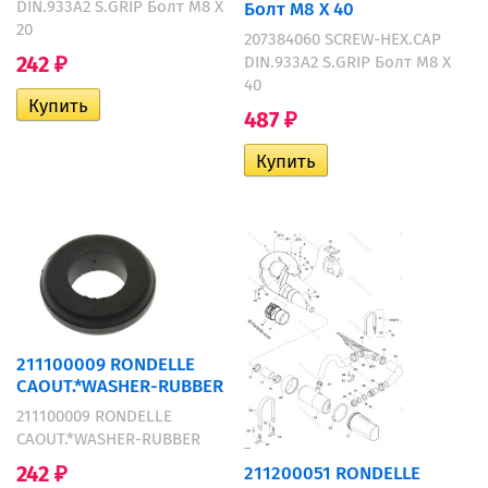
DIN.933A2 S.GRIP Болт M8 X
Болт M8 X 40
20
207384060 SCREW-HEX.CAP
242
DIN.933A2 S.GRIP Болт M8 X
₽
40
487
₽
211100009 RONDELLE
CAOUT.*WASHER-RUBBER
211100009 RONDELLE
CAOUT.*WASHER-RUBBER
242
211200051 RONDELLE
₽