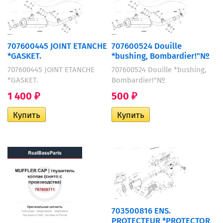
707600445 JOINT ETANCHE
707600524 Douille
*GASKET.
*bushing, Bombardier!"№
707600445 JOINT ETANCHE
707600524 Douille *bushing,
*GASKET.
Bombardier!"№
1 400
500
₽
₽
703500816 ENS.
PROTECTEUR *PROTECTOR