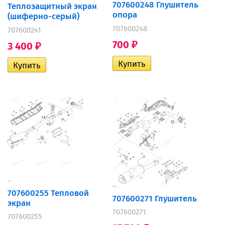
707600248 Глушитель
Теплозащитный экран
опора
(шиферно-серый)
707600248
707600241
700
3 400
₽
₽
707600255 Тепловой
707600271 Глушитель
экран
707600271
707600255