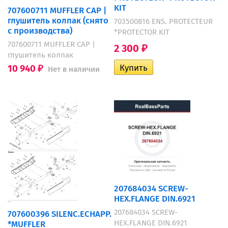
KIT
707600711 MUFFLER CAP |
глушитель колпак (снято
703500816 ENS. PROTECTEUR
с производства)
*PROTECTOR KIT
707600711 MUFFLER CAP |
2 300
₽
глушитель колпак
10 940
Нет в наличии
₽
207684034 SCREW-
HEX.FLANGE DIN.6921
207684034 SCREW-
707600396 SILENC.ECHAPP.
HEX.FLANGE DIN.6921
*MUFFLER