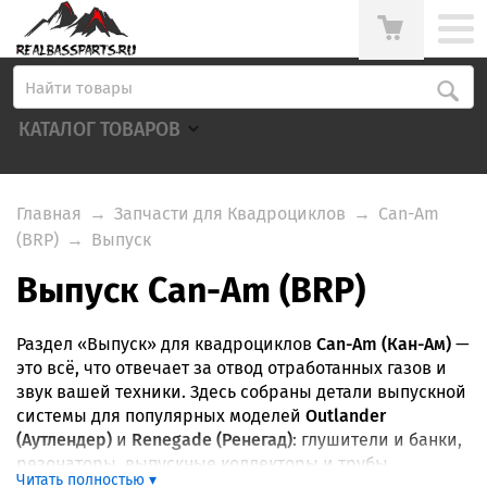
КАТАЛОГ ТОВАРОВ
Главная
→
Запчасти для Квадроциклов
→
Can-Am
(BRP)
→
Выпуск
Выпуск Can-Am (BRP)
Раздел «Выпуск» для квадроциклов
Can-Am (Кан-Ам)
—
это всё, что отвечает за отвод отработанных газов и
звук вашей техники. Здесь собраны детали выпускной
системы для популярных моделей
Outlander
(Аутлендер)
и
Renegade (Ренегад)
: глушители и банки,
резонаторы, выпускные коллекторы и трубы,
Читать полностью ▾