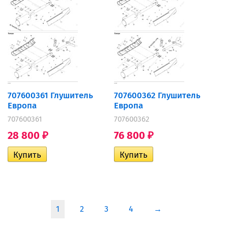
707600361 Глушитель
707600362 Глушитель
Европа
Европа
707600361
707600362
28 800
76 800
₽
₽
1
2
3
4
→