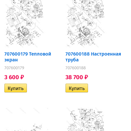
707600179 Тепловой
707600188 Настроенная
экран
труба
707600179
707600188
3 600
38 700
₽
₽