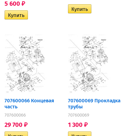
5 600
₽
707600066 Концевая
707600069 Прокладка
часть
трубы
707600066
707600069
29 700
1 300
₽
₽