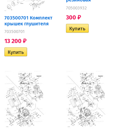
705003932
300
703500701 Комплект
₽
крышек глушителя
703500701
13 200
₽