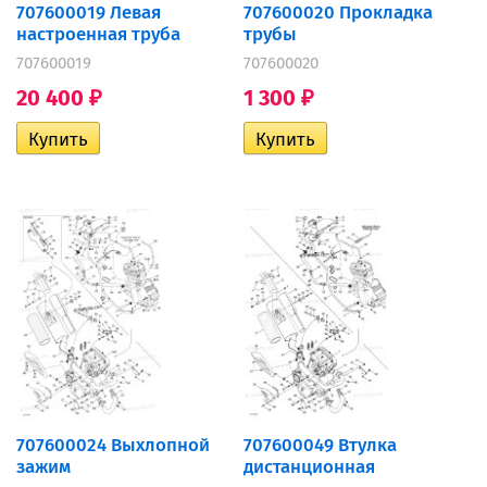
707600019 Левая
707600020 Прокладка
настроенная труба
трубы
707600019
707600020
20 400
1 300
₽
₽
707600024 Выхлопной
707600049 Втулка
зажим
дистанционная