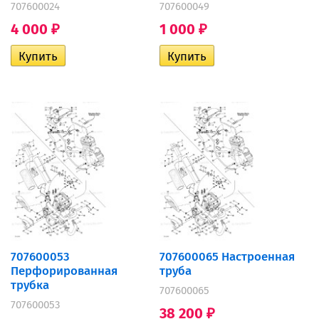
707600024
707600049
4 000
1 000
₽
₽
707600053
707600065 Настроенная
Перфорированная
труба
трубка
707600065
707600053
38 200
₽