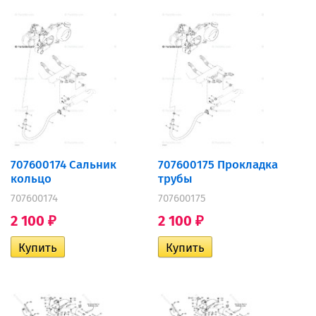
707600174 Сальник
707600175 Прокладка
кольцо
трубы
707600174
707600175
2 100
2 100
₽
₽