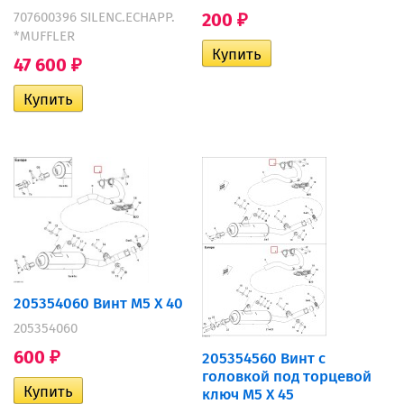
707600396 SILENC.ECHAPP.
200
₽
*MUFFLER
47 600
₽
205354060 Винт M5 X 40
205354060
600
205354560 Винт с
₽
головкой под торцевой
ключ M5 X 45