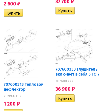
37 700
₽
2 600
₽
707600333 Глушитель
включает в себя 5 TO 7
707600333
707600313 Тепловой
36 900
дефлектор
₽
707600313
1 200
₽