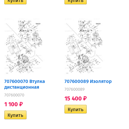
707600070 Втулка
707600089 Изолятор
дистанционная
707600089
707600070
15 400
₽
1 100
₽