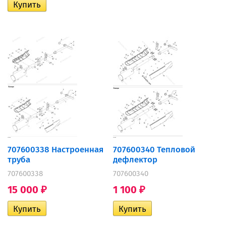
707600338 Настроенная
707600340 Тепловой
труба
дефлектор
707600338
707600340
15 000
1 100
₽
₽