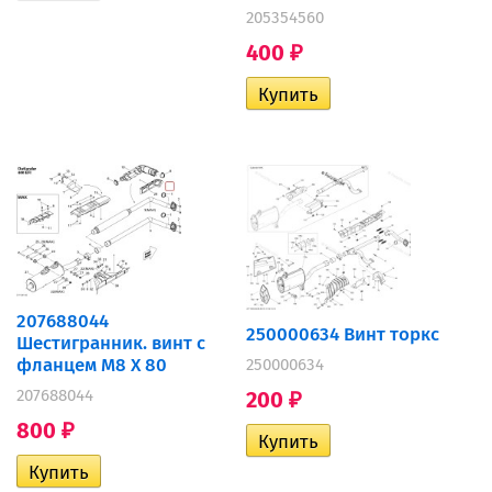
205354560
400
₽
207688044
250000634 Винт торкс
Шестигранник. винт с
фланцем M8 X 80
250000634
207688044
200
₽
800
₽