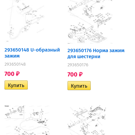
293650148 U-образный
293650176 Норма зажим
зажим
для шестерни
293650148
293650176
700
700
₽
₽