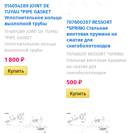
514054289 JOINT DE
TUYAU *PIPE GASKET
Уплотнительное кольцо
707600207 RESSORT
выхлопной трубы
*SPRING Стальная
514054289 JOINT DE TUYAU
винтовая пружина на
*PIPE GASKET
сжатие для
Уплотнительное кольцо
снегоболотоходов
выхлопной трубы
707600207 RESSORT *SPRING
1 800
Стальная винтовая пружина
₽
на сжатие для
снегоболотоходов
500
₽