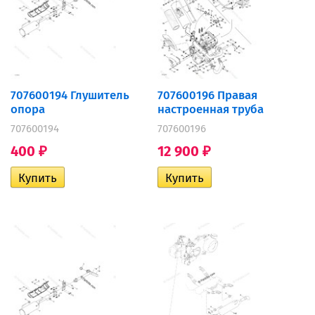
707600194 Глушитель
707600196 Правая
опора
настроенная труба
707600194
707600196
400
12 900
₽
₽