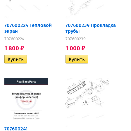
707600224 Тепловой
707600239 Прокладка
экран
трубы
707600224
707600239
1 800
1 000
₽
₽
707600241