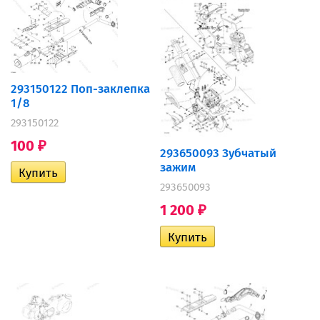
293150122 Поп-заклепка
1/8
293150122
100
₽
293650093 Зубчатый
зажим
293650093
1 200
₽