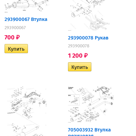
293900067 Втулка
293900067
700
293900078 Рукав
₽
293900078
1 200
₽
705003932 Втулка
резиновая