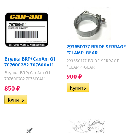
293650177 BRIDE SERRAGE
*CLAMP-GEAR
Втулка BRP/CanAm G1
293650177 BRIDE SERRAGE
707600282 707600411
*CLAMP-GEAR
Втулка BRP/CanAm G1
900
₽
707600282 707600411
850
₽