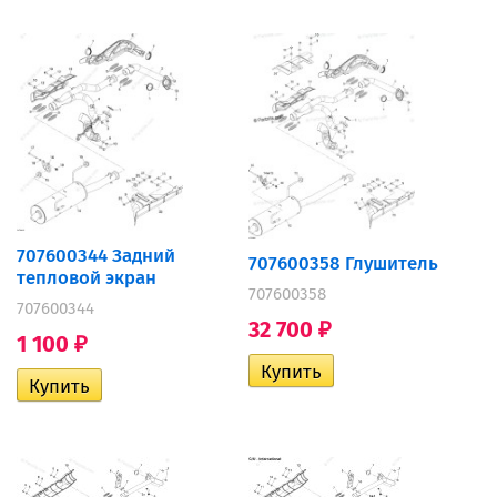
707600344 Задний
707600358 Глушитель
тепловой экран
707600358
707600344
32 700
₽
1 100
₽