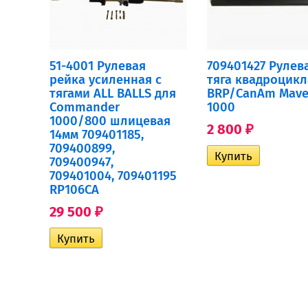
51-4001 Рулевая
709401427 Рулев
рейка усиленная с
тяга квадроцикл
тягами ALL BALLS для
BRP/CanAm Mave
Commander
1000
1000/800 шлицевая
2 800
₽
14мм 709401185,
709400899,
709400947,
709401004, 709401195
RP106CA
29 500
₽