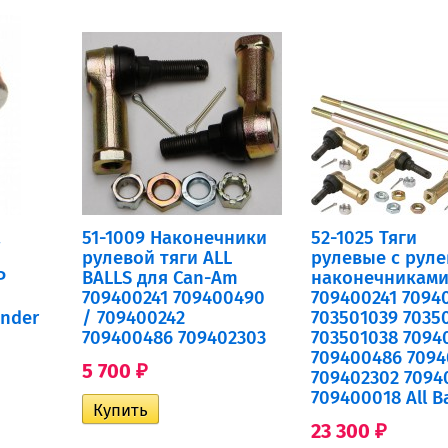
а
51-1009 Наконечники
52-1025 Тяги
рулевой тяги ALL
рулевые с рул
P
BALLS для Can-Am
наконечниками
709400241 709400490
709400241 7094
nder
/ 709400242
703501039 7035
709400486 709402303
703501038 7094
709400486 7094
5 700
₽
709402302 7094
709400018 All Ba
23 300
₽