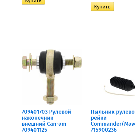
709401703 Рулевой
Пыльник рулево
наконечник
рейки
внешний Can-am
Commander/Mave
709401125
715900236