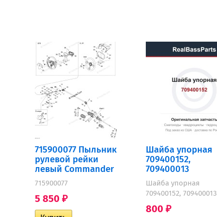
715900077 Пыльник
Шайба упорная
рулевой рейки
709400152,
левый Commander
709400013
715900077
Шайба упорная
709400152, 709400013
5 850
₽
800
₽