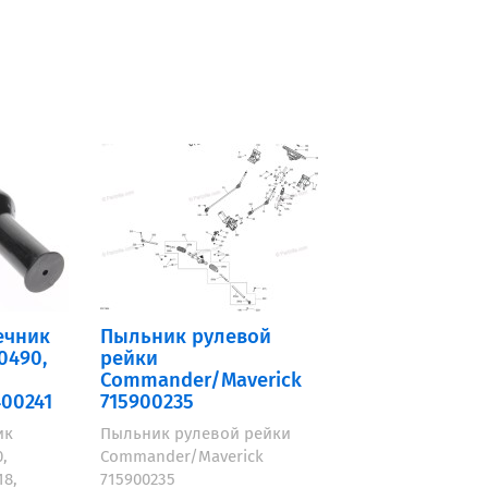
ечник
Пыльник рулевой
0490,
рейки
Commander/Maverick
400241
715900235
ик
Пыльник рулевой рейки
,
Commander/Maverick
18,
715900235