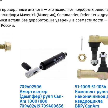
и проверенные аналоги — это позволяет подобрать решени
платформ Maverick (Маверик), Commander, Defender и дру
ыжи встали без доработок. Не уверены в совместимости —
 России.
709402506
51-1009 51-1034
Амортизатор
Комплект руле
(демпфер) руля Can-
наконечников 
Am 1000/800
квадроцикла
709402419 709400656
BRP/CanAm