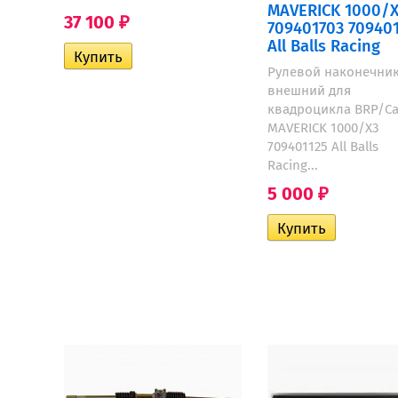
MAVERICK 1000/
37 100
₽
709401703 70940
All Balls Racing
Рулевой наконечни
внешний для
квадроцикла BRP/C
MAVERICK 1000/X3
709401125 All Balls
Racing...
5 000
₽