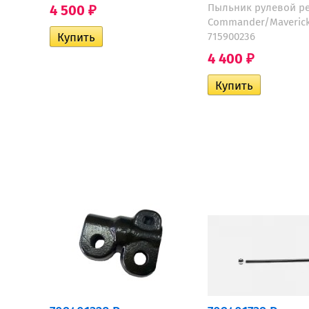
Пыльник рулевой р
4 500
₽
Commander/Maveric
715900236
4 400
₽