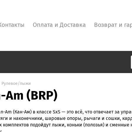
Контакты
Оплата и Доставка
Возврат и га
Рулевое/лыжи
-Am (BRP)
-Am (Кан-Ам) в классе SxS — это всё, что отвечает за упр
ги и наконечники, шаровые опоры, рычаги и сошки, кард
х комплектов подойдут лыжи, коньки (полозья) и сменные
у.