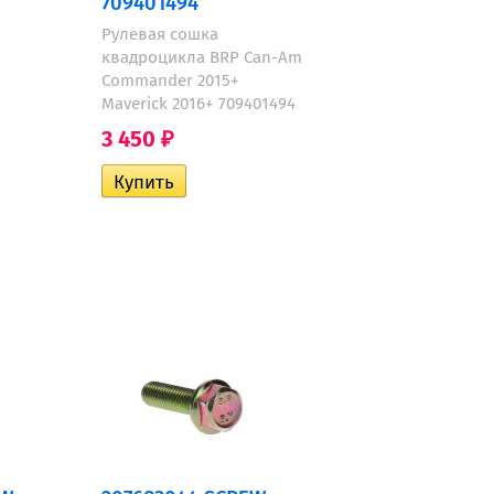
709401494
Рулевая сошка
квадроцикла BRP Can-Am
Commander 2015+
Maverick 2016+ 709401494
3 450
₽