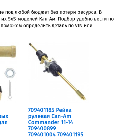
е под любой бюджет без потери ресурса. В
гих SxS-моделей Кан-Ам. Подбор удобно вести по
 поможем определить деталь по VIN или
709401185 Рейка
вых
рулевая Can-Am
для
Commander 11-14
709400899
709401004 709401195