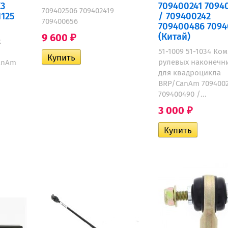
X3
709400241 7094
709402506 709402419
1125
/ 709400242
709400656
709400486 7094
(Китай)
9 600
₽
к
51-1009 51-1034 Ко
рулевых наконечн
anAm
для квадроцикла
BRP/CanAm 7094002
709400490 /...
3 000
₽