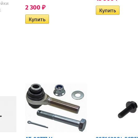
ейки
2 300
₽
k