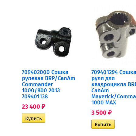
709402000 Сошка
709401294 Сошк
рулевая BRP/CanAm
руля для
Commander
квадроцикла BR
1000/800 2013
CanAm
709401138
Maverick/Comma
1000 MAX
23 400
₽
3 500
₽