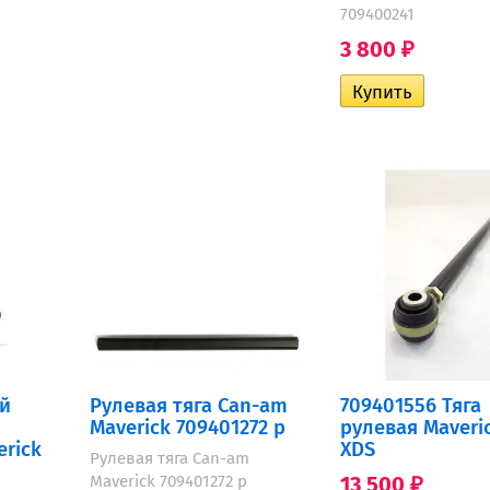
709400241
3 800
₽
й
Рулевая тяга Can-am
709401556 Тяга
Maverick 709401272 р
рулевая Maveri
rick
XDS
Рулевая тяга Can-am
Maverick 709401272 р
13 500
₽