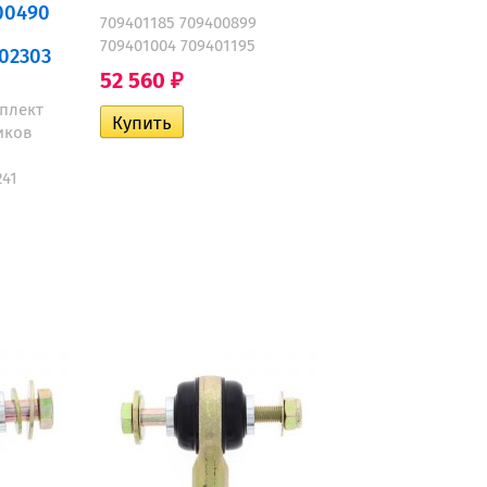
00490
709401185 709400899
709401004 709401195
02303
52 560
₽
мплект
иков
41