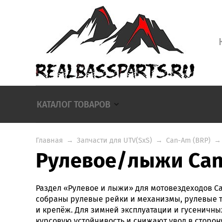
КАТАЛОГ ТОВАРОВ
Главная
→
Запчасти для UTV(SxS)
→
Can-Am (BRP)
→
Рулевое/лыжи Can
Раздел «Рулевое и лыжи» для мотовездеходов Can
собраны рулевые рейки и механизмы, рулевые тя
и крепёж. Для зимней эксплуатации и гусеничны
курсовую устойчивость и снижают увод в сторон