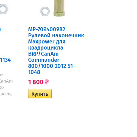
й
MP-709400982
Рулевой наконечник
Maxpower для
квадроцикла
BRP/CanAm
1134
Commander
800/1000 2012 51-
1048
ик
CanAm
1 800
₽
00
Racing