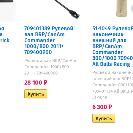
ая
709401389 Рулевой
51-1049 Рулево
а
вал BRP/CanAm
наконечник
rick
Commander
внешний для
1000/800 2011+
BRP/CanAm
709400900
Commander
800/1000 70940
Рулевой вал BRP/CanAm
All Balls Racing
Commander 1000/800
Рулевой наконечн
2011+ 709400900
внешний для BRP/
28 100
₽
Commander 800/10
709401134 All Balls 
51-1049
6 300
₽