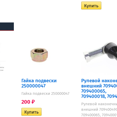
Гайка подвески
Рулевой након
250000047
внешний 70940
709400065,
Гайка подвески 250000047
709400018, 709
200
₽
Рулевой наконечн
внешний 709400490
709400065, 7094000