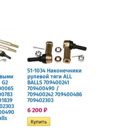
51-1034 Наконечники
евыми
рулевой тяги ALL
 G2
BALLS 709400241
00065
709400490 /
00783
709400242 709400486
01839
709402303
02303
6 200
₽
00490
lls