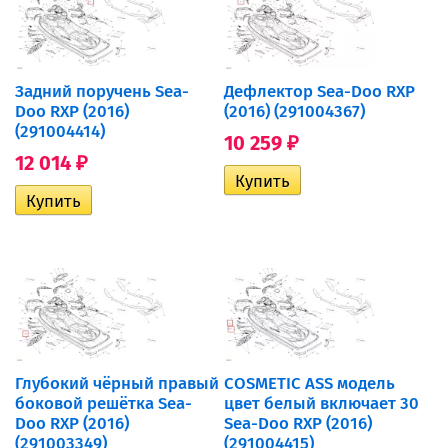
Задний поручень Sea-
Дефлектор Sea-Doo RXP
Doo RXP (2016)
(2016) (291004367)
(291004414)
10 259
₽
12 014
₽
Глубокий чёрный правый
COSMETIC ASS модель
боковой решётка Sea-
цвет белый включает 30
Doo RXP (2016)
Sea-Doo RXP (2016)
(291003349)
(291004415)