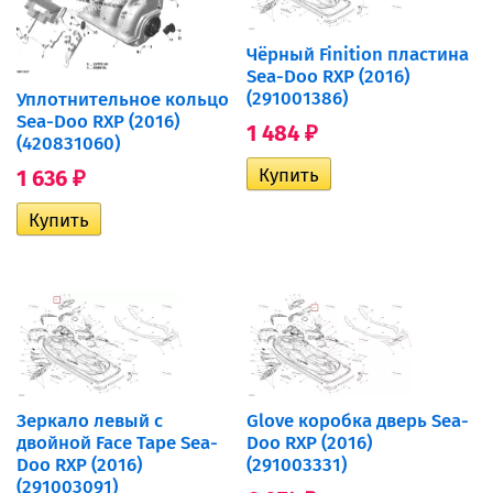
Чёрный Finition пластина
Sea-Doo RXP (2016)
(291001386)
Уплотнительное кольцо
Sea-Doo RXP (2016)
1 484
₽
(420831060)
1 636
₽
Зеркало левый с
Glove коробка дверь Sea-
двойной Face Tape Sea-
Doo RXP (2016)
Doo RXP (2016)
(291003331)
(291003091)