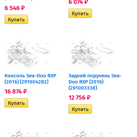
6 074
₽
6 546
₽
Консоль Sea-Doo RXP
Задний поручень Sea-
(2016) (291004282)
Doo RXP (2016)
(291003338)
16 874
₽
12 756
₽