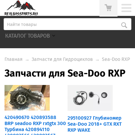
КАТАЛОГ ТОВАРОВ
Главная
→
Запчасти для Гидроциклов
→
Sea-Doo RXP
Запчасти для Sea-Doo RXP
420490670 ​420893588
295100927 Глубиномер
BRP seadoo RXP rxtgtx 300
Sea-Doo 2018+ GTX RXT
Турбина 420894110
RXP WAKE