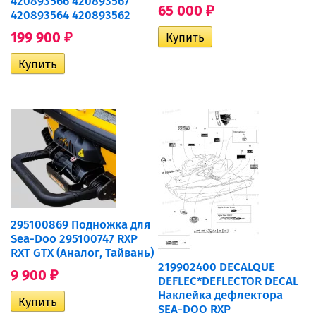
420893566 420893567
65 000
₽
420893564 420893562
199 900
₽
295100869 Подножка для
Sea-Doo 295100747 RXP
RXT GTX (Аналог, Тайвань)
219902400 DECALQUE
9 900
₽
DEFLEC*DEFLECTOR DECAL
Наклейка дефлектора
SEA-DOO RXP