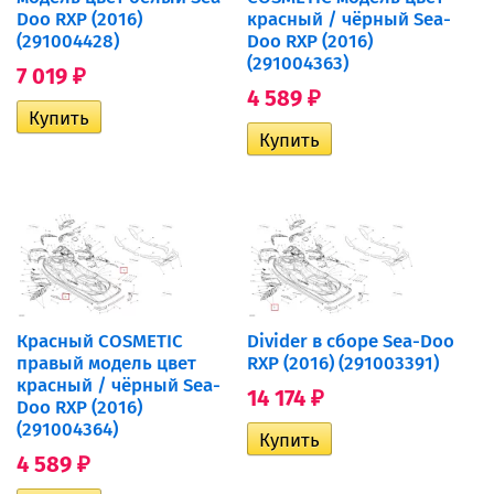
Doo RXP (2016)
красный / чёрный Sea-
(291004428)
Doo RXP (2016)
(291004363)
7 019
₽
4 589
₽
Красный COSMETIC
Divider в сборе Sea-Doo
правый модель цвет
RXP (2016) (291003391)
красный / чёрный Sea-
14 174
₽
Doo RXP (2016)
(291004364)
4 589
₽