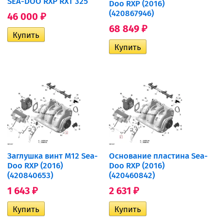
SEA-DOO RXP RXT 325
Doo RXP (2016)
(420867946)
46 000
₽
68 849
₽
Заглушка винт M12 Sea-
Основание пластина Sea-
Doo RXP (2016)
Doo RXP (2016)
(420840653)
(420460842)
1 643
2 631
₽
₽