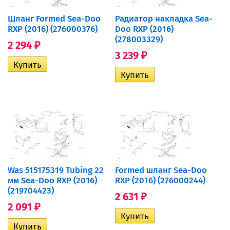
Шланг Formed Sea-Doo
Радиатор накладка Sea-
RXP (2016) (276000376)
Doo RXP (2016)
(278003329)
2 294
₽
3 239
₽
Was 515175319 Tubing 22
Formed шланг Sea-Doo
мм Sea-Doo RXP (2016)
RXP (2016) (276000244)
(219704423)
2 631
₽
2 091
₽