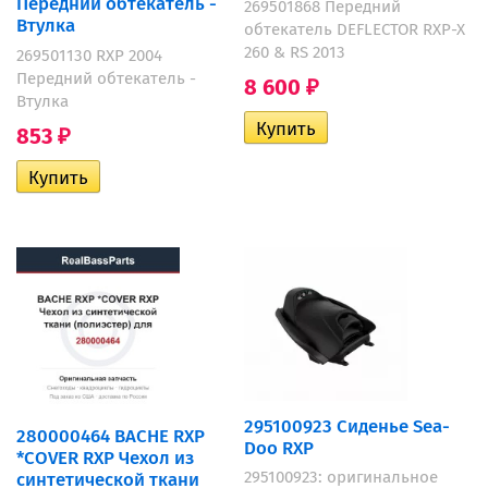
Передний обтекатель -
269501868 Передний
Втулка
обтекатель DEFLECTOR RXP-X
260 & RS 2013
269501130 RXP 2004
Передний обтекатель -
8 600
₽
Втулка
853
₽
295100923 Сиденье Sea-
280000464 BACHE RXP
Doo RXP
*COVER RXP Чехол из
295100923: оригинальное
синтетической ткани