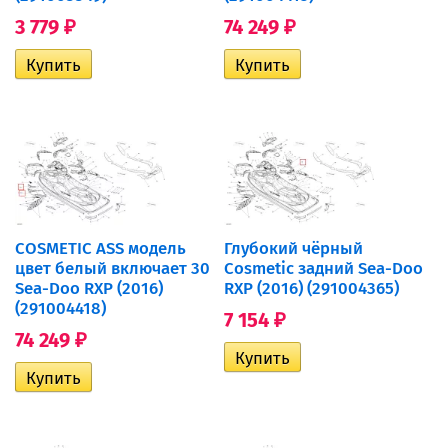
3 779
74 249
₽
₽
COSMETIC ASS модель
Глубокий чёрный
цвет белый включает 30
Cosmetic задний Sea-Doo
Sea-Doo RXP (2016)
RXP (2016) (291004365)
(291004418)
7 154
₽
74 249
₽