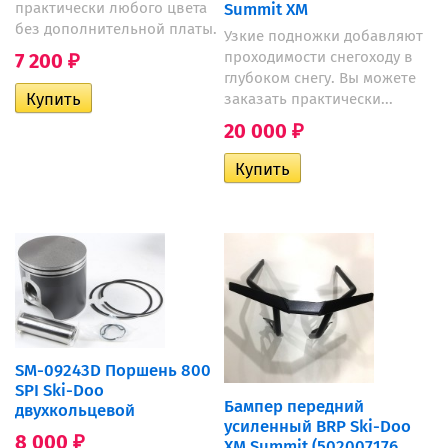
Summit XM
практически любого цвета
без дополнительной платы.
Узкие подножки добавляют
проходимости снегоходу в
7 200
₽
глубоком снегу. Вы можете
заказать практически...
20 000
₽
SM-09243D Поршень 800
SPI Ski-Doo
Бампер передний
двухкольцевой
усиленный BRP Ski-Doo
8 000
₽
XM Summit (502007176