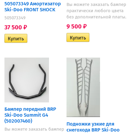
505073349 Амортизатор
Вы можете заказать бампер
Ski-Doo FRONT SHOCK
практически любого цвета
без дополнительной платы.
505073349
9 500
37 500
₽
₽
Бампер передний BRP
Ski-Doo Summit G4
(502007460)
Подножки узкие для
Вы можете заказать бампер
снегохода BRP Ski-Doo