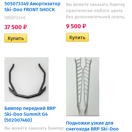
505073349 Амортизатор
Вы можете заказать бампер
Ski-Doo FRONT SHOCK
практически любого цвета
без дополнительной платы.
505073349
9 500
37 500
₽
₽
Бампер передний BRP
Ski-Doo Summit G4
(502007460)
Подножки узкие для
Вы можете заказать бампер
снегохода BRP Ski-Doo