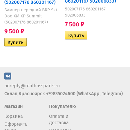
860201167 502006833)
(502007176 860201167)
502007176 860201167
Бампер передний BRP Ski-
502006833
Doo XM XP Summit
(502007176 860201167)
7 500
₽
9 500
₽
noreply@realbassparts.ru
Склад Красноярск +79835024600 (WhatsApp, Telegram)
Магазин
Покупателю
Корзина
Оплата и
Доставка
Оформить