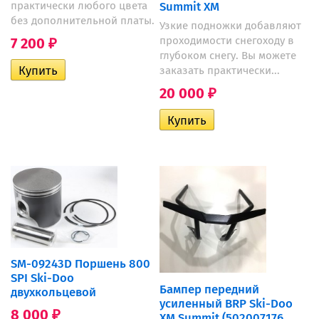
Summit XM
практически любого цвета
без дополнительной платы.
Узкие подножки добавляют
проходимости снегоходу в
7 200
₽
глубоком снегу. Вы можете
заказать практически...
20 000
₽
SM-09243D Поршень 800
SPI Ski-Doo
Бампер передний
двухкольцевой
усиленный BRP Ski-Doo
8 000
₽
XM Summit (502007176