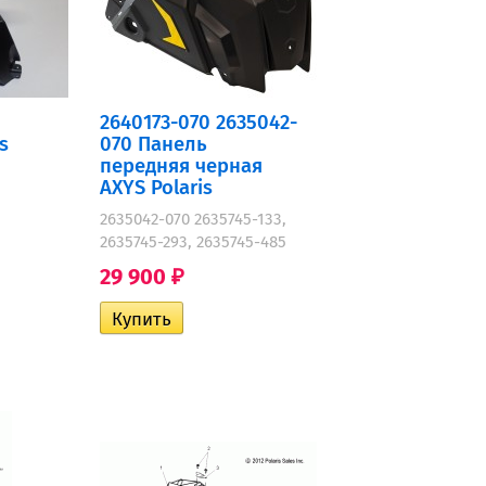
2640173-070 2635042-
s
070 Панель
передняя черная
AXYS Polaris
2635042-070 2635745-133,
2635745-293, 2635745-485
29 900
₽