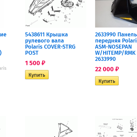
ние
5438611 Крышка
2633990 Панель
рулевого вала
передняя Polari
Polaris COVER-STRG
ASM-NOSEPAN
)
POST
W/HITEMP/RMK
2633990
1 500
₽
ris
22 000
₽