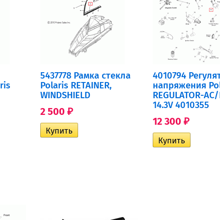
5437778 Рамка стекла
4010794 Регуля
ris
Polaris RETAINER,
напряжения Pol
WINDSHIELD
REGULATOR-AC/
14.3V 4010355
2 500
₽
12 300
₽