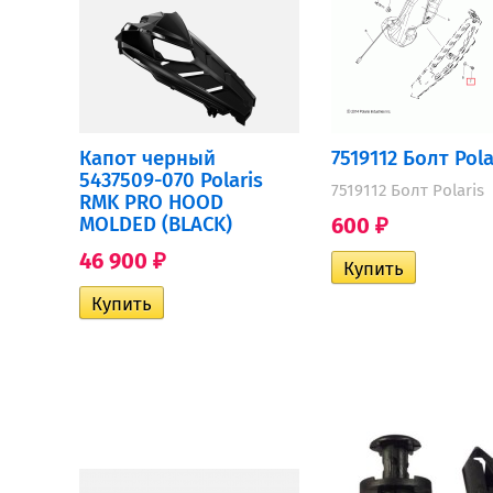
Капот черный
7519112 Болт Pola
5437509-070 Polaris
7519112 Болт Polaris
RMK PRO HOOD
600
MOLDED (BLACK)
₽
46 900
₽