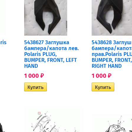
ris
5438627 Заглушка
5438628 Заглуш
бампера/капота лев.
бампера/капот
Polaris PLUG,
прав.Polaris PL
BUMPER, FRONT, LEFT
BUMPER, FRONT,
HAND
RIGHT HAND
1 000
1 000
₽
₽