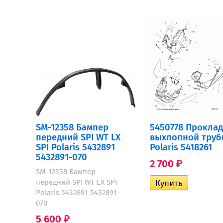
SM-12358 Бампер
5450778 Прокла
передний SPI WT LX
выхлопной тру
SPI Polaris 5432891
Polaris 5418261
5432891-070
2 700
₽
SM-12358 Бампер
передний SPI WT LX SPI
Polaris 5432891 5432891-
070
5 600
₽