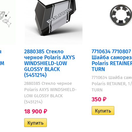
я
2880385 Стекло
7710634 7710807
черное Polaris AXYS
Шайба саморез
MM
WINDSHIELD-LOW
Polaris RETAINER
GLOSSY BLACK
TURN
(5451214)
7710634 Шайба сам
2880385 Стекло черное
Polaris RETAINER, 1
Polaris AXYS WINDSHIELD-
TURN
LOW GLOSSY BLACK
350
₽
(5451214)
18 900
₽