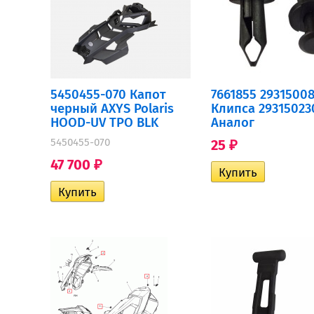
5450455-070 Капот
7661855 2931500
черный AXYS Polaris
Клипса 29315023
HOOD-UV TPO BLK
Аналог
5450455-070
25
₽
47 700
₽