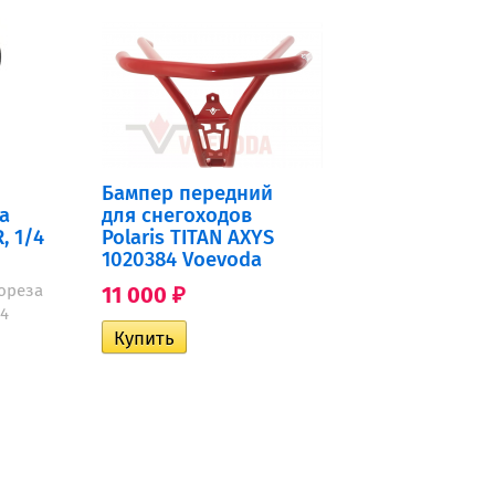
Бампер передний
а
для снегоходов
, 1/4
Polaris TITAN AXYS
1020384 Voevoda
ореза
11 000
₽
/4