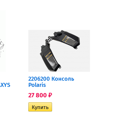
2206200 Консоль
AXYS
Polaris
27 800
₽