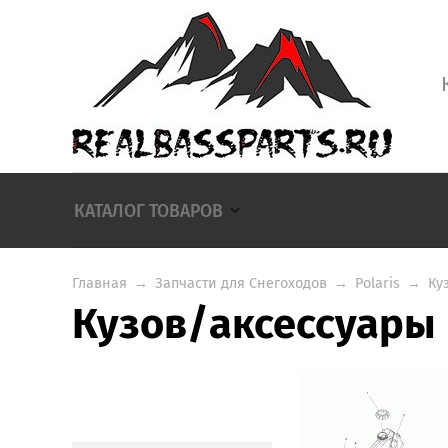
КАТАЛОГ ТОВАРОВ
Главная
→
Запчасти для Снегоходов
→
Polaris
→
Ку
Кузов/аксессуары 