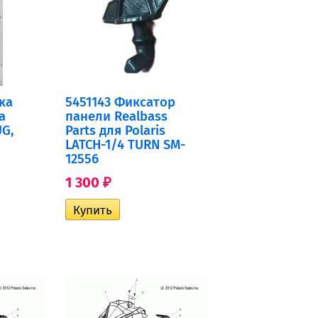
ка
5451143 Фиксатор
а
панели Realbass
UG,
Parts для Polaris
LATCH-1/4 TURN SM-
12556
1 300
₽