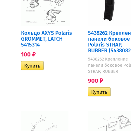
Кольцо AXYS Polaris
5438262 Крепле
GROMMET, LATCH
панели боковое
5415314
Polaris STRAP,
RUBBER (5438082
100
₽
5438262 Крепление
панели боковое Pola
STRAP, RUBBER
900
₽