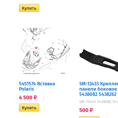
5451574 Вставка
SM-12433 Крепле
Polaris
панели боковое 
5438082 5438262
4 500
₽
SM-12433 5438082 54
500
₽