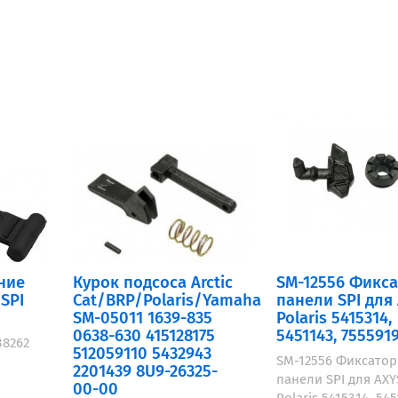
ние
Курок подсоса Arctic
SM-12556 Фикс
SPI
Cat/BRP/Polaris/Yamaha
панели SPI для
SM-05011 1639-835
Polaris 5415314,
0638-630 415128175
5451143, 755591
38262
512059110 5432943
SM-12556 Фиксатор
2201439 8U9-26325-
панели SPI для AXY
00-00