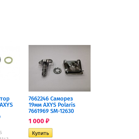
атор
7662246 Саморез
 AXYS
19мм AXYS Polaris
7661969 SM-12630
9
1 000
₽
S