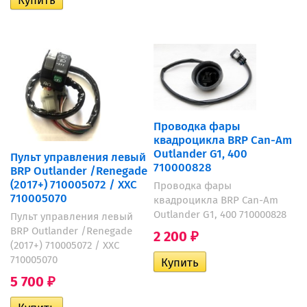
Проводка фары
квадроцикла BRP Can-Am
Outlander G1, 400
Пульт управления левый
710000828
BRP Outlander /Renegade
(2017+) 710005072 / XXC
Проводка фары
710005070
квадроцикла BRP Can-Am
Outlander G1, 400 710000828
Пульт управления левый
BRP Outlander /Renegade
2 200
₽
(2017+) 710005072 / XXC
710005070
5 700
₽