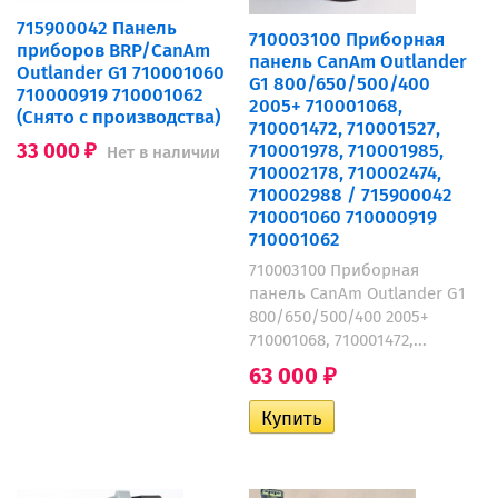
715900042 Панель
710003100 Приборная
приборов BRP/CanAm
панель CanAm Outlander
Outlander G1 710001060
G1 800/650/500/400
710000919 710001062
2005+ 710001068,
(Снято с производства)
710001472, 710001527,
710001978, 710001985,
33 000
Нет в наличии
₽
710002178, 710002474,
710002988 / 715900042
710001060 710000919
710001062
710003100 Приборная
панель CanAm Outlander G1
800/650/500/400 2005+
710001068, 710001472,...
63 000
₽