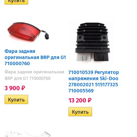
Фара задняя
оригинальная BRP для G1
710000760
710010539 Регулятор
Фара задняя оригинальная
напряжения Ski-Doo
BRP для G1 710000760
278002021 515177325
3 900
₽
710005569
13 200
₽