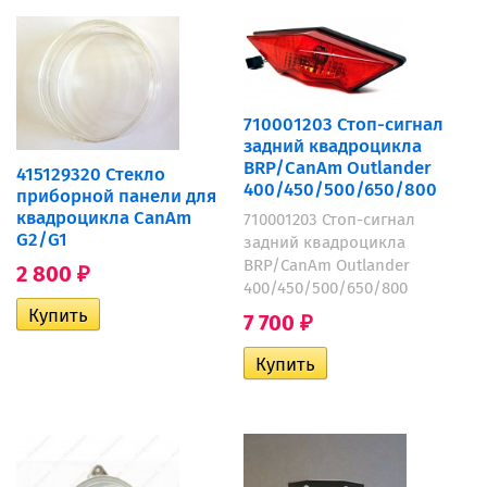
710001203 Стоп-сигнал
задний квадроцикла
BRP/CanAm Outlander
415129320 Стекло
400/450/500/650/800
приборной панели для
квадроцикла CanAm
710001203 Стоп-сигнал
G2/G1
задний квадроцикла
BRP/CanAm Outlander
2 800
₽
400/450/500/650/800
7 700
₽