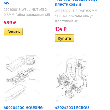
M5
пластиковый
250100018 WELL-NUT M5 X
293750041 TIE RAP 627MM
0.8MM Гайка закладная M5
*TIE-RAP 627MM Хомут
пластиковый
589
₽
134
₽
409204200 HOUSING-
420242031 ECROU