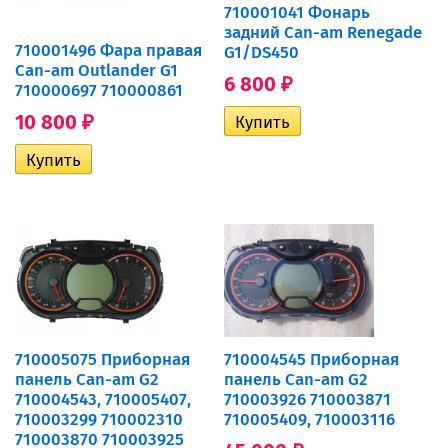
710001041 Фонарь
задний Can-am Renegade
710001496 Фара правая
G1/DS450
Can-am Outlander G1
6 800
₽
710000697 710000861
10 800
₽
710005075 Приборная
710004545 Приборная
панель Can-am G2
панель Can-am G2
710004543, 710005407,
710003926 710003871
710003299 710002310
710005409, 710003116
710003870 710003925