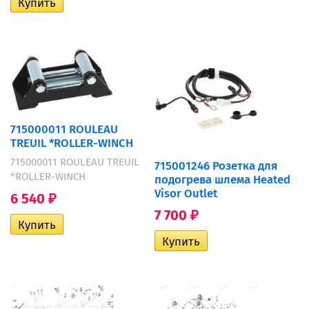
715000011 ROULEAU
TREUIL *ROLLER-WINCH
715000011 ROULEAU TREUIL
715001246 Розетка для
*ROLLER-WINCH
подогрева шлема Heated
Visor Outlet
6 540
₽
7 700
₽