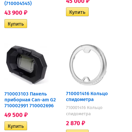
45 000
₽
(710004545)
43 900
₽
710001416 Кольцо
710003103 Панель
спидометра
приборная Can-am G2
710002991 710002696
710001416 Кольцо
спидометра
49 500
₽
2 870
₽