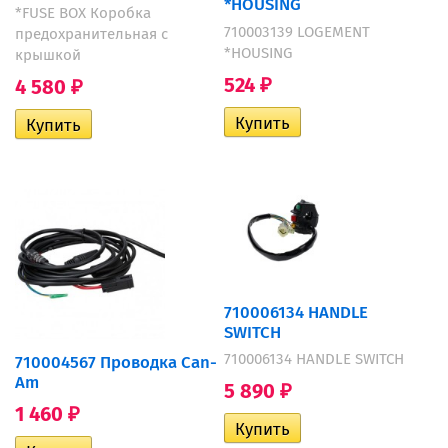
*HOUSING
*FUSE BOX Коробка
710003139 LOGEMENT
предохранительная с
*HOUSING
крышкой
524
4 580
₽
₽
710006134 HANDLE
SWITCH
710006134 HANDLE SWITCH
710004567 Проводка Can-
Am
5 890
₽
1 460
₽