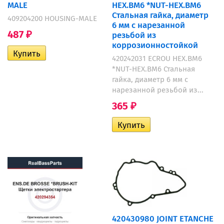
MALE
HEX.BM6 *NUT-HEX.BM6
Стальная гайка, диаметр
409204200 HOUSING-MALE
6 мм с нарезанной
487
резьбой из
₽
коррозионностойкой
420242031 ECROU HEX.BM6
*NUT-HEX.BM6 Стальная
гайка, диаметр 6 мм с
нарезанной резьбой из...
365
₽
420430980 JOINT ETANCHE