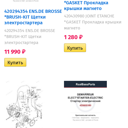
*GASKET Прокладка
крышки магнето
420294354 ENS.DE BROSSE
420430980 JOINT ETANCHE
*BRUSH-KIT Щетки
*GASKET Прокладка крышки
электростартера
магнето
420294354 ENS.DE BROSSE
1 280
*BRUSH-KIT Щетки
₽
электростартера
11 990
₽