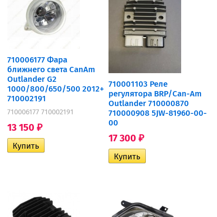
710006177 Фара
ближнего света CanAm
Outlander G2
710001103 Реле
1000/800/650/500 2012+
регулятора BRP/Can-Am
710002191
Outlander 710000870
710006177 710002191
710000908 5JW-81960-00-
00
13 150
₽
17 300
₽