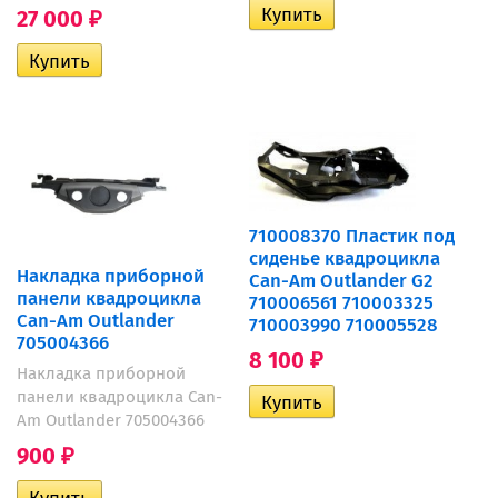
27 000
₽
710008370 Пластик под
сиденье квадроцикла
Накладка приборной
Can-Am Outlander G2
панели квадроцикла
710006561 710003325
Can-Am Outlander
710003990 710005528
705004366
8 100
₽
Накладка приборной
панели квадроцикла Can-
Am Outlander 705004366
900
₽