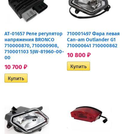
AT-01657 Реле регулятор
710001497 Фара левая
напряжения BRONCO
Can-am Outlander G1
710000870, 710000908,
710000641 710000862
710001103 5JW-81960-00-
10 800
₽
00
10 700
₽