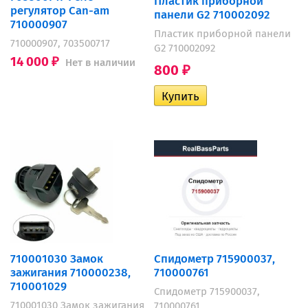
Пластик приборной
регулятор Can-am
панели G2 710002092
710000907
Пластик приборной панели
710000907, 703500717
G2 710002092
14 000
Нет в наличии
₽
800
₽
710001030 Замок
Спидометр 715900037,
зажигания 710000238,
710000761
710001029
Спидометр 715900037,
710001030 Замок зажигания
710000761