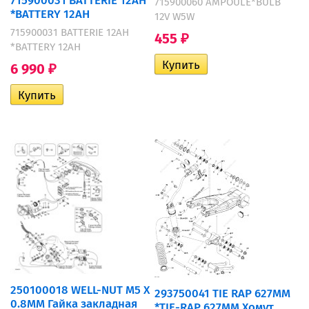
715900060 AMPOULE*BULB
*BATTERY 12AH
12V W5W
715900031 BATTERIE 12AH
455
₽
*BATTERY 12AH
6 990
₽
250100018 WELL-NUT M5 X
293750041 TIE RAP 627MM
0.8MM Гайка закладная
*TIE-RAP 627MM Хомут