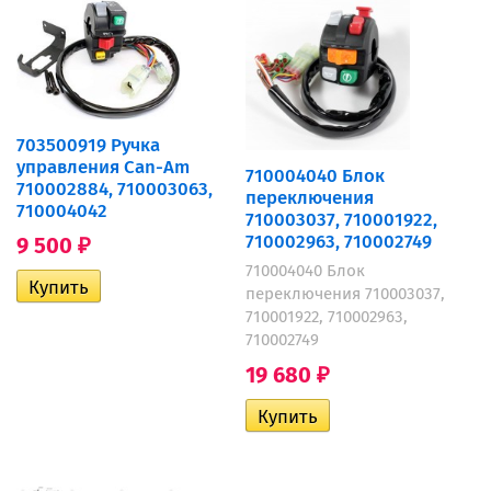
703500919 Ручка
управления Can-Am
710004040 Блок
710002884, 710003063,
переключения
710004042
710003037, 710001922,
710002963, 710002749
9 500
₽
710004040 Блок
переключения 710003037,
710001922, 710002963,
710002749
19 680
₽