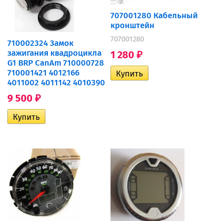
707001280 Кабельный
кронштейн
707001280
710002324 Замок
зажигания квадроцикла
1 280
₽
G1 BRP CanAm 710000728
710001421 4012166
4011002 4011142 4010390
9 500
₽