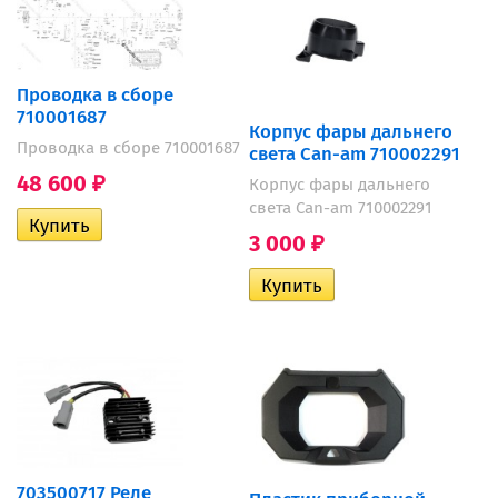
Проводка в сборе
710001687
Корпус фары дальнего
Проводка в сборе 710001687
света Can-am 710002291
48 600
Корпус фары дальнего
₽
света Can-am 710002291
3 000
₽
703500717 Реле