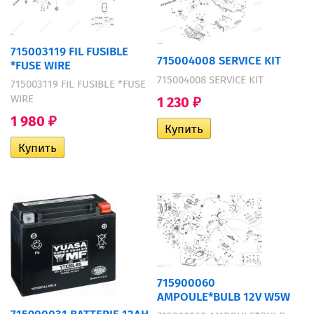
715003119 FIL FUSIBLE
715004008 SERVICE KIT
*FUSE WIRE
715004008 SERVICE KIT
715003119 FIL FUSIBLE *FUSE
WIRE
1 230
₽
1 980
₽
715900060
AMPOULE*BULB 12V W5W
715900031 BATTERIE 12AH