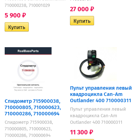
710000238, 710001029
27 000
₽
5 900
₽
Пульт управления левый
квадроцикла Can-Am
Outlander 400 710000311
Спидометр 715900038,
710000805, 710000623,
Пульт управления левый
710000286, 710000694
квадроцикла Can-Am
Спидометр 715900038,
Outlander 400 710000311
710000805, 710000623,
11 300
₽
710000286, 710000694