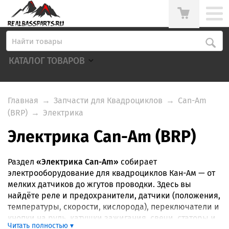
КАТАЛОГ ТОВАРОВ
Главная
→
Запчасти для Квадроциклов
→
Can-Am
(BRP)
→
Электрика
Электрика Can-Am (BRP)
Раздел
«Электрика Can-Am»
собирает
электрооборудование для квадроциклов Кан-Ам — от
мелких датчиков до жгутов проводки. Здесь вы
найдёте реле и предохранители, датчики (положения,
температуры, скорости, кислорода), переключатели и
кнопки на руль, катушки зажигания, свечи, статоры и
Читать полностью ▾