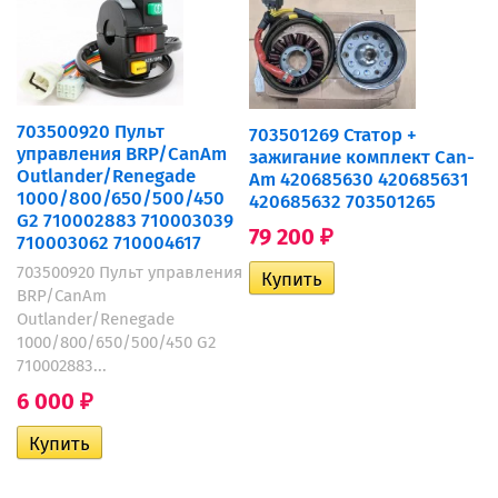
703500920 Пульт
703501269 Статор +
управления BRP/CanAm
зажигание комплект Can-
Outlander/Renegade
Am 420685630 420685631
1000/800/650/500/450
420685632 703501265
G2 710002883 710003039
79 200
₽
710003062 710004617
703500920 Пульт управления
BRP/CanAm
Outlander/Renegade
1000/800/650/500/450 G2
710002883...
6 000
₽