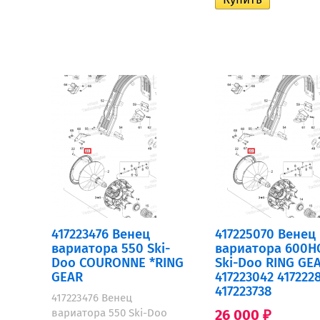
417223476 Венец
417225070 Венец
вариатора 550 Ski-
вариатора 600H
Doo COURONNE *RING
Ski-Doo RING GE
GEAR
417223042 417222
417223738
417223476 Венец
вариатора 550 Ski-Doo
26 000
₽