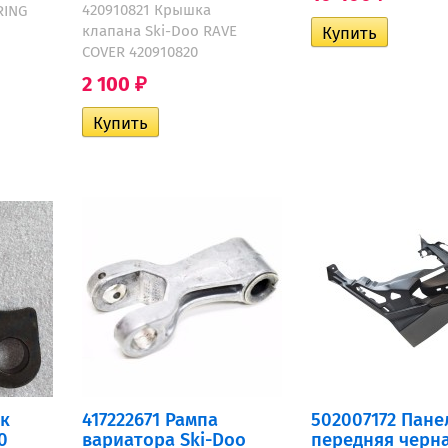
420910821 Крышка
RING
клапана Ski-Doo RAVE
COVER 420910820
2 100
₽
ек
417222671 Рампа
502007172 Пане
0
вариатора Ski-Doo
передняя черн