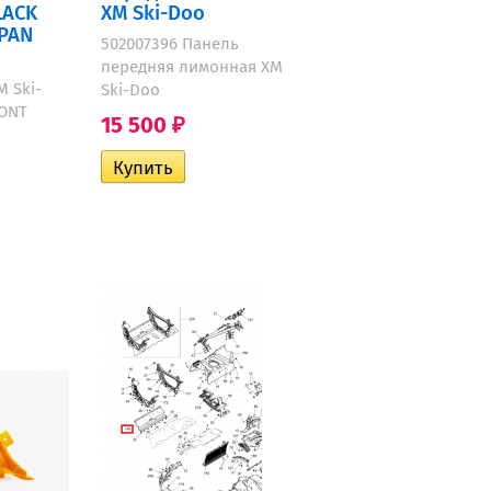
LACK
XM Ski-Doo
PAN
502007396 Панель
передняя лимонная XM
 Ski-
Ski-Doo
RONT
15 500
₽