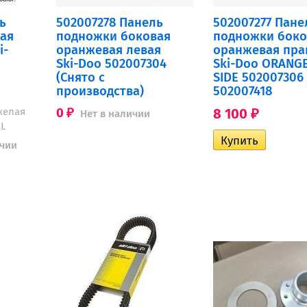
ь
502007278 Панель
502007277 Пане
ая
подножки боковая
подножки боко
i-
оранжевая левая
оранжевая пра
Ski-Doo 502007304
Ski-Doo ORANG
(Снято с
SIDE 502007306
производства)
502007418
желая
0
8 100
Нет в наличии
₽
₽
EL
ичии