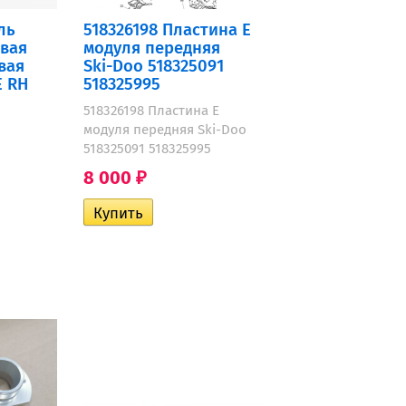
ль
518326198 Пластина E
вая
модуля передняя
вая
Ski-Doo 518325091
E RH
518325995
518326198 Пластина E
модуля передняя Ski-Doo
518325091 518325995
8 000
₽