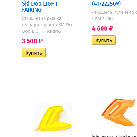
Ski Doo LIGHT
(417222569)
FAIRING
417222444 Кулачек S
511000810 Крышка
RAMP 600
фонаря заднего XM Ski
4 600
₽
Doo LIGHT FAIRING
3 500
₽