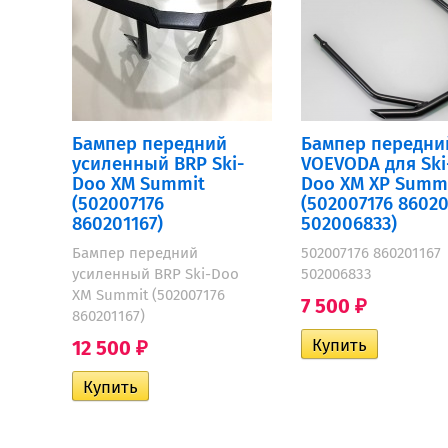
Бампер передний
Бампер передни
усиленный BRP Ski-
VOEVODA для Ski
Doo XM Summit
Doo XM XP Summ
(502007176
(502007176 86020
860201167)
502006833)
Бампер передний
502007176 860201167
усиленный BRP Ski-Doo
502006833
XM Summit (502007176
7 500
₽
860201167)
12 500
₽