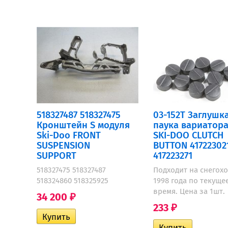
518327487 518327475
03-152T Заглушк
Кронштейн S модуля
паука вариатора
Ski-Doo FRONT
SKI-DOO CLUTCH
SUSPENSION
BUTTON 41722302
SUPPORT
417223271
518327475 518327487
Подходит на снегохо
518324860 518325925
1998 года по текуще
время. Цена за 1шт.
34 200
₽
233
₽