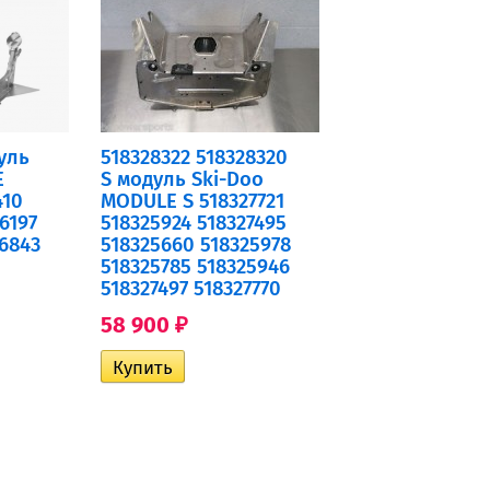
уль
518328322 518328320
E
S модуль Ski-Doo
410
MODULE S 518327721
6197
518325924 518327495
26843
518325660 518325978
518325785 518325946
518327497 518327770
58 900
₽