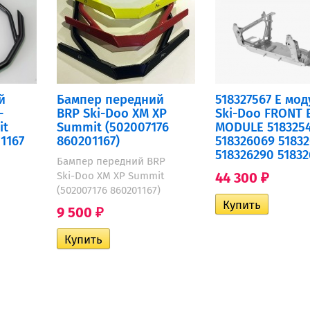
й
Бампер передний
518327567 E мод
-
BRP Ski-Doo XM XP
Ski-Doo FRONT 
it
Summit (502007176
MODULE 518325
1167
860201167)
518326069 51832
518326290 5183
Бампер передний BRP
Ski-Doo XM XP Summit
44 300
₽
(502007176 860201167)
9 500
₽