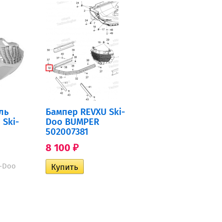
ль
Бампер REVXU Ski-
 Ski-
Doo BUMPER
502007381
8 100
₽
i-Doo