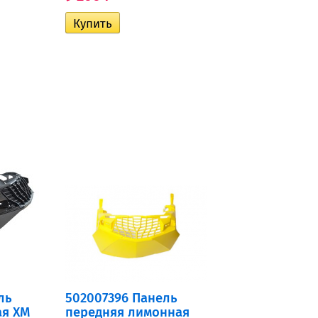
ль
502007396 Панель
ая XM
передняя лимонная