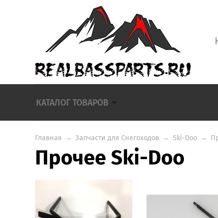
КАТАЛОГ ТОВАРОВ
Главная
→
Запчасти для Снегоходов
→
Ski-Doo
→
П
Прочее Ski-Doo