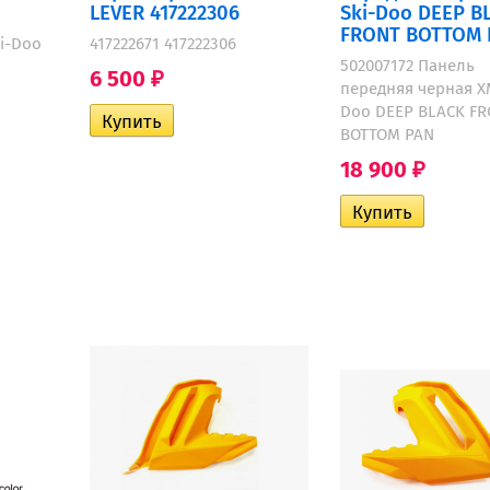
LEVER 417222306
Ski-Doo DEEP B
FRONT BOTTOM 
ki-Doo
417222671 417222306
502007172 Панель
6 500
₽
передняя черная XM
Doo DEEP BLACK F
BOTTOM PAN
18 900
₽