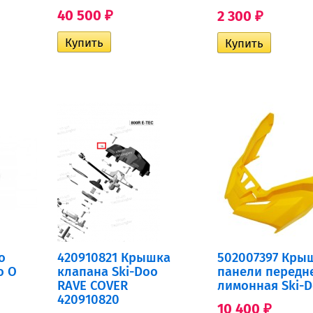
40 500
2 300
₽
₽
о
420910821 Крышка
502007397 Кры
o O
клапана Ski-Doo
панели передн
RAVE COVER
лимонная Ski-
420910820
10 400
₽