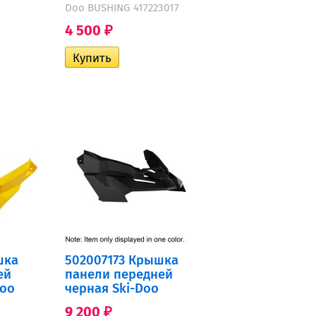
Doo BUSHING 417223017
4 500
₽
шка
502007173 Крышка
ей
панели передней
Doo
черная Ski-Doo
9 200
₽