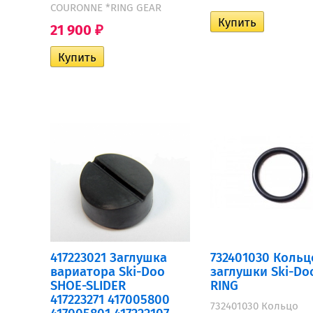
COURONNE *RING GEAR
21 900
₽
417223021 Заглушка
732401030 Кольц
вариатора Ski-Doo
заглушки Ski-Do
SHOE-SLIDER
RING
417223271 417005800
732401030 Кольцо