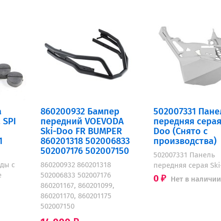
а
860200932 Бампер
502007331 Пане
 SPI
передний VOEVODA
передняя серая
Ski-Doo FR BUMPER
Doo (Снято с
1
860201318 502006833
производства)
502007176 502007150
502007331 Панель
ды с
860200932 860201318
передняя серая Sk
е
502006833 502007176
0
Нет в наличии
₽
860201167, 860201099,
860201170, 860201175
502007150