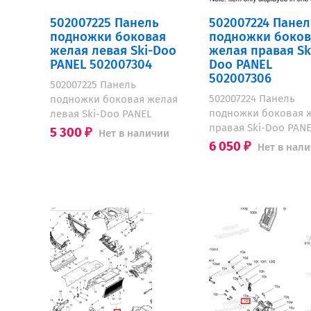
502007225 Панель
502007224 Панел
подножки боковая
подножки боков
желая левая Ski-Doo
желая правая Sk
PANEL 502007304
Doo PANEL
502007306
502007225 Панель
502007224 Панель
подножки боковая желая
подножки боковая 
левая Ski-Doo PANEL
правая Ski-Doo PAN
5 300
Нет в наличии
₽
6 050
Нет в нал
₽