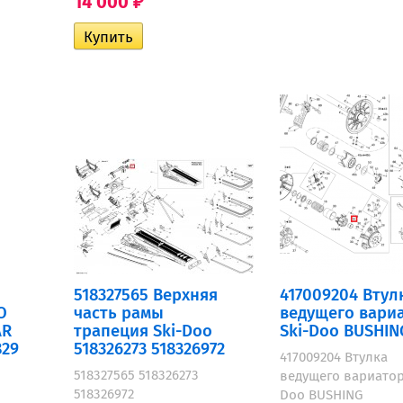
14 000
₽
518327565 Верхняя
417009204 Втул
O
часть рамы
ведущего вари
AR
трапеция Ski-Doo
Ski-Doo BUSHIN
829
518326273 518326972
417009204 Втулка
518327565 518326273
ведущего вариатор
518326972
Doo BUSHING