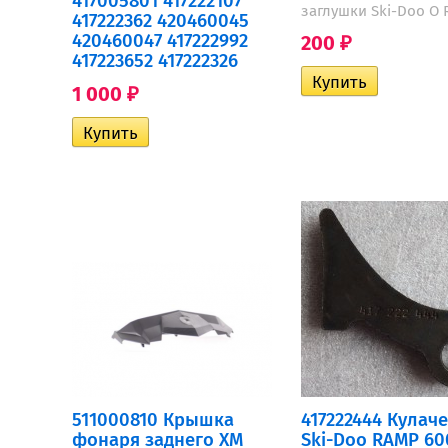
417005801 417222107
заглушки Ski-Doo O 
417222362 420460045
420460047 417222992
200
₽
417223652 417222326
1 000
₽
511000810 Крышка
417222444 Кулач
фонаря заднего XM
Ski-Doo RAMP 60