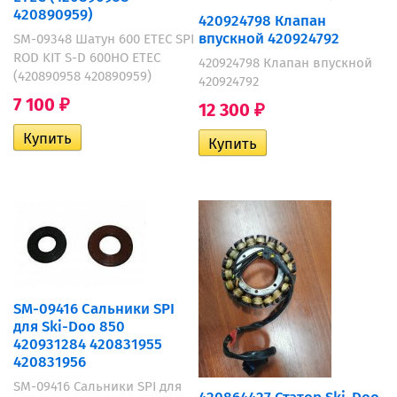
420890959)
420924798 Клапан
впускной 420924792
SM-09348 Шатун 600 ETEC SPI
ROD KIT S-D 600HO ETEC
420924798 Клапан впускной
(420890958 420890959)
420924792
7 100
₽
12 300
₽
SM-09416 Сальники SPI
для Ski-Doo 850
420931284 420831955
420831956
SM-09416 Сальники SPI для