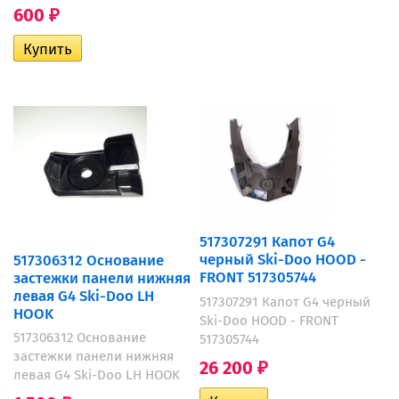
600
₽
517307291 Капот G4
черный Ski-Doo HOOD -
517306312 Основание
FRONT 517305744
застежки панели нижняя
левая G4 Ski-Doo LH
517307291 Капот G4 черный
HOOK
Ski-Doo HOOD - FRONT
517306312 Основание
517305744
застежки панели нижняя
26 200
₽
левая G4 Ski-Doo LH HOOK