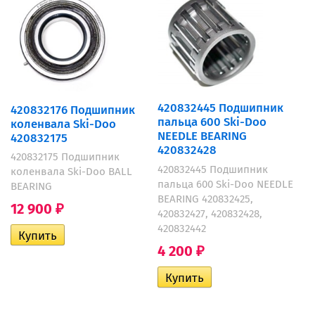
420832445 Подшипник
420832176 Подшипник
пальца 600 Ski-Doo
коленвала Ski-Doo
NEEDLE BEARING
420832175
420832428
420832175 Подшипник
420832445 Подшипник
коленвала Ski-Doo BALL
пальца 600 Ski-Doo NEEDLE
BEARING
BEARING 420832425,
12 900
₽
420832427, 420832428,
420832442
4 200
₽