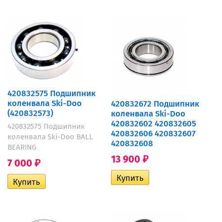
420832575 Подшипник
коленвала Ski-Doo
420832672 Подшипник
(420832573)
коленвала Ski-Doo
420832602 420832605
420832575 Подшипник
420832606 420832607
коленвала Ski-Doo BALL
420832608
BEARING
13 900
₽
7 000
₽