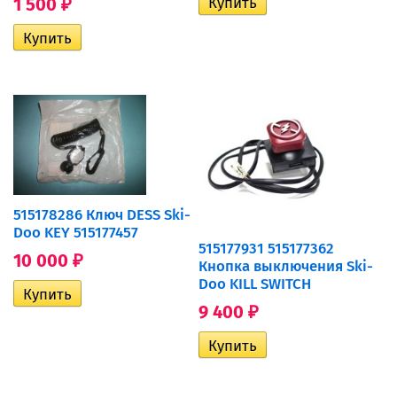
1 500
₽
515178286 Ключ DESS Ski-
Doo KEY 515177457
515177931 515177362
10 000
₽
Кнопка выключения Ski-
Doo KILL SWITCH
9 400
₽