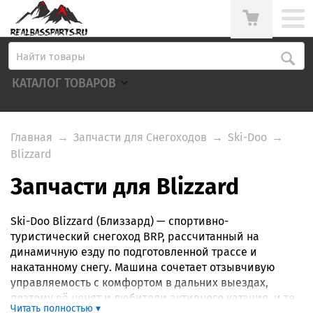
КАТАЛОГ ТОВАРОВ
Главная
→
Запчасти для Снегоходов
→
Ski-Doo
→
Blizzard
Запчасти для Blizzard
Ski-Doo Blizzard (Близзард) — спортивно-
туристический снегоход BRP, рассчитанный на
динамичную езду по подготовленной трассе и
накатанному снегу. Машина сочетает отзывчивую
управляемость с комфортом в дальних выездах,
поэтому её ценят и любители активного катания, и те,
Читать полностью ▾