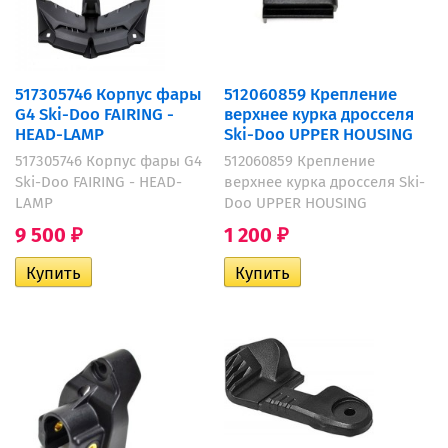
517305746 Корпус фары
512060859 Крепление
G4 Ski-Doo FAIRING -
верхнее курка дросселя
HEAD-LAMP
Ski-Doo UPPER HOUSING
517305746 Корпус фары G4
512060859 Крепление
Ski-Doo FAIRING - HEAD-
верхнее курка дросселя Ski-
LAMP
Doo UPPER HOUSING
9 500
1 200
₽
₽