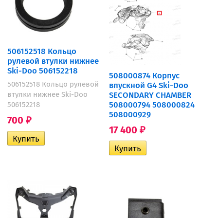
506152518 Кольцо
рулевой втулки нижнее
Ski-Doo 506152218
508000874 Корпус
506152518 Кольцо рулевой
впускной G4 Ski-Doo
втулки нижнее Ski-Doo
SECONDARY CHAMBER
508000794 508000824
506152218
508000929
700
₽
17 400
₽