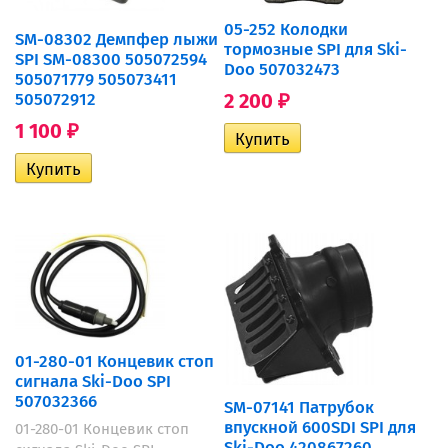
05-252 Колодки
SM-08302 Демпфер лыжи
тормозные SPI для Ski-
SPI SM-08300 505072594
Doo 507032473
505071779 505073411
2 200
505072912
₽
1 100
₽
01-280-01 Концевик стоп
сигнала Ski-Doo SPI
507032366
SM-07141 Патрубок
впускной 600SDI SPI для
01-280-01 Концевик стоп
Ski-Doo 420867260