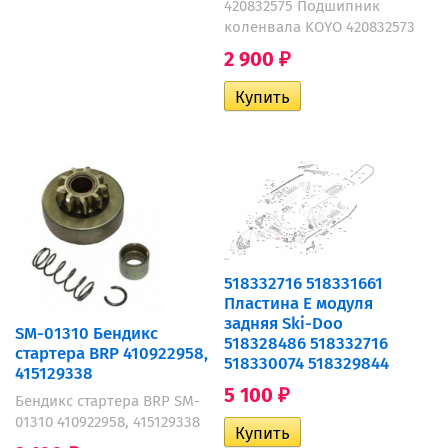
420832575 Подшипник
коленвала KOYO 420832573
2 900
₽
518332716 518331661
Пластина E модуля
задняя Ski-Doo
SM-01310 Бендикс
518328486 518332716
стартера BRP 410922958,
518330074 518329844
415129338
5 100
₽
Бендикс стартера BRP SM-
01310 410922958, 415129338