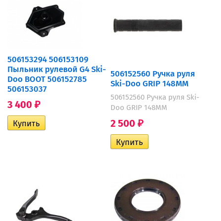
506153294 506153109
Пыльник рулевой G4 Ski-
506152560 Ручка руля
Doo BOOT 506152785
Ski-Doo GRIP 148MM
506153037
506152560 Ручка руля Ski-
3 400
₽
Doo GRIP 148MM
2 500
₽