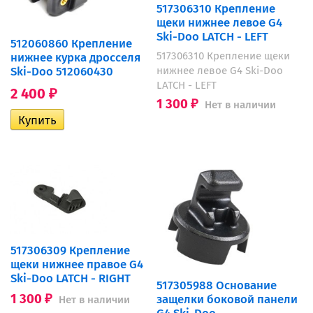
517306310 Крепление
щеки нижнее левое G4
Ski-Doo LATCH - LEFT
512060860 Крепление
517306310 Крепление щеки
нижнее курка дросселя
Ski-Doo 512060430
нижнее левое G4 Ski-Doo
LATCH - LEFT
2 400
₽
1 300
Нет в наличии
₽
517306309 Крепление
щеки нижнее правое G4
Ski-Doo LATCH - RIGHT
517305988 Основание
1 300
защелки боковой панели
Нет в наличии
₽