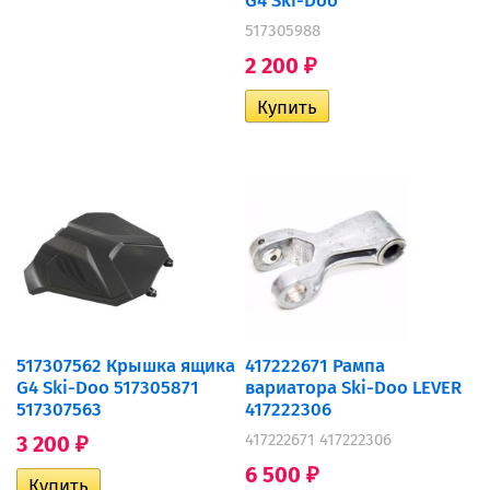
G4 Ski-Doo
517305988
2 200
₽
517307562 Крышка ящика
417222671 Рампа
G4 Ski-Doo 517305871
вариатора Ski-Doo LEVER
517307563
417222306
417222671 417222306
3 200
₽
6 500
₽