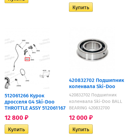
420832702 Подшипник
коленвала Ski-Doo
420832702 Подшипник
512061266 Курок
коленвала Ski-Doo BALL
дросселя G4 Ski-Doo
THROTTLE ASSY 512061167
BEARING 420832700
12 000
12 800
₽
₽