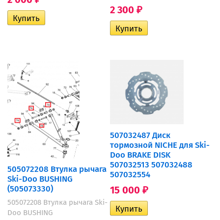
2 300
₽
507032487 Диск
тормозной NICHE для Ski-
Doo BRAKE DISK
507032513 507032488
505072208 Втулка рычага
507032554
Ski-Doo BUSHING
(505073330)
15 000
₽
505072208 Втулка рычага Ski-
Doo BUSHING