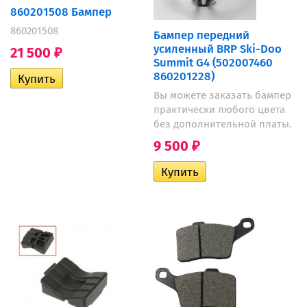
860201508 Бампер
860201508
Бампер передний
усиленный BRP Ski-Doo
21 500
₽
Summit G4 (502007460
860201228)
Вы можете заказать бампер
практически любого цвета
без дополнительной платы.
9 500
₽