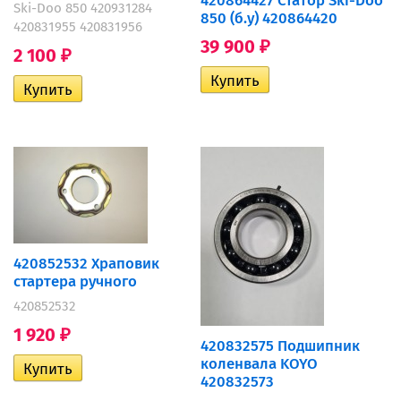
420864427 Статор Ski-Doo
Ski-Doo 850 420931284
850 (б.у) 420864420
420831955 420831956
39 900
₽
2 100
₽
420852532 Храповик
стартера ручного
420852532
1 920
₽
420832575 Подшипник
коленвала KOYO
420832573