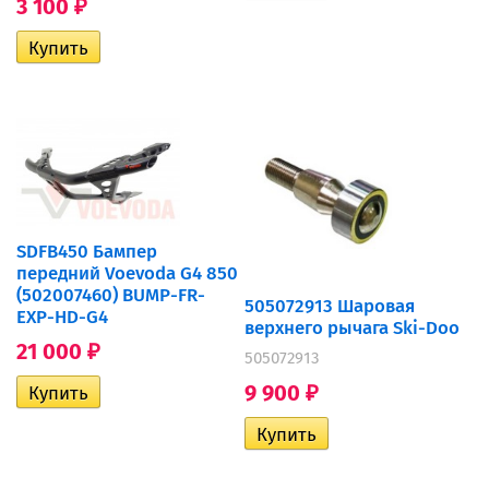
3 100
₽
SDFB450 Бампер
передний Voevoda G4 850
(502007460) BUMP-FR-
505072913 Шаровая
EXP-HD-G4
верхнего рычага Ski-Doo
21 000
₽
505072913
9 900
₽