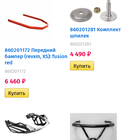
860201281 Комплект
шпилек
860201281
860201172 Передний
4 490
₽
бампер (revxm, XS): fusion
red
860201172
6 460
₽