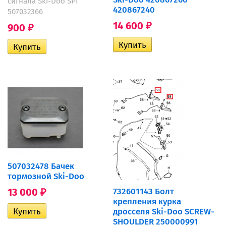
сигнала Ski-Doo SPI
420867240
507032366
14 600
900
₽
₽
507032478 Бачек
тормозной Ski-Doo
13 000
732601143 Болт
₽
крепления курка
дросселя Ski-Doo SCREW-
SHOULDER 250000991