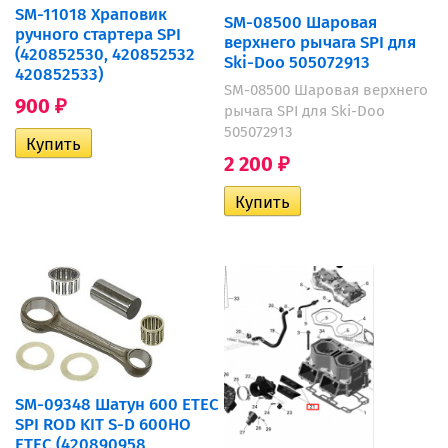
SM-11018 Храповик
SM-08500 Шаровая
ручного стартера SPI
верхнего рычага SPI для
(420852530, 420852532
Ski-Doo 505072913
420852533)
SM-08500 Шаровая верхнего
900
₽
рычага SPI для Ski-Doo
505072913
2 200
₽
SM-09348 Шатун 600 ETEC
SPI ROD KIT S-D 600HO
ETEC (420890958