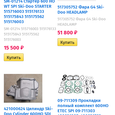
SM-01214 Стартер 600 HO
WT SPI Ski-Doo STARTER
517305752 Фара G4 Ski-
515716003 515176133
Doo HEADLAMP
515175843 515175562
517305752 Фара G4 Ski-Doo
515176003
HEADLAMP
SM-01214 515716003 515176133
51 800
₽
515175843 515175562
515176003
15 500
₽
09-711309 Прокладки
полный комплект 600HO
421000624 Цилиндр Ski-
ETEC SPI 09-711303
Doo Cylinder 600HO SDI