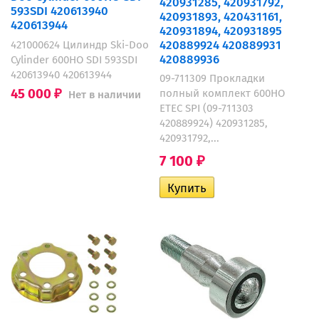
420931285, 420931792,
593SDI 420613940
420931893, 420431161,
420613944
420931894, 420931895
420889924 420889931
421000624 Цилиндр Ski-Doo
420889936
Cylinder 600HO SDI 593SDI
420613940 420613944
09-711309 Прокладки
45 000
полный комплект 600HO
Нет в наличии
₽
ETEC SPI (09-711303
420889924) 420931285,
420931792,...
7 100
₽