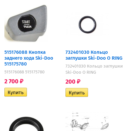
515176088 Кнопка
732401030 Кольцо
заднего хода Ski-Doo
заглушки Ski-Doo O RING
515175780
732401030 Кольцо заглушки
515176088 515175780
Ski-Doo O RING
2 700
200
₽
₽