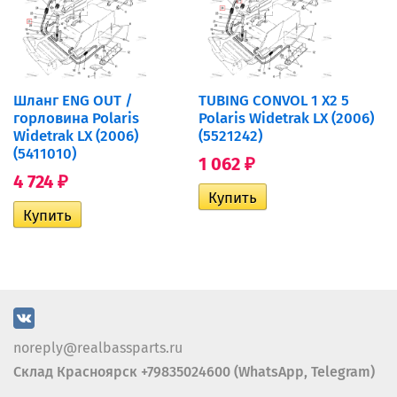
Шланг ENG OUT /
TUBING CONVOL 1 X2 5
горловина Polaris
Polaris Widetrak LX (2006)
Widetrak LX (2006)
(5521242)
(5411010)
1 062
₽
4 724
₽
noreply@realbassparts.ru
Склад Красноярск +79835024600 (WhatsApp, Telegram)