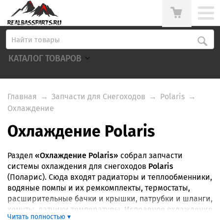
КАТАЛОГ ТОВАРОВ
Главная
→
Запчасти для Снегоходов
→
Polaris
→
Охлаждение
Охлаждение Polaris
Раздел
«Охлаждение Polaris»
собрал запчасти
системы охлаждения для снегоходов
Polaris
(Поларис). Сюда входят радиаторы и теплообменники,
водяные помпы и их ремкомплекты, термостаты,
расширительные бачки и крышки, патрубки и шланги,
хомуты, датчики температуры. Исправное охлаждение
Читать полностью ▾