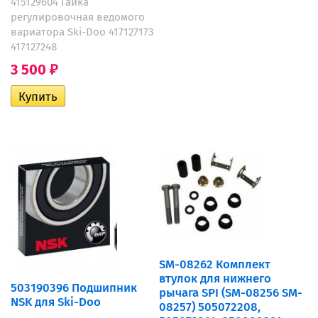
415129604 Гайка
регулировочная ведомого
вариатора Ski-Doo 417127173
417127248
3 500
₽
SM-08262 Комплект
втулок для нижнего
503190396 Подшипник
рычага SPI (SM-08256 SM-
NSK для Ski-Doo
08257) 505072208,