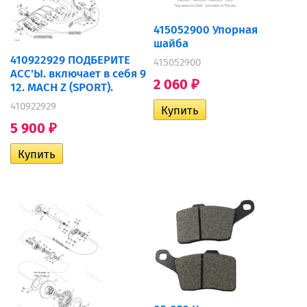
415052900 Упорная
шайба
410922929 ПОДБЕРИТЕ
415052900
АСС'Ы. включает в себя 9
2 060
₽
12. MACH Z (SPORT).
410922929
5 900
₽