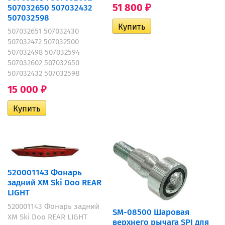
51 800
507032650 507032432
₽
507032598
507032651 507032430
507032472 507032500
507032498 507032594
507032602 507032650
507032432 507032598
15 000
₽
520001143 Фонарь
задний XM Ski Doo REAR
LIGHT
520001143 Фонарь задний
SM-08500 Шаровая
XM Ski Doo REAR LIGHT
верхнего рычага SPI для