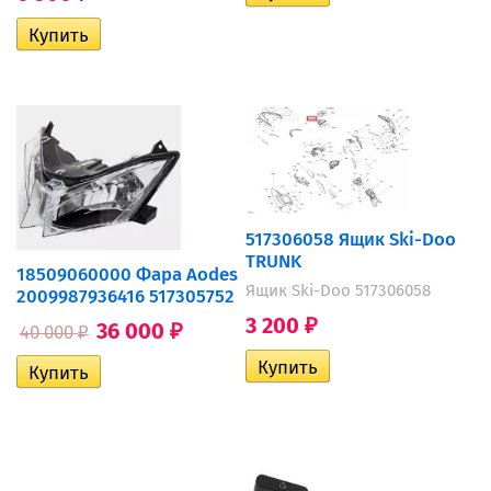
517306058 Ящик Ski-Doo
TRUNK
18509060000 Фара Aodes
Ящик Ski-Doo 517306058
2009987936416 517305752
3 200
36 000
₽
40 000
₽
₽