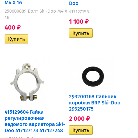
M4 X 16
Doo
250000889 Болт Ski-Doo M4 X
417127155
16
1 100
₽
400
₽
293200168 Сальник
коробки BRP Ski-Doo
293250175
415129604 Гайка
2 000
регулировочная
₽
ведомого вариатора Ski-
Doo 417127173 417127248