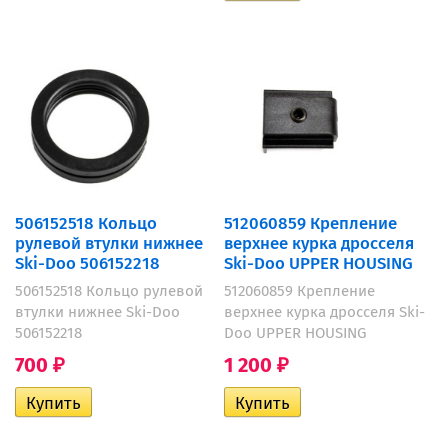
506152518 Кольцо
512060859 Крепление
рулевой втулки нижнее
верхнее курка дросселя
Ski-Doo 506152218
Ski-Doo UPPER HOUSING
506152518 Кольцо рулевой
512060859 Крепление
втулки нижнее Ski-Doo
верхнее курка дросселя Ski-
506152218
Doo UPPER HOUSING
700
1 200
₽
₽