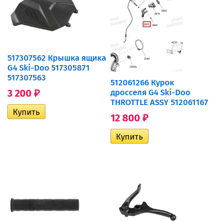
517307562 Крышка ящика
G4 Ski-Doo 517305871
517307563
512061266 Курок
3 200
дросселя G4 Ski-Doo
₽
THROTTLE ASSY 512061167
12 800
₽