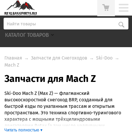
КАТАЛОГ ТОВАРОВ
Главная
→
Запчасти для Снегоходов
→
Ski-Doo
→
Mach Z
Запчасти для Mach Z
Ski-Doo Mach Z (Мах Z) — флагманский
высокоскоростной снегоход BRP, созданный для
быстрой езды по укатанным трассам и открытым
пространствам. Это техника спортивно-турингового
характера с мощными трёхцилиндровыми
двигателями Rotax (в том числе наддувными
Читать полностью ▾