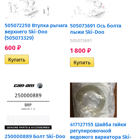
505072250 Втулка рычага
505073691 Ось болта
верхнего Ski-Doo
лыжи Ski-Doo
(505073329)
505073691
600
₽
1 800
₽
417127155 Шайба гайки
регулировочной
250000889 Болт Ski-Doo
ведомого вариатора Ski-