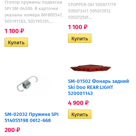
Стопор пружины подвески
STOPPER-SKI 505071779
SPI SM-04300. В карточке
505073411 505072912
указаны номера 861805547,
505072561...
503191183, 503195351,...
1 100
₽
1 100
₽
SM-01502 Фонарь задний
Ski Doo REAR LIGHT
520001143
4 900
₽
SM-02032 Пружина SPI
514055198 0612-668
200
₽