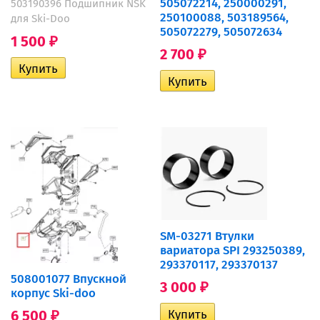
505072214, 250000291,
503190396 Подшипник NSK
250100088, 503189564,
для Ski-Doo
505072279, 505072634
1 500
₽
2 700
₽
SM-03271 Втулки
вариатора SPI 293250389,
293370117, 293370137
508001077 Впускной
3 000
₽
корпус Ski-doo
6 500
₽