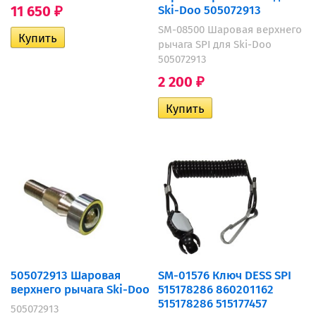
11 650
Ski-Doo 505072913
₽
SM-08500 Шаровая верхнего
рычага SPI для Ski-Doo
505072913
2 200
₽
505072913 Шаровая
SM-01576 Ключ DESS SPI
верхнего рычага Ski-Doo
515178286 860201162
515178286 515177457
505072913