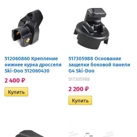
512060860 Крепление
517305988 Основание
нижнее курка дросселя
защелки боковой панели
Ski-Doo 512060430
G4 Ski-Doo
517305988
2 400
₽
2 200
₽