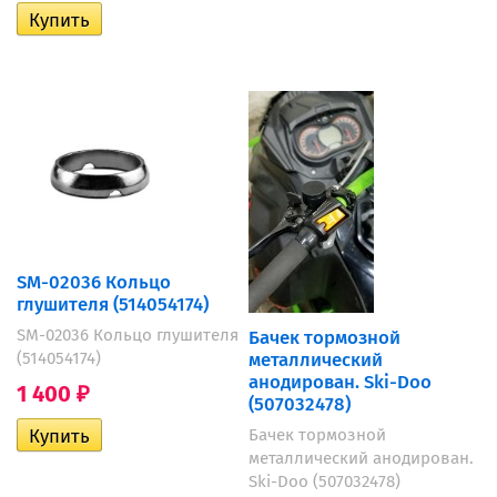
SM-02036 Кольцо
глушителя (514054174)
SM-02036 Кольцо глушителя
Бачек тормозной
(514054174)
металлический
анодирован. Ski-Doo
1 400
₽
(507032478)
Бачек тормозной
металлический анодирован.
Ski-Doo (507032478)