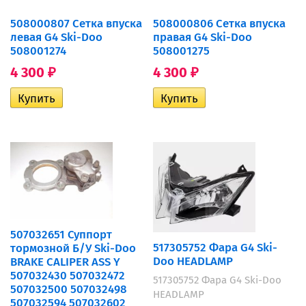
508000807 Сетка впуска
508000806 Сетка впуска
левая G4 Ski-Doo
правая G4 Ski-Doo
508001274
508001275
4 300
4 300
₽
₽
507032651 Суппорт
517305752 Фара G4 Ski-
тормозной Б/У Ski-Doo
Doo HEADLAMP
BRAKE CALIPER ASS Y
507032430 507032472
517305752 Фара G4 Ski-Doo
507032500 507032498
HEADLAMP
507032594 507032602