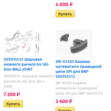
4 000
₽
505074133 Шаровая
SM-03363 Башмак
нижнего рычага G4 Ski-
натяжителя приводной
Doo BALL JOINT
цепи SPI для BRP
504153312
505074133 Шаровая нижнего
рычага G4 Ski-Doo BALL
SM-03363 Башмак
JOINT
натяжителя приводной
цепи SPI для BRP 504153312
7 200
₽
3 400
₽