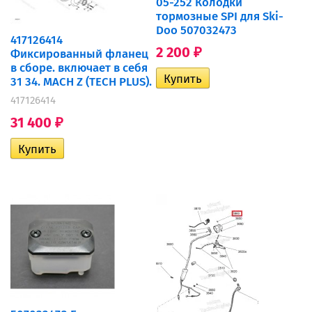
05-252 Колодки
тормозные SPI для Ski-
Doo 507032473
417126414
2 200
Фиксированный фланец
₽
в сборе. включает в себя
31 34. MACH Z (TECH PLUS).
417126414
31 400
₽