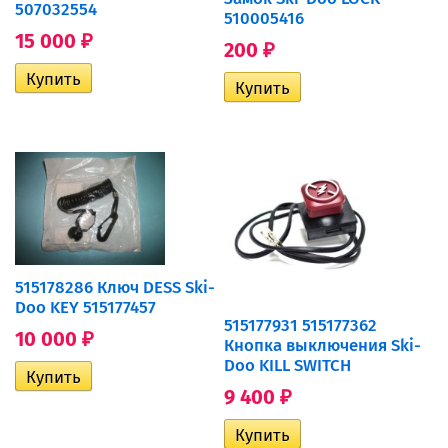
507032554
510005416
15 000
₽
200
₽
515178286 Ключ DESS Ski-
Doo KEY 515177457
515177931 515177362
10 000
₽
Кнопка выключения Ski-
Doo KILL SWITCH
9 400
₽