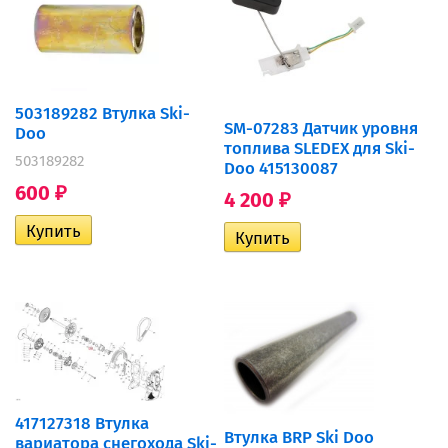
503189282 Втулка Ski-
SM-07283 Датчик уровня
Doo
топлива SLEDEX для Ski-
503189282
Doo 415130087
600
₽
4 200
₽
417127318 Втулка
Втулка BRP Ski Doo
вариатора снегохода Ski-