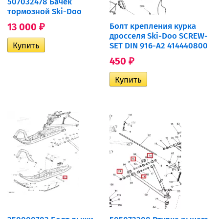
507032478 Бачек
тормозной Ski-Doo
13 000
Болт крепления курка
₽
дросселя Ski-Doo SCREW-
SET DIN 916-A2 414440800
450
₽