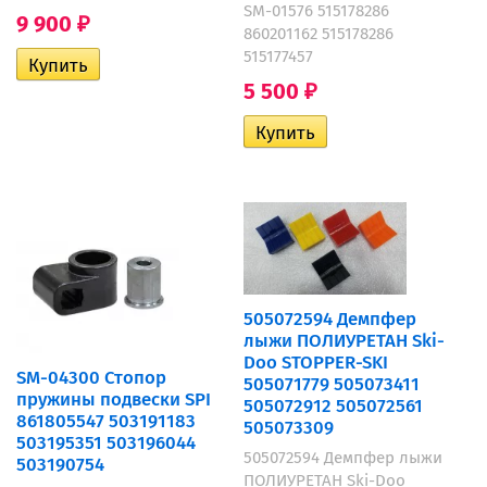
SM-01576 515178286
9 900
₽
860201162 515178286
515177457
5 500
₽
505072594 Демпфер
лыжи ПОЛИУРЕТАН Ski-
Doo STOPPER-SKI
SM-04300 Стопор
505071779 505073411
пружины подвески SPI
505072912 505072561
861805547 503191183
505073309
503195351 503196044
505072594 Демпфер лыжи
503190754
ПОЛИУРЕТАН Ski-Doo