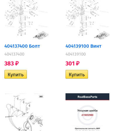
404137400 Болт
404139100 Винт
404137400
404139100
383
301
₽
₽