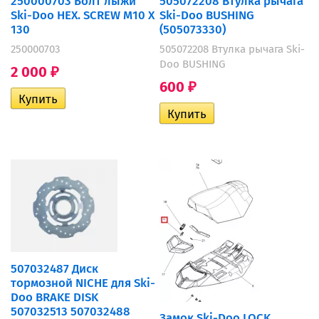
250000703 Болт лыжи
505072208 Втулка рычага
Ski-Doo HEX. SCREW M10 X
Ski-Doo BUSHING
130
(505073330)
250000703
505072208 Втулка рычага Ski-
Doo BUSHING
2 000
₽
600
₽
507032487 Диск
тормозной NICHE для Ski-
Doo BRAKE DISK
507032513 507032488
Замок Ski-Doo LOCK