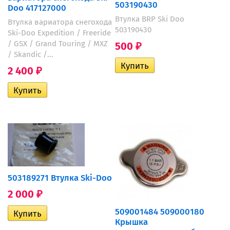
503190430
Doo 417127000
Втулка BRP Ski Doo
Втулка вариатора снегохода
503190430
Ski-Doo Expedition / Freeride
/ GSX / Grand Touring / MXZ
500
₽
/ Skandic /...
2 400
₽
503189271 Втулка Ski-Doo
2 000
₽
509001484 509000180
Крышка