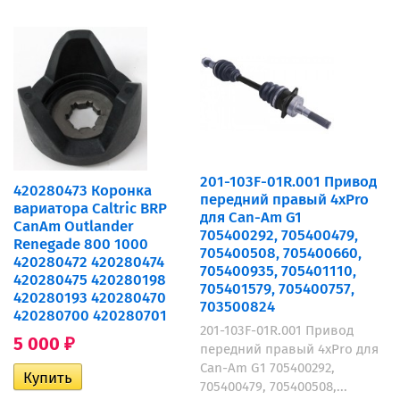
201-103F-01R.001 Привод
420280473 Коронка
передний правый 4xPro
вариатора Caltric BRP
для Can-Am G1
CanAm Outlander
705400292, 705400479,
Renegade 800 1000
705400508, 705400660,
420280472 420280474
705400935, 705401110,
420280475 420280198
705401579, 705400757,
420280193 420280470
703500824
420280700 420280701
201-103F-01R.001 Привод
5 000
₽
передний правый 4xPro для
Can-Am G1 705400292,
705400479, 705400508,...