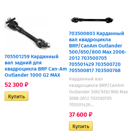
703500803 Карданный
вал квадроцикла
BRP/CanAm Outlander
500/650/800 Max 2006-
705501259 Карданный
2012 703500705
вал задний для
705501429 703500720
квадроцикла BRP Can-Am
705500817 703500768
Outlander 1000 G2 MAX
Карданный вал
52 300
квадроцикла BRP/CanAm
₽
Outlander 500/650/800 Max
2006-2012 703500705
705501429...
37 600
₽