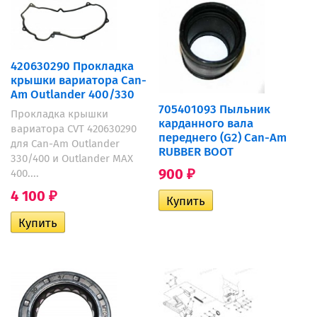
420630290 Прокладка
крышки вариатора Can-
Am Outlander 400/330
705401093 Пыльник
Прокладка крышки
карданного вала
вариатора CVT 420630290
переднего (G2) Can-Am
для Can-Am Outlander
RUBBER BOOT
330/400 и Outlander MAX
900
400....
₽
4 100
₽