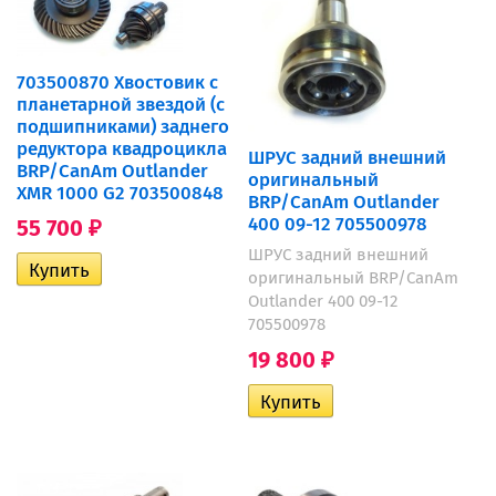
703500870 Хвостовик с
планетарной звездой (с
подшипниками) заднего
редуктора квадроцикла
ШРУС задний внешний
BRP/CanAm Outlander
оригинальный
XMR 1000 G2 703500848
BRP/CanAm Outlander
400 09-12 705500978
55 700
₽
ШРУС задний внешний
оригинальный BRP/CanAm
Outlander 400 09-12
705500978
19 800
₽