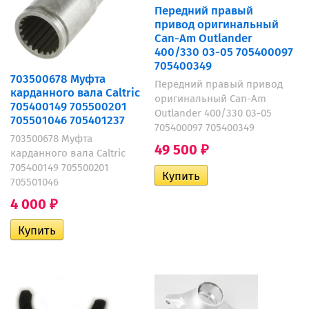
Передний правый
привод оригинальный
Can-Am Outlander
400/330 03-05 705400097
705400349
703500678 Муфта
Передний правый привод
карданного вала Caltric
оригинальный Can-Am
705400149 705500201
Outlander 400/330 03-05
705501046 705401237
705400097 705400349
703500678 Муфта
49 500
₽
карданного вала Caltric
705400149 705500201
705501046
4 000
₽