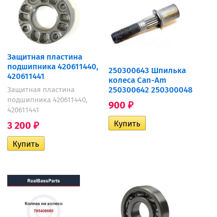
Защитная пластина
подшипника 420611440,
250300643 Шпилька
420611441
колеса Can-Am
250300642 250300048
Защитная пластина
подшипника 420611440,
900
₽
420611441
3 200
₽