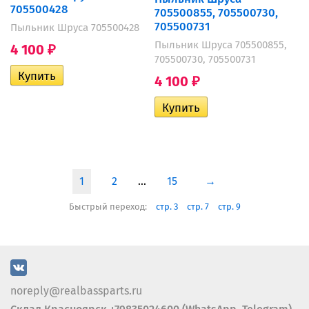
705500428
705500855, 705500730,
705500731
Пыльник Шруса 705500428
Пыльник Шруса 705500855,
4 100
₽
705500730, 705500731
4 100
₽
1
2
...
15
→
Быстрый переход:
стр. 3
стр. 7
стр. 9
noreply@realbassparts.ru