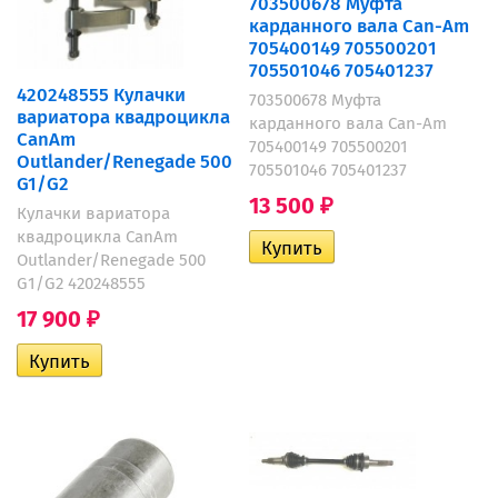
703500678 Муфта
карданного вала Can-Am
705400149 705500201
705501046 705401237
420248555 Кулачки
703500678 Муфта
вариатора квадроцикла
карданного вала Can-Am
CanAm
705400149 705500201
Outlander/Renegade 500
705501046 705401237
G1/G2
13 500
₽
Кулачки вариатора
квадроцикла CanAm
Outlander/Renegade 500
G1/G2 420248555
17 900
₽