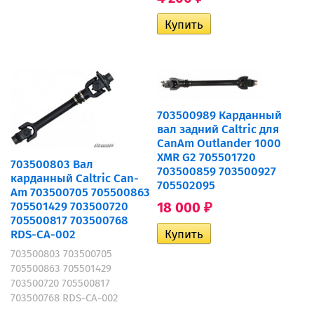
703500989 Карданный
вал задний Caltric для
CanAm Outlander 1000
XMR G2 705501720
703500803 Вал
703500859 703500927
карданный Caltric Can-
705502095
Am 703500705 705500863
705501429 703500720
18 000
₽
705500817 703500768
RDS-CA-002
703500803 703500705
705500863 705501429
703500720 705500817
703500768 RDS-CA-002