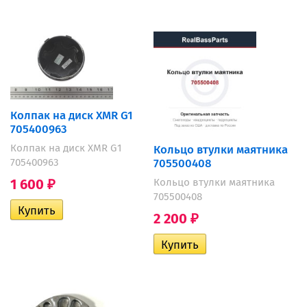
Колпак на диск XMR G1
705400963
Колпак на диск XMR G1
Кольцо втулки маятника
705400963
705500408
1 600
Кольцо втулки маятника
₽
705500408
2 200
₽