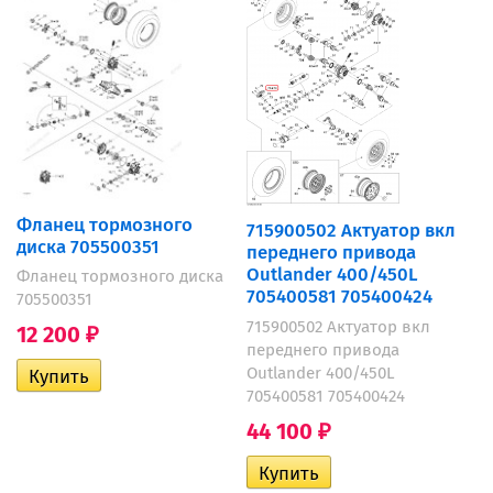
Фланец тормозного
715900502 Актуатор вкл
диска 705500351
переднего привода
Outlander 400/450L
Фланец тормозного диска
705400581 705400424
705500351
715900502 Актуатор вкл
12 200
₽
переднего привода
Outlander 400/450L
705400581 705400424
44 100
₽