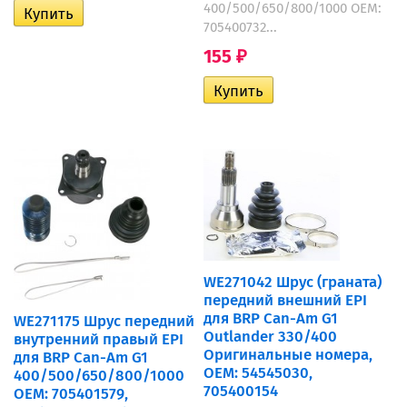
400/500/650/800/1000 OEM:
705400732...
155
₽
WE271042 Шрус (граната)
передний внешний EPI
для BRP Can-Am G1
WE271175 Шрус передний
Outlander 330/400
внутренний правый EPI
Оригинальные номера,
для BRP Can-Am G1
OEM: 54545030,
400/500/650/800/1000
705400154
OEM: 705401579,