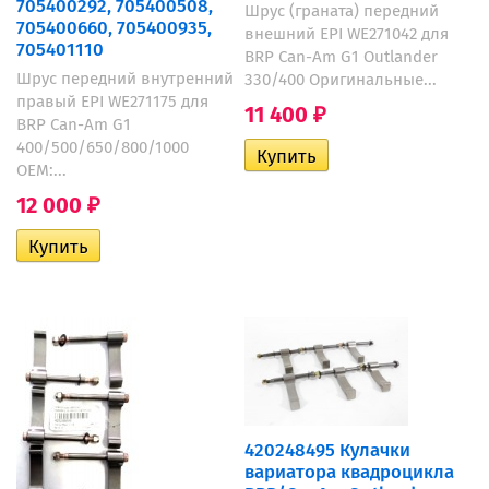
705400292, 705400508,
Шрус (граната) передний
705400660, 705400935,
внешний EPI WE271042 для
705401110
BRP Can-Am G1 Outlander
Шрус передний внутренний
330/400 Оригинальные...
правый EPI WE271175 для
11 400
₽
BRP Can-Am G1
400/500/650/800/1000
OEM:...
12 000
₽
420248495 Кулачки
вариатора квадроцикла