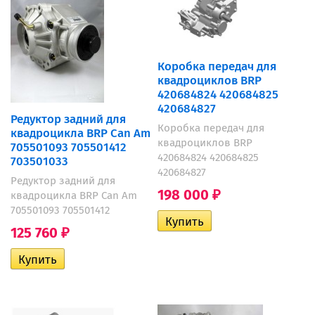
Коробка передач для
квадроциклов BRP
420684824 420684825
420684827
Редуктор задний для
Коробка передач для
квадроцикла BRP Can Am
квадроциклов BRP
705501093 705501412
420684824 420684825
703501033
420684827
Редуктор задний для
198 000
квадроцикла BRP Can Am
₽
705501093 705501412
125 760
₽