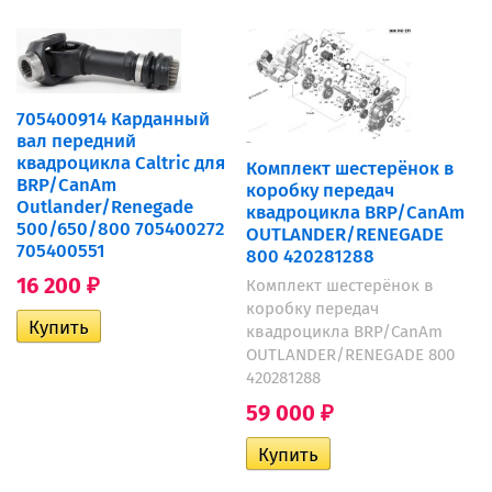
705400914 Карданный
вал передний
квадроцикла Caltric для
Комплект шестерёнок в
BRP/CanAm
коробку передач
Outlander/Renegade
квадроцикла BRP/CanAm
500/650/800 705400272
OUTLANDER/RENEGADE
705400551
800 420281288
16 200
Комплект шестерёнок в
₽
коробку передач
квадроцикла BRP/CanAm
OUTLANDER/RENEGADE 800
420281288
59 000
₽