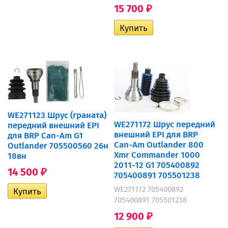
15 700
₽
WE271123 Шрус (граната)
WE271172 Шрус передний
передний внешний EPI
внешний EPI для BRP
для BRP Can-Am G1
Can-Am Outlander 800
Outlander 705500560 26н
Xmr Commander 1000
18вн
2011-12 G1 705400892
14 500
₽
705400891 705501238
WE271172 705400892
705400891 705501238
12 900
₽