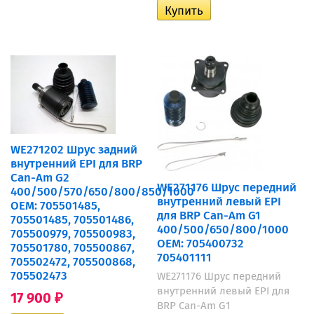
WE271202 Шрус задний
внутренний EPI для BRP
Can-Am G2
WE271176 Шрус передний
400/500/570/650/800/850/1000
внутренний левый EPI
OEM: 705501485,
для BRP Can-Am G1
705501485, 705501486,
400/500/650/800/1000
705500979, 705500983,
OEM: 705400732
705501780, 705500867,
705401111
705502472, 705500868,
705502473
WE271176 Шрус передний
внутренний левый EPI для
17 900
₽
BRP Can-Am G1