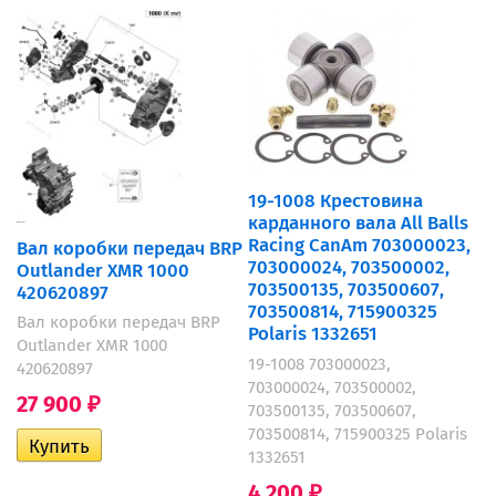
19-1008 Крестовина
карданного вала All Balls
Racing CanAm 703000023,
Вал коробки передач BRP
703000024, 703500002,
Outlander XMR 1000
703500135, 703500607,
420620897
703500814, 715900325
Вал коробки передач BRP
Polaris 1332651
Outlander XMR 1000
19-1008 703000023,
420620897
703000024, 703500002,
27 900
₽
703500135, 703500607,
703500814, 715900325 Polaris
1332651
4 200
₽