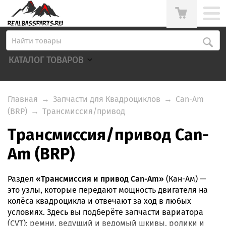
КАТАЛОГ ТОВАРОВ
Главная
→
Запчасти для Квадроциклов
→
Can-Am
(BRP)
→
Трансмиссия/привод
Трансмиссия/привод Can-
Am (BRP)
Раздел
«Трансмиссия и привод Can-Am»
(Кан-Ам) —
это узлы, которые передают мощность двигателя на
колёса квадроцикла и отвечают за ход в любых
условиях. Здесь вы подберёте запчасти вариатора
(CVT): ремни, ведущий и ведомый шкивы, ролики и