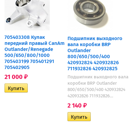
705403308 Кулак
Подшипник выходного
передний правый CanAm
вала коробки BRP
Outlander/Renegade
Outlander
500/650/800/1000
800/650/500/400
705403199 705401291
420932824 420932826
705402905
711932826 420932825
21 000
Подшипник выходного вала
₽
коробки BRP Outlander
800/650/500/400 420932824
420932826 711932826...
2 140
₽