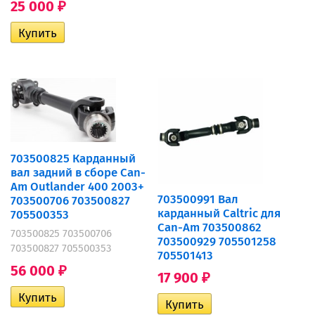
25 000
₽
703500825 Карданный
вал задний в сборе Can-
Am Outlander 400 2003+
703500991 Вал
703500706 703500827
карданный Caltric для
705500353
Can-Am 703500862
703500825 703500706
703500929 705501258
703500827 705500353
705501413
56 000
₽
17 900
₽