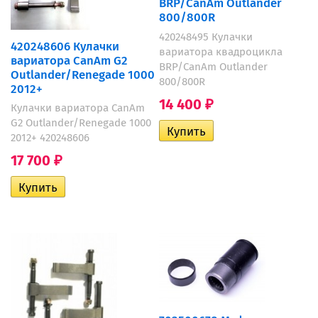
BRP/CanAm Outlander
800/800R
420248495 Кулачки
420248606 Кулачки
вариатора квадроцикла
вариатора CanAm G2
BRP/CanAm Outlander
Outlander/Renegade 1000
800/800R
2012+
14 400
₽
Кулачки вариатора CanAm
G2 Outlander/Renegade 1000
2012+ 420248606
17 700
₽