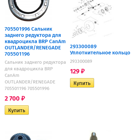
705501996 Сальник
заднего редуктора для
квадроцикла BRP CanAm
293300089
OUTLANDER/RENEGADE
Уплотнительное кольцо
705501196
293300089
Сальник заднего редуктора
для квадроцикла BRP
129
₽
CanAm
OUTLANDER/RENEGADE
705501196 705501996
2 700
₽