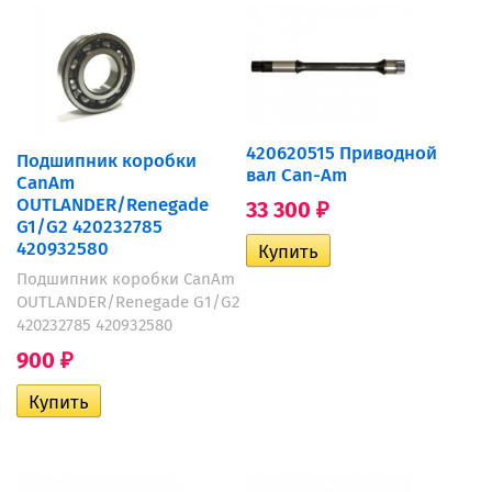
420620515 Приводной
Подшипник коробки
вал Can-Am
CanAm
OUTLANDER/Renegade
33 300
₽
G1/G2 420232785
420932580
Подшипник коробки CanAm
OUTLANDER/Renegade G1/G2
420232785 420932580
900
₽