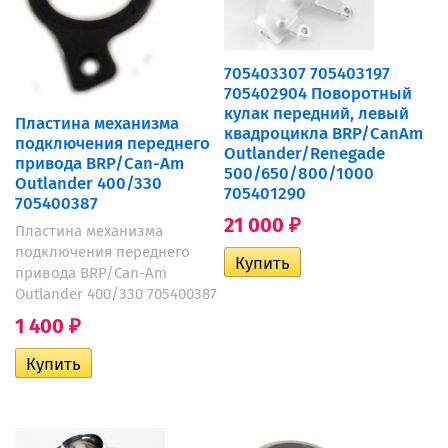
705403307 705403197
705402904 Поворотный
кулак передний, левый
Пластина механизма
квадроцикла BRP/CanAm
подключения переднего
Outlander/Renegade
привода BRP/Can-Am
500/650/800/1000
Outlander 400/330
705401290
705400387
21 000
₽
Пластина механизма
подключения переднего
привода BRP/Can-Am
Outlander 400/330 705400387
1 400
₽