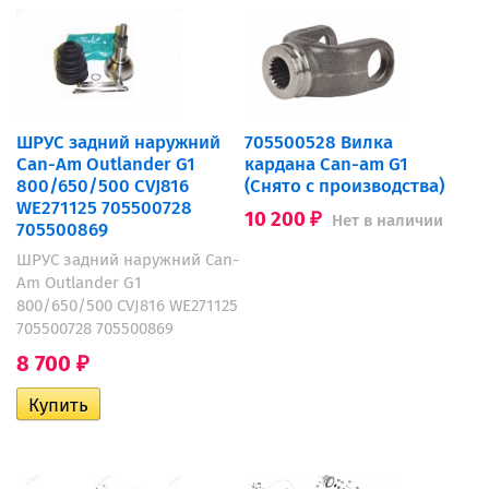
ШРУС задний наружний
705500528 Вилка
Can-Am Outlander G1
кардана Can-am G1
800/650/500 CVJ816
(Снято с производства)
WE271125 705500728
10 200
Нет в наличии
₽
705500869
ШРУС задний наружний Can-
Am Outlander G1
800/650/500 CVJ816 WE271125
705500728 705500869
8 700
₽