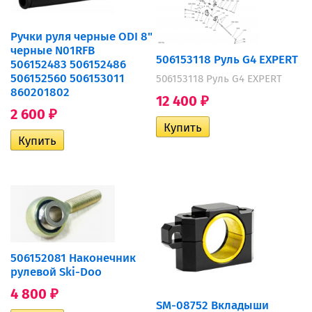
Ручки руля черные ODI 8"
черные N01RFB
506153118 Руль G4 EXPERT
506152483 506152486
506152560 506153011
506153118 Руль G4 EXPERT
860201802
12 400
₽
2 600
₽
506152081 Наконечник
рулевой Ski-Doo
4 800
₽
SM-08752 Вкладыши