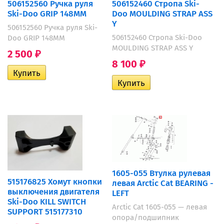
506152560 Ручка руля
506152460 Стропа Ski-
Ski-Doo GRIP 148MM
Doo MOULDING STRAP ASS
Y
506152560 Ручка руля Ski-
506152460 Стропа Ski-Doo
Doo GRIP 148MM
MOULDING STRAP ASS Y
2 500
₽
8 100
₽
1605-055 Втулка рулевая
515176825 Хомут кнопки
левая Arctic Cat BEARING -
выключения двигателя
LEFT
Ski-Doo KILL SWITCH
Arctic Cat 1605-055 — левая
SUPPORT 515177310
опора/подшипник