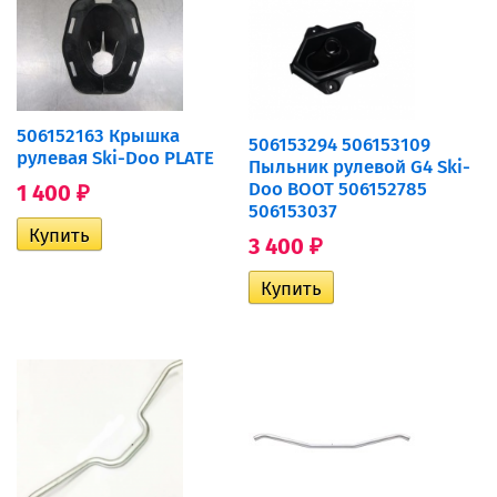
506152163 Крышка
506153294 506153109
рулевая Ski-Doo PLATE
Пыльник рулевой G4 Ski-
Doo BOOT 506152785
1 400
₽
506153037
3 400
₽