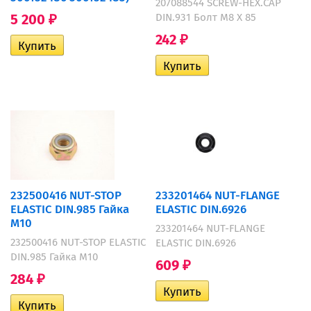
207088544 SCREW-HEX.CAP
DIN.931 Болт M8 X 85
5 200
₽
242
₽
232500416 NUT-STOP
233201464 NUT-FLANGE
ELASTIC DIN.985 Гайка
ELASTIC DIN.6926
M10
233201464 NUT-FLANGE
232500416 NUT-STOP ELASTIC
ELASTIC DIN.6926
DIN.985 Гайка M10
609
₽
284
₽