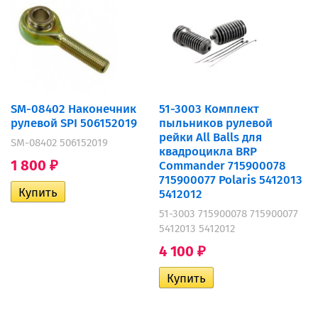
SM-08402 Наконечник
51-3003 Комплект
рулевой SPI 506152019
пыльников рулевой
рейки All Balls для
SM-08402 506152019
квадроцикла BRP
1 800
Сommander 715900078
₽
715900077 Polaris 5412013
5412012
51-3003 715900078 715900077
5412013 5412012
4 100
₽