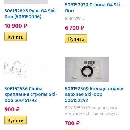
506152929 Стропа G4 Ski-
Doo
506152825 Руль G4 Ski-
Doo (506153006)
506152929
10 900
₽
6 700
₽
506152509 Кольцо втулки
506152536 Cкоба
верхнее Ski-Doo
крепления стропы Ski-
506152292
Doo 506151792
506152509 Кольцо втулки
900
₽
верхнее Ski-Doo 506152292
700
₽