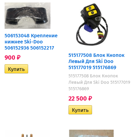
506153048 Крепление
нижнее Ski-Doo
506152936 506152217
515177508 Блок Кнопок
900
₽
Левый Для Ski Doo
515177019 515176869
515177508 Блок Кнопок
Левый Для Ski Doo 515177019
515176869
22 500
₽