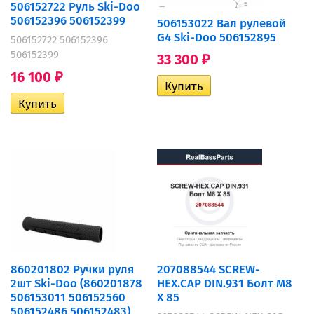
506152722 Руль Ski-Doo
506152396 506152399
506153022 Вал рулевой
G4 Ski-Doo 506152895
506152722 506152396
506152399
33 300
₽
16 100
₽
860201802 Ручки руля
207088544 SCREW-
2шт Ski-Doo (860201878
HEX.CAP DIN.931 Болт M8
506153011 506152560
X 85
506152486 506152483)