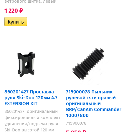
ветрового щитка, левый
1 220
₽
860201427 Проставка
715900078 Пыльник
руля Ski-Doo 120мм 4.7"
рулевой тяги правый
EXTENSION KIT
оригинальный
BRP/CanAm Commander
860201427: оригинальный
1000/800
фиксированный комплект
715900078
удлинения/подъёма руля
Ski-Doo высотой 120 мм