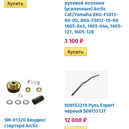
рулевой колонки
(усиленные) Arctic
Cat/Yamaha 8KG-F3812-
00-00, 8KG-F3812-10-00
1605-043, 1605-044, 1605-
127, 1605-128
3 100
₽
506153219 Руль Expert
черный 506153137
12 000
SM-01320 Бендикс
₽
стартера Arctic