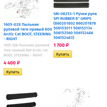
SM-08253-1 Ручки руля
SPI RUBBER 8" GRIPS
(860201802 860201878
1605-028 Пыльник
506153011 506153134
рулевой тяги правый 800
506152560 506152486
Arctic Cat BOOT, STEERING
506152483)
- RIGHT
1 700
1605-028 Пыльник рулевой
₽
тяги правый 800 Arctic Cat
BOOT, STEERING - RIGHT
4 400
₽