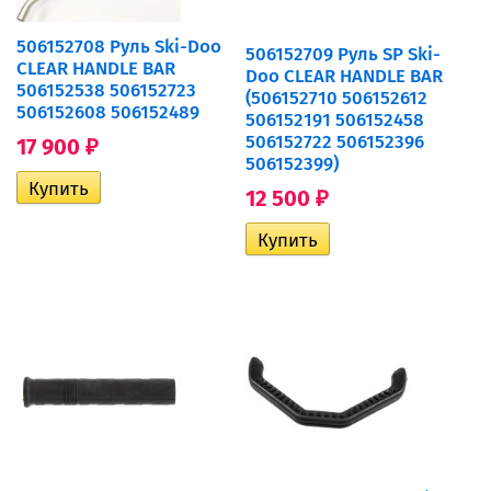
506152708 Руль Ski-Doo
506152709 Руль SP Ski-
CLEAR HANDLE BAR
Doo CLEAR HANDLE BAR
506152538 506152723
(506152710 506152612
506152608 506152489
506152191 506152458
506152722 506152396
17 900
₽
506152399)
12 500
₽