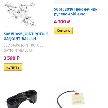
506152019 Наконечник
рулевой Ski-Doo
4 300
₽
506151496 JOINT ROTULE
GA*JOINT-BALL LH
506151496 JOINT ROTULE
GA*JOINT-BALL LH
3 590
₽