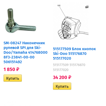
SM-08247 Наконечник
рулевой SPI для Ski-
515177509 Блок кнопок
Doo/Yamaha 414768000
Ski-Doo 515176870
8F3-23841-00-00
515177020
506151492
515177509 515176870
1 850
515177020
₽
34 200
₽