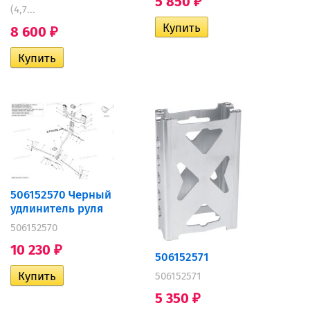
5 850
₽
(4,7...
8 600
₽
506152570 Черный
удлинитель руля
506152570
10 230
₽
506152571
506152571
5 350
₽