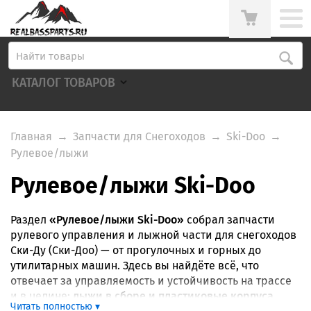
КАТАЛОГ ТОВАРОВ
Главная
→
Запчасти для Снегоходов
→
Ski-Doo
→
Рулевое/лыжи
Рулевое/лыжи Ski-Doo
Раздел
«Рулевое/лыжи Ski-Doo»
собрал запчасти
рулевого управления и лыжной части для снегоходов
Ски-Ду (Ски-Доо) — от прогулочных и горных до
утилитарных машин. Здесь вы найдёте всё, что
отвечает за управляемость и устойчивость на трассе
и в целине:
лыжи в сборе и пластиковые корпуса
Читать полностью ▾