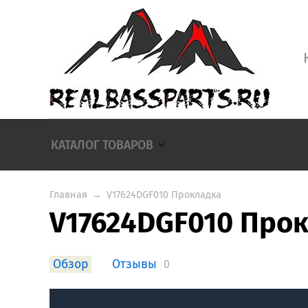
КАТАЛОГ ТОВАРОВ
Главная
→
V17624DGF010 Прокладка
V17624DGF010 Про
Обзор
Отзывы
0