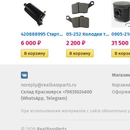
0932-030 Подшипник...
420888995 Стартер для...
05-252 Колодки тормозные...
6 000
2 200
31 500
₽
₽
Магази
noreply@realbassparts.ru
Корзин
Склад Красноярск +79835024600
Оформи
(WhatsApp, Telegram)
При использовании материалов с сайта обязательно у
© 2026
RealBassParts