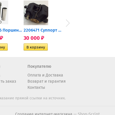
0905-216 Поршень Arctic Cat...
2206471 Суппорт тормозной...
004-172 Катушка зажигания...
30 000
10 600
2 40
₽
₽
₽
н
Покупателю
а
Оплата и Доставка
ть заказ
Возврат и гарантия
Контакты
казание прямой ссылки на источник.
Создание интернет-магазина
— Shop-Script