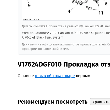
Деталь V17624DGF010 на схеме узла «2009 Can-Am DS 70 Fu
Узел по каталогу: 2008 Can-Am Mini DS 70cc 4T Jaune Fue
X 90cc 4T Black Fuel System
Данные — из официальных каталогов производителей. Со
проверим по заводской схеме.
V17624DGF010 Прокладка о
Оставьте
отзыв об этом товаре
первым!
Рекомендуем посмотреть