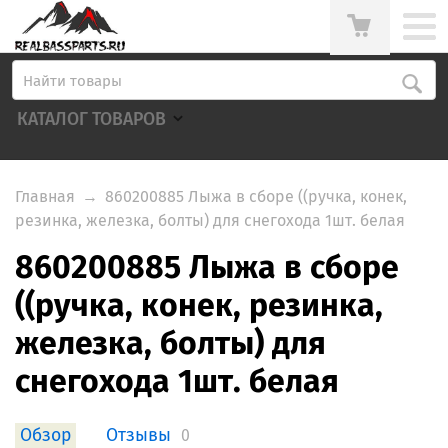
КАТАЛОГ ТОВАРОВ
Главная
→
860200885 Лыжа в сборе ((ручка, конек,
резинка, железка, болты) для снегохода 1шт. белая
860200885 Лыжа в сборе
((ручка, конек, резинка,
железка, болты) для
снегохода 1шт. белая
Обзор
Отзывы
0