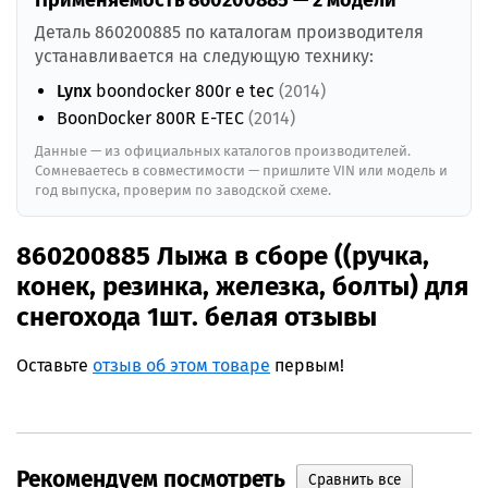
Применяемость 860200885 — 2 модели
Деталь 860200885 по каталогам производителя
устанавливается на следующую технику:
Lynx
boondocker 800r e tec
(2014)
BoonDocker 800R E-TEC
(2014)
Данные — из официальных каталогов производителей.
Сомневаетесь в совместимости — пришлите VIN или модель и
год выпуска, проверим по заводской схеме.
860200885 Лыжа в сборе ((ручка,
конек, резинка, железка, болты) для
снегохода 1шт. белая отзывы
Оставьте
отзыв об этом товаре
первым!
Рекомендуем посмотреть