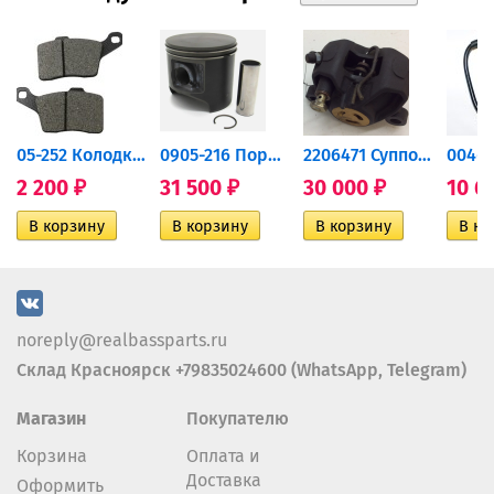
дний...
05-252 Колодки тормозные...
0905-216 Поршень Arctic Cat...
2206471 Суппорт тормозной...
2 200
31 500
30 000
10 6
₽
₽
₽
noreply@realbassparts.ru
Склад Красноярск +79835024600 (WhatsApp, Telegram)
Магазин
Покупателю
Корзина
Оплата и
Доставка
Оформить