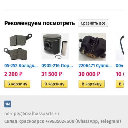
Рекомендуем посмотреть
дний...
05-252 Колодки тормозные...
0905-216 Поршень Arctic Cat...
2206471 Суппорт тормозной...
2 200
31 500
30 000
10 6
₽
₽
₽
noreply@realbassparts.ru
Склад Красноярск +79835024600 (WhatsApp, Telegram)