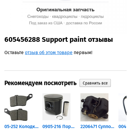
605456288 Support paint отзывы
Оставьте
отзыв об этом товаре
первым!
Рекомендуем посмотреть
дний...
05-252 Колодки тормозные...
0905-216 Поршень Arctic Cat...
2206471 Суппорт тормозной...