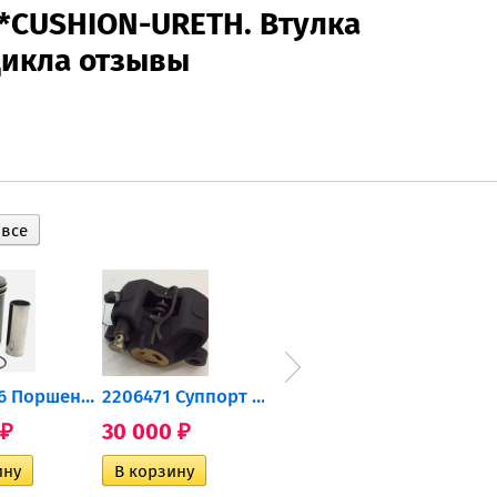
*CUSHION-URETH. Втулка
цикла отзывы
0905-216 Поршень Arctic Cat...
2206471 Суппорт тормозной...
004-172 Катушка зажигания...
30 000
10 600
2 40
₽
₽
₽