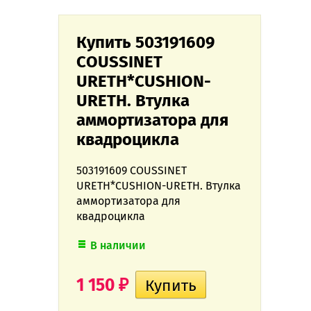
Купить 503191609
COUSSINET
URETH*CUSHION-
URETH. Втулка
аммортизатора для
квадроцикла
503191609 COUSSINET
URETH*CUSHION-URETH. Втулка
аммортизатора для
квадроцикла
В наличии
1 150
₽