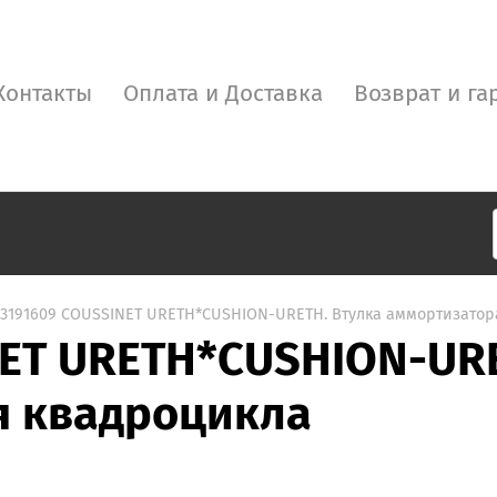
Контакты
Оплата и Доставка
Возврат и га
03191609 COUSSINET URETH*CUSHION-URETH. Втулка аммортизатор
NET URETH*CUSHION-URE
я квадроцикла