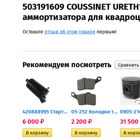
503191609 COUSSINET URETH
аммортизатора для квадро
Оставьте
отзыв об этом товаре
первым!
Рекомендуем посмотреть
0932-030 Подшипник...
420888995 Стартер для...
05-252 Колодки тормозные...
6 000
2 200
31 500
₽
₽