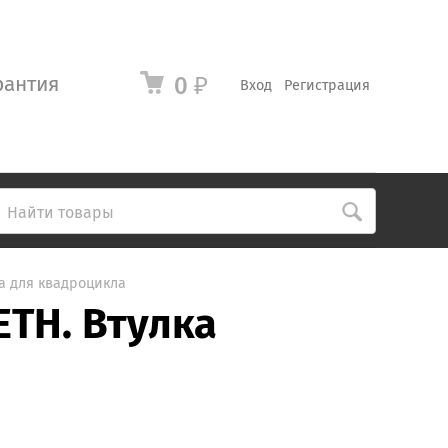
рантия
0
₽
Вход
Регистрация
а для квадроцикла
TH. Втулка