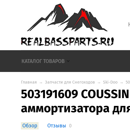
КАТАЛОГ ТОВАРОВ
Главная
→
Запчасти для Снегоходов
→
Ski-Doo
→
5
503191609 COUSSI
аммортизатора дл
Обзор
Отзывы
0