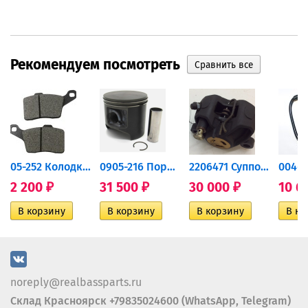
Рекомендуем посмотреть
дний...
05-252 Колодки тормозные...
0905-216 Поршень Arctic Cat...
2206471 Суппорт тормозной...
2 200
31 500
30 000
10 6
₽
₽
₽
noreply@realbassparts.ru
Склад Красноярск +79835024600 (WhatsApp, Telegram)