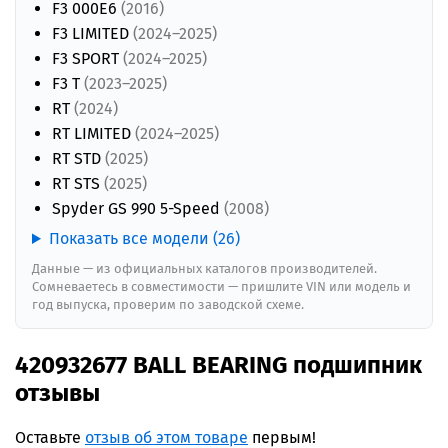
F3 000E6
(2016)
F3 LIMITED
(2024–2025)
F3 SPORT
(2024–2025)
F3 T
(2023–2025)
RT
(2024)
RT LIMITED
(2024–2025)
RT STD
(2025)
RT STS
(2025)
Spyder GS 990 5-Speed
(2008)
Показать все модели (26)
Данные — из официальных каталогов производителей.
Сомневаетесь в совместимости — пришлите VIN или модель и
год выпуска, проверим по заводской схеме.
420932677 BALL BEARING подшипник
отзывы
Оставьте
отзыв об этом товаре
первым!