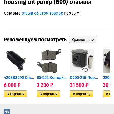
housing oil pump (699) отзывы
Оставьте
отзыв об этом товаре
первым!
Рекомендуем посмотреть
420888995 Стартер для...
05-252 Колодки тормозные...
0905-216 Поршень Arctic Cat...
6 000
2 200
31 500
30 0
₽
₽
₽