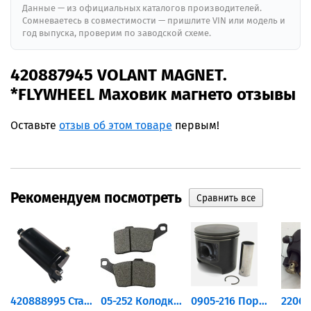
Данные — из официальных каталогов производителей.
Сомневаетесь в совместимости — пришлите VIN или модель и
год выпуска, проверим по заводской схеме.
420887945 VOLANT MAGNET.
*FLYWHEEL Маховик магнето отзывы
Оставьте
отзыв об этом товаре
первым!
Рекомендуем посмотреть
420888995 Стартер для...
05-252 Колодки тормозные...
0905-216 Поршень Arctic Cat...