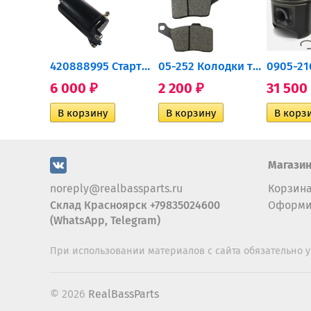
0932-030 Подшипник...
420888995 Стартер для...
05-252 Колодки тормозные...
6 000
2 200
31 500
₽
₽
Магази
noreply@realbassparts.ru
Корзин
Склад Красноярск +79835024600
Оформи
(WhatsApp, Telegram)
При использовании материалов с сайта обязательно у
© 2026
RealBassParts