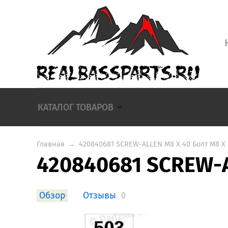
КАТАЛОГ ТОВАРОВ
Главная
→
420840681 SCREW-ALLEN M8 X 40 Болт M8 X
420840681 SCREW-A
Обзор
Отзывы
0