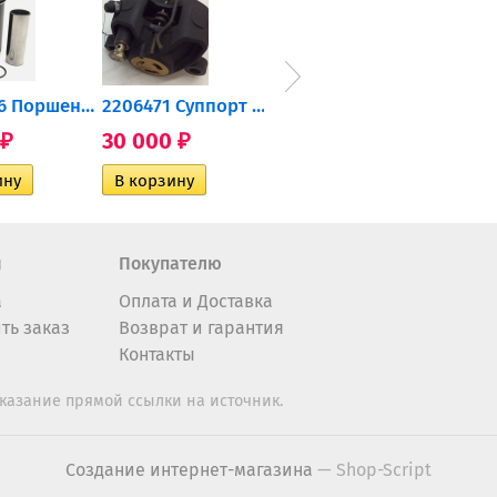
0905-216 Поршень Arctic Cat...
2206471 Суппорт тормозной...
004-172 Катушка зажигания...
30 000
10 600
2 40
₽
₽
₽
н
Покупателю
а
Оплата и Доставка
ть заказ
Возврат и гарантия
Контакты
казание прямой ссылки на источник.
Создание интернет-магазина
— Shop-Script