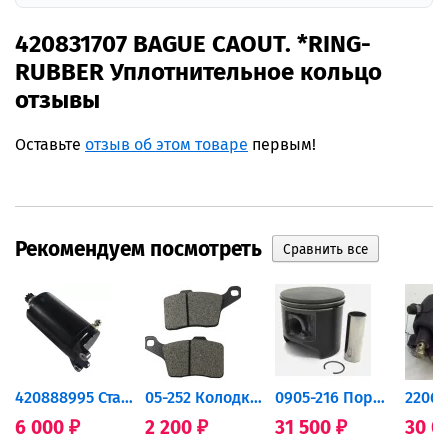
420831707 BAGUE CAOUT. *RING-
RUBBER Уплотнительное кольцо
отзывы
Оставьте
отзыв об этом товаре
первым!
Рекомендуем посмотреть
420888995 Стартер для...
05-252 Колодки тормозные...
0905-216 Поршень Arctic Cat...
6 000
2 200
31 500
30 0
₽
₽
₽