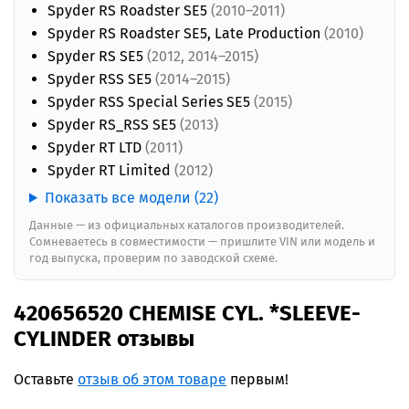
Spyder RS Roadster SE5
(2010–2011)
Spyder RS Roadster SE5, Late Production
(2010)
Spyder RS SE5
(2012, 2014–2015)
Spyder RSS SE5
(2014–2015)
Spyder RSS Special Series SE5
(2015)
Spyder RS_RSS SE5
(2013)
Spyder RT LTD
(2011)
Spyder RT Limited
(2012)
Показать все модели (22)
Данные — из официальных каталогов производителей.
Сомневаетесь в совместимости — пришлите VIN или модель и
год выпуска, проверим по заводской схеме.
420656520 CHEMISE CYL. *SLEEVE-
CYLINDER отзывы
Оставьте
отзыв об этом товаре
первым!