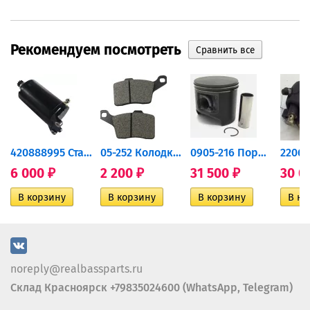
Рекомендуем посмотреть
420888995 Стартер для...
05-252 Колодки тормозные...
0905-216 Поршень Arctic Cat...
6 000
2 200
31 500
30 0
₽
₽
₽
noreply@realbassparts.ru
Склад Красноярск +79835024600 (WhatsApp, Telegram)