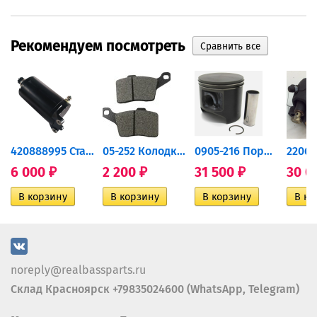
Рекомендуем посмотреть
420888995 Стартер для...
05-252 Колодки тормозные...
0905-216 Поршень Arctic Cat...
6 000
2 200
31 500
30 0
₽
₽
₽
noreply@realbassparts.ru
Склад Красноярск +79835024600 (WhatsApp, Telegram)