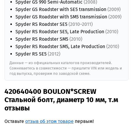
Spyder GS 990 Semi-Automatic
(2008)
Spyder GS Roadster with SE5 transmission
(2009)
Spyder GS Roadster with SM5 transmission
(2009)
Spyder RS Roadster SE5
(2010–2011)
Spyder RS Roadster SE5, Late Production
(2010)
Spyder RS Roadster SM5
(2010)
Spyder RS Roadster SM5, Late Production
(2010)
Spyder RS SE5
(2012)
Данные — из официальных каталогов производителей.
Сомневаетесь в совместимости — пришлите VIN или модель и
год выпуска, проверим по заводской схеме.
420640400 BOULON*SCREW
Стальной болт, диаметр 10 мм, т.м
отзывы
Оставьте
отзыв об этом товаре
первым!