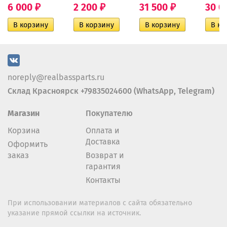
6 000
2 200
31 500
30 0
₽
₽
₽
noreply@realbassparts.ru
Склад Красноярск +79835024600 (WhatsApp, Telegram)
Магазин
Покупателю
Корзина
Оплата и
Доставка
Оформить
заказ
Возврат и
гарантия
Контакты
При использовании материалов с сайта обязательно
указание прямой ссылки на источник.