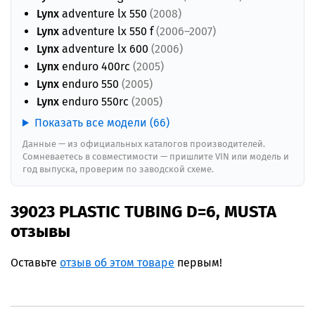
Lynx
adventure lx 550
(2008)
Lynx
adventure lx 550 f
(2006–2007)
Lynx
adventure lx 600
(2006)
Lynx
enduro 400rc
(2005)
Lynx
enduro 550
(2005)
Lynx
enduro 550rc
(2005)
Показать все модели (66)
Данные — из официальных каталогов производителей.
Сомневаетесь в совместимости — пришлите VIN или модель и
год выпуска, проверим по заводской схеме.
39023 PLASTIC TUBING D=6, MUSTA
отзывы
Оставьте
отзыв об этом товаре
первым!