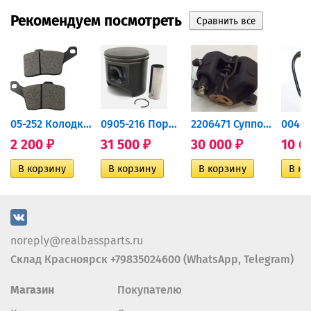
Рекомендуем посмотреть
дний...
05-252 Колодки тормозные...
0905-216 Поршень Arctic Cat...
2206471 Суппорт тормозной...
2 200
31 500
30 000
10 6
₽
₽
₽
noreply@realbassparts.ru
Склад Красноярск +79835024600 (WhatsApp, Telegram)
Магазин
Покупателю