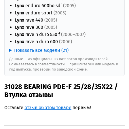
Lynx
enduro 600ho sdi
(2005)
Lynx
enduro sport
(2005)
Lynx
rave 440
(2005)
Lynx
rave 800
(2005)
Lynx
rave n duro 550 f
(2006–2007)
Lynx
rave n duro 600
(2006)
Показать все модели (21)
Данные — из официальных каталогов производителей.
Сомневаетесь в совместимости — пришлите VIN или модель и
год выпуска, проверим по заводской схеме.
31028 BEARING PDE-F 25/28/35X22 /
Втулка отзывы
Оставьте
отзыв об этом товаре
первым!