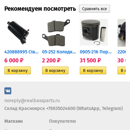
Рекомендуем посмотреть
420888995 Стартер для...
05-252 Колодки тормозные...
0905-216 Поршень Arctic Cat...
6 000
2 200
31 500
30 0
₽
₽
₽
noreply@realbassparts.ru
Склад Красноярск +79835024600 (WhatsApp, Telegram)
Магазин
Покупателю