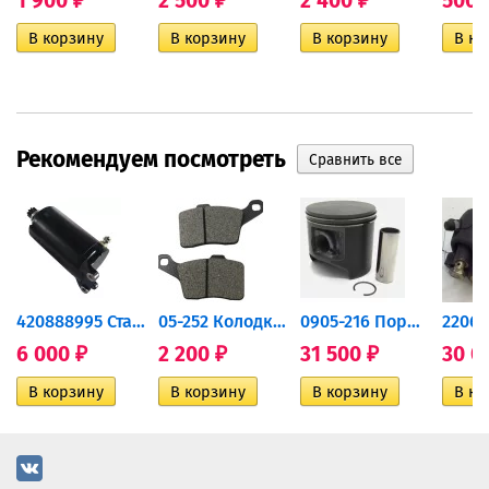
1 900
2 500
2 400
500
₽
₽
₽
Рекомендуем посмотреть
420888995 Стартер для...
05-252 Колодки тормозные...
0905-216 Поршень Arctic Cat...
6 000
2 200
31 500
30 0
₽
₽
₽