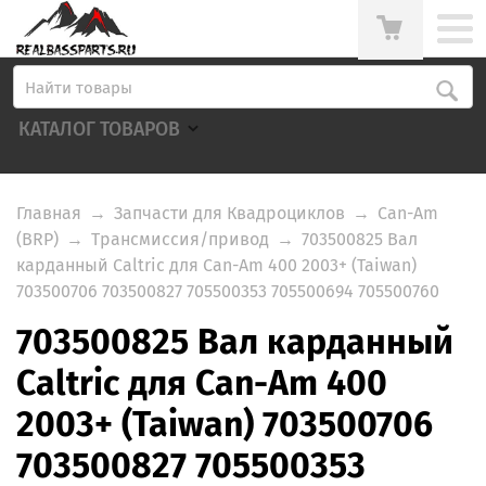
КАТАЛОГ ТОВАРОВ
Главная
→
Запчасти для Квадроциклов
→
Can-Am
(BRP)
→
Трансмиссия/привод
→
703500825 Вал
карданный Caltric для Can-Am 400 2003+ (Taiwan)
703500706 703500827 705500353 705500694 705500760
703500825 Вал карданный
Caltric для Can-Am 400
2003+ (Taiwan) 703500706
703500827 705500353