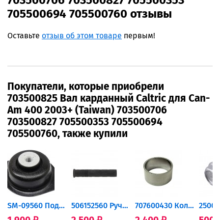
703500706 703500827 705500353
705500694 705500760 отзывы
Оставьте
отзыв об этом товаре
первым!
Покупатели, которые приобрели
703500825 Вал карданный Caltric для Can-
Am 400 2003+ (Taiwan) 703500706
703500827 705500353 705500694
705500760, также купили
...
SM-09560 Подушка двигателя...
506152560 Ручка руля...
707600430 Кольцо выхлопной...