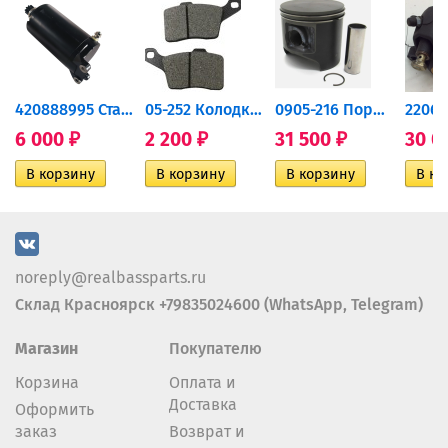
420888995 Стартер для...
05-252 Колодки тормозные...
0905-216 Поршень Arctic Cat...
6 000
2 200
31 500
30 0
₽
₽
₽
noreply@realbassparts.ru
Склад Красноярск +79835024600 (WhatsApp, Telegram)
Магазин
Покупателю
Корзина
Оплата и
Доставка
Оформить
заказ
Возврат и