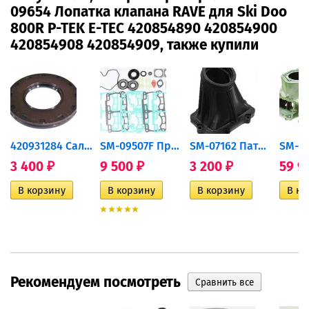
09654 Лопатка клапана RAVE для Ski Doo
800R P-TEK E-TEC 420854890 420854900
420854908 420854909, также купили
дшипник...
420931284 Сальник Ski-Doo...
SM-09507F Прокладки полный...
SM-07162 Патрубок впускной...
3 400
9 500
3 200
59 9
₽
₽
₽
Рекомендуем посмотреть