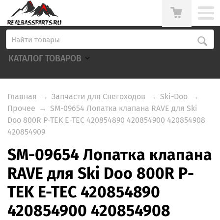
КАТАЛОГ ТОВАРОВ
Главная
→
Запчасти для Снегоходов
→
Ski-Doo
→
Прочее
→
SM-09654 Лопатка клапана RAVE для Ski
Doo 800R P-TEK E-TEC 420854890 420854900 420854908
420854909
SM-09654 Лопатка клапана
RAVE для Ski Doo 800R P-
TEK E-TEC 420854890
420854900 420854908