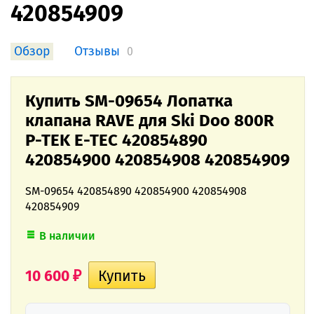
420854909
Обзор
Отзывы
0
Купить SM-09654 Лопатка
клапана RAVE для Ski Doo 800R
P-TEK E-TEC 420854890
420854900 420854908 420854909
SM-09654 420854890 420854900 420854908
420854909
В наличии
10 600
₽