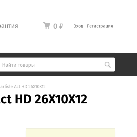
рантия
0
₽
Вход
Регистрация
rlisle Act HD 26X10X12
ct HD 26X10X12