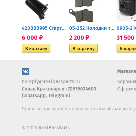
0932-030 Подшипник...
420888995 Стартер для...
05-252 Колодки тормозные...
6 000
2 200
31 500
₽
₽
Магази
noreply@realbassparts.ru
Корзин
Склад Красноярск +79835024600
Оформи
(WhatsApp, Telegram)
При использовании материалов с сайта обязательно у
© 2026
RealBassParts