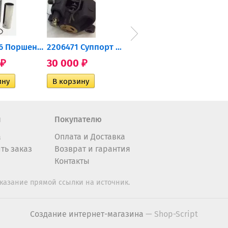
0905-216 Поршень Arctic Cat...
2206471 Суппорт тормозной...
004-172 Катушка зажигания...
30 000
10 600
2 40
₽
₽
₽
н
Покупателю
а
Оплата и Доставка
ть заказ
Возврат и гарантия
Контакты
казание прямой ссылки на источник.
Создание интернет-магазина
— Shop-Script