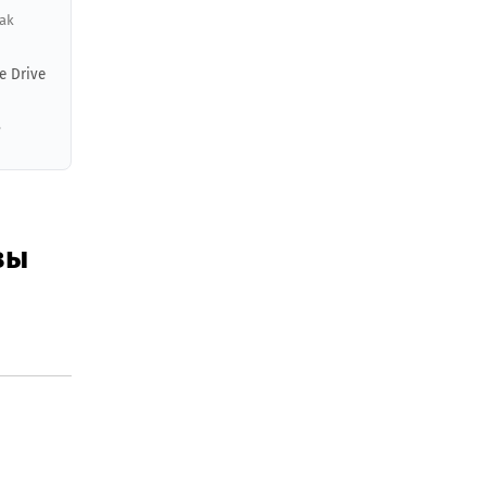
Oak
e Drive
,
вы