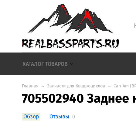
КАТАЛОГ ТОВАРОВ
Главная
→
Запчасти для Квадроциклов
→
Can-Am (B
705502940 Заднее к
Обзор
Отзывы
0