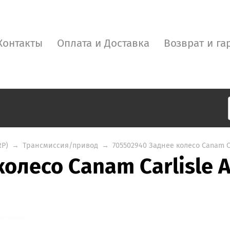
Контакты
Оплата и Доставка
Возврат и га
RP)
→
Трансмиссия/привод
→
705502940 Заднее колесо Canam Ca
олесо Canam Carlisle A