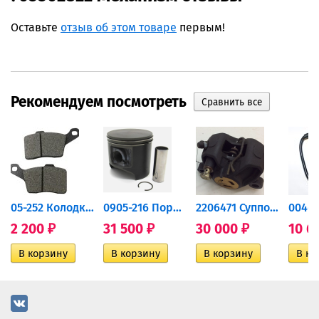
Оставьте
отзыв об этом товаре
первым!
Рекомендуем посмотреть
дний...
05-252 Колодки тормозные...
0905-216 Поршень Arctic Cat...
2206471 Суппорт тормозной...
2 200
31 500
30 000
10 6
₽
₽
₽