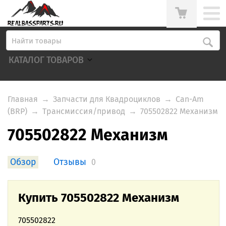
КАТАЛОГ ТОВАРОВ
Главная
→
Запчасти для Квадроциклов
→
Can-Am
(BRP)
→
Трансмиссия/привод
→
705502822 Механизм
705502822 Механизм
Обзор
Отзывы
0
Купить 705502822 Механизм
705502822