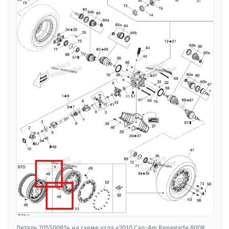
Деталь 705500914 на схеме узла «2010 Can-Am Renegade 800R