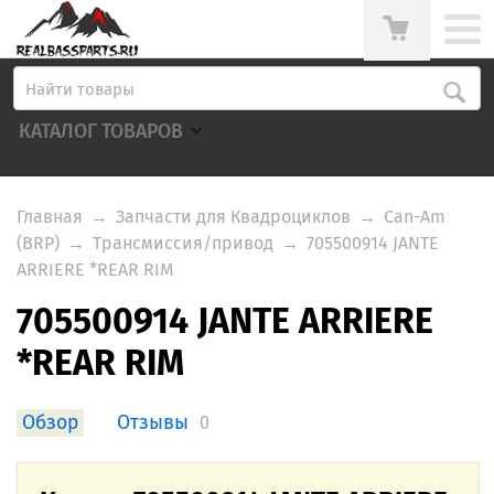
КАТАЛОГ ТОВАРОВ
Главная
→
Запчасти для Квадроциклов
→
Can-Am
(BRP)
→
Трансмиссия/привод
→
705500914 JANTE
ARRIERE *REAR RIM
705500914 JANTE ARRIERE
*REAR RIM
Обзор
Отзывы
0