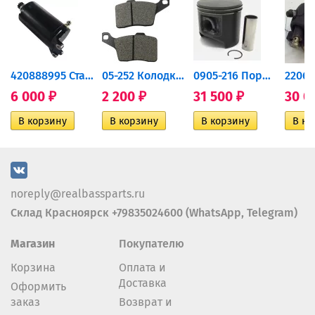
420888995 Стартер для...
05-252 Колодки тормозные...
0905-216 Поршень Arctic Cat...
6 000
2 200
31 500
30 0
₽
₽
₽
noreply@realbassparts.ru
Склад Красноярск +79835024600 (WhatsApp, Telegram)
Магазин
Покупателю
Корзина
Оплата и
Доставка
Оформить
заказ
Возврат и