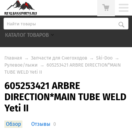
КАТАЛОГ ТОВАРОВ
Главная
→
Запчасти для Снегоходов
→
Ski-Doo
→
Рулевое/лыжи
→
605253421 ARBRE DIRECTION*MAIN
TUBE WELD Yeti II
605253421 ARBRE
DIRECTION*MAIN TUBE WELD
Yeti II
Обзор
Отзывы
0