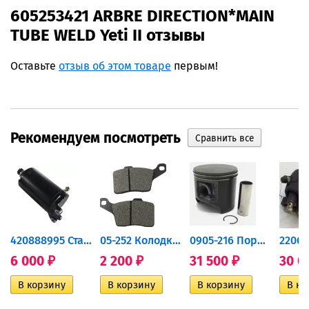
605253421 ARBRE DIRECTION*MAIN
TUBE WELD Yeti II отзывы
Оставьте
отзыв об этом товаре
первым!
Рекомендуем посмотреть
420888995 Стартер для...
05-252 Колодки тормозные...
0905-216 Поршень Arctic Cat...
6 000
2 200
31 500
30 0
₽
₽
₽