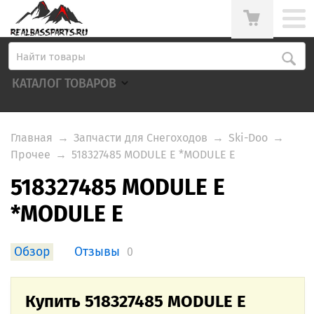
КАТАЛОГ ТОВАРОВ
Главная
→
Запчасти для Снегоходов
→
Ski-Doo
→
Прочее
→
518327485 MODULE E *MODULE E
518327485 MODULE E
*MODULE E
Обзор
Отзывы
0
Купить 518327485 MODULE E