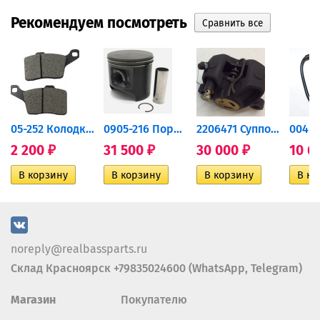
Рекомендуем посмотреть
дний...
05-252 Колодки тормозные...
0905-216 Поршень Arctic Cat...
2206471 Суппорт тормозной...
2 200
31 500
30 000
10 6
₽
₽
₽
noreply@realbassparts.ru
Склад Красноярск +79835024600 (WhatsApp, Telegram)
Магазин
Покупателю