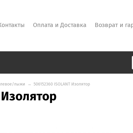
Контакты
Оплата и Доставка
Возврат и га
улевое/лыжи
→
506152360 ISOLANT Изолятор
 Изолятор