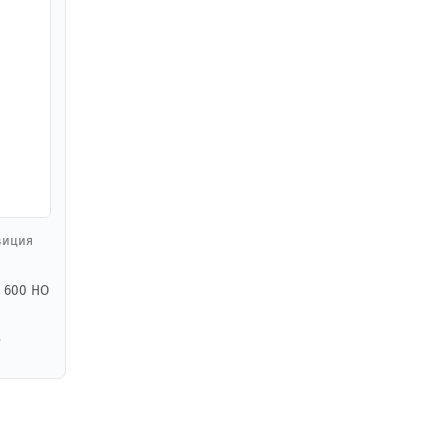
озиция
X 600 HO
,