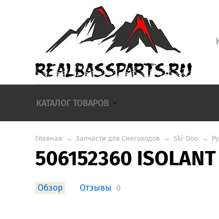
КАТАЛОГ ТОВАРОВ
Главная
→
Запчасти для Снегоходов
→
Ski-Doo
→
Р
506152360 ISOLANT
Обзор
Отзывы
0