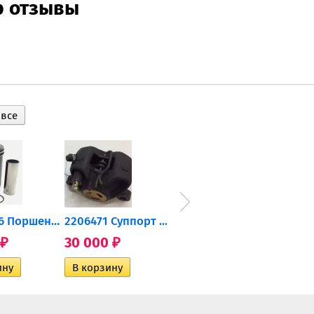
р отзывы
0905-216 Поршень Arctic Cat...
2206471 Суппорт тормозной...
004-172 Катушка зажигания...
30 000
10 600
2 40
₽
₽
₽