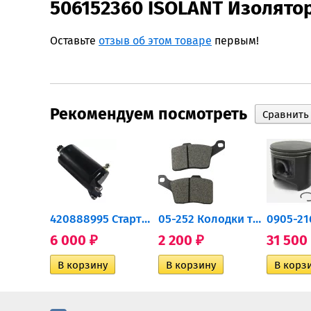
506152360 ISOLANT Изолято
Оставьте
отзыв об этом товаре
первым!
Рекомендуем посмотреть
0932-030 Подшипник...
420888995 Стартер для...
05-252 Колодки тормозные...
6 000
2 200
31 500
₽
₽