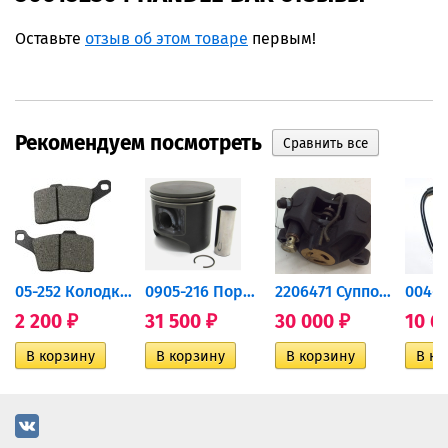
Оставьте
отзыв об этом товаре
первым!
Рекомендуем посмотреть
дний...
05-252 Колодки тормозные...
0905-216 Поршень Arctic Cat...
2206471 Суппорт тормозной...
2 200
31 500
30 000
10 6
₽
₽
₽