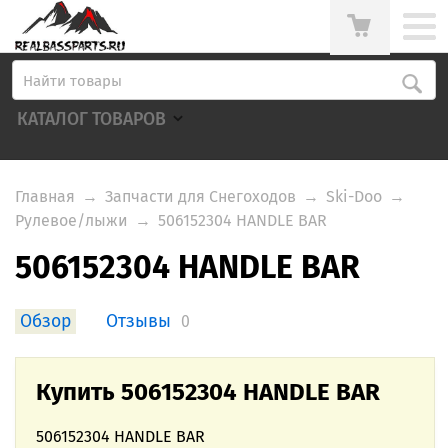
КАТАЛОГ ТОВАРОВ
Главная
→
Запчасти для Снегоходов
→
Ski-Doo
→
Рулевое/лыжи
→
506152304 HANDLE BAR
506152304 HANDLE BAR
Обзор
Отзывы
0
Купить 506152304 HANDLE BAR
506152304 HANDLE BAR