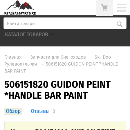
КАТАЛОГ ТОВАРОВ
Главная
→
Запчасти для Снегоходов
→
Ski-Doo
→
Рулевое/лыжи
→
506151820 GUIDON PEINT *HANDLE
BAR PAINT
506151820 GUIDON PEINT
*HANDLE BAR PAINT
Обзор
Отзывы
0