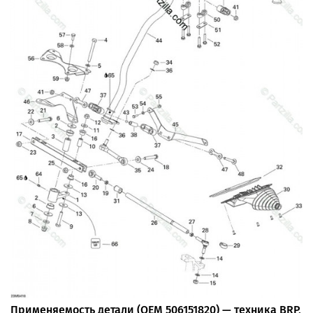
Применяемость детали (OEM 506151820) — техника BRP,