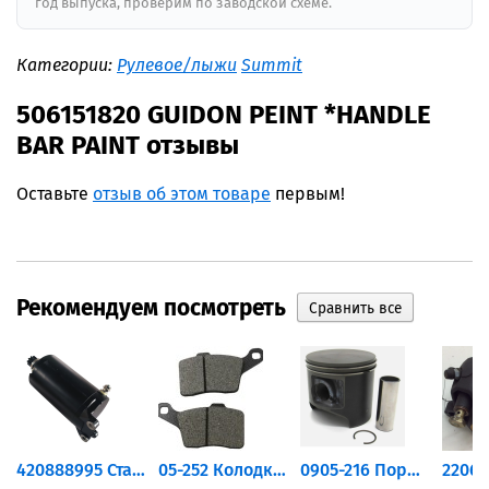
год выпуска, проверим по заводской схеме.
Категории:
Рулевое/лыжи
Summit
506151820 GUIDON PEINT *HANDLE
BAR PAINT отзывы
Оставьте
отзыв об этом товаре
первым!
Рекомендуем посмотреть
420888995 Стартер для...
05-252 Колодки тормозные...
0905-216 Поршень Arctic Cat...