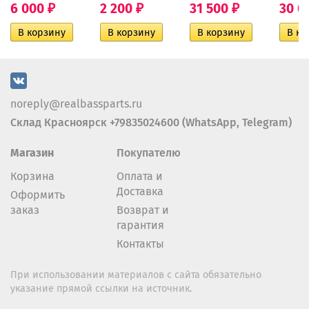
6 000
2 200
31 500
30 0
₽
₽
₽
noreply@realbassparts.ru
Склад Красноярск +79835024600 (WhatsApp, Telegram)
Магазин
Покупателю
Корзина
Оплата и
Доставка
Оформить
заказ
Возврат и
гарантия
Контакты
При использовании материалов с сайта обязательно
указание прямой ссылки на источник.