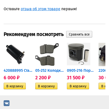
Оставьте
отзыв об этом товаре
первым!
Рекомендуем посмотреть
420888995 Стартер для...
05-252 Колодки тормозные...
0905-216 Поршень Arctic Cat...
6 000
2 200
31 500
30 0
₽
₽
₽