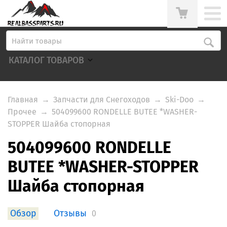
КАТАЛОГ ТОВАРОВ
Главная
→
Запчасти для Снегоходов
→
Ski-Doo
→
Прочее
→
504099600 RONDELLE BUTEE *WASHER-
STOPPER Шайба стопорная
504099600 RONDELLE
BUTEE *WASHER-STOPPER
Шайба стопорная
Обзор
Отзывы
0