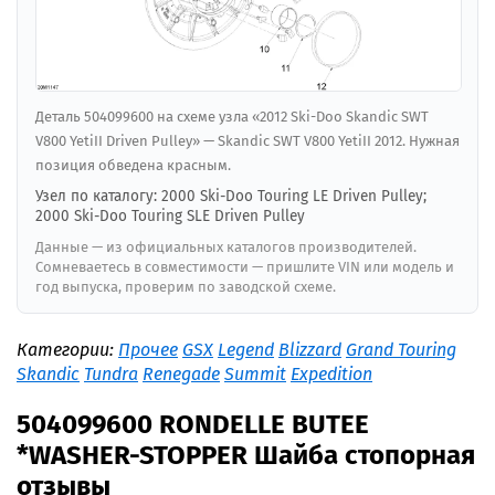
Деталь 504099600 на схеме узла «2012 Ski-Doo Skandic SWT
V800 YetiII Driven Pulley» — Skandic SWT V800 YetiII 2012. Нужная
позиция обведена красным.
Узел по каталогу: 2000 Ski-Doo Touring LE Driven Pulley;
2000 Ski-Doo Touring SLE Driven Pulley
Данные — из официальных каталогов производителей.
Сомневаетесь в совместимости — пришлите VIN или модель и
год выпуска, проверим по заводской схеме.
Категории:
Прочее
GSX
Legend
Blizzard
Grand Touring
Skandic
Tundra
Renegade
Summit
Expedition
504099600 RONDELLE BUTEE
*WASHER-STOPPER Шайба стопорная
отзывы