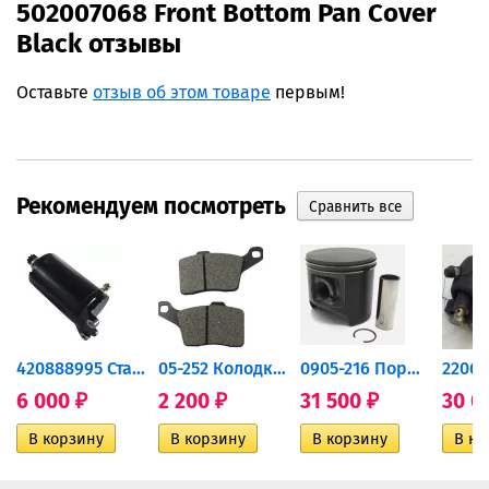
502007068 Front Bottom Pan Cover
Black отзывы
Оставьте
отзыв об этом товаре
первым!
Рекомендуем посмотреть
420888995 Стартер для...
05-252 Колодки тормозные...
0905-216 Поршень Arctic Cat...
6 000
2 200
31 500
30 0
₽
₽
₽