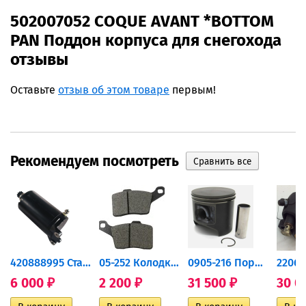
502007052 COQUE AVANT *BOTTOM
PAN Поддон корпуса для снегохода
отзывы
Оставьте
отзыв об этом товаре
первым!
Рекомендуем посмотреть
420888995 Стартер для...
05-252 Колодки тормозные...
0905-216 Поршень Arctic Cat...
6 000
2 200
31 500
30 0
₽
₽
₽