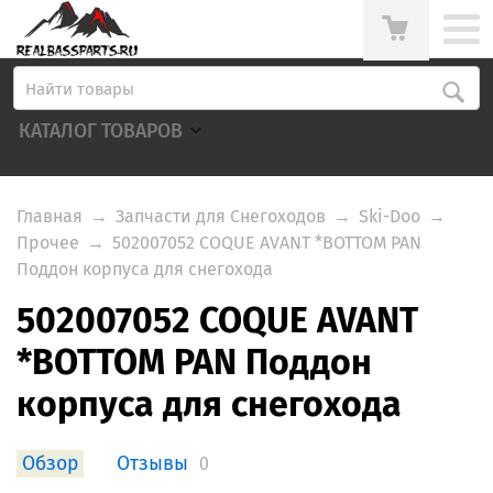
КАТАЛОГ ТОВАРОВ
Главная
→
Запчасти для Снегоходов
→
Ski-Doo
→
Прочее
→
502007052 COQUE AVANT *BOTTOM PAN
Поддон корпуса для снегохода
502007052 COQUE AVANT
*BOTTOM PAN Поддон
корпуса для снегохода
Обзор
Отзывы
0