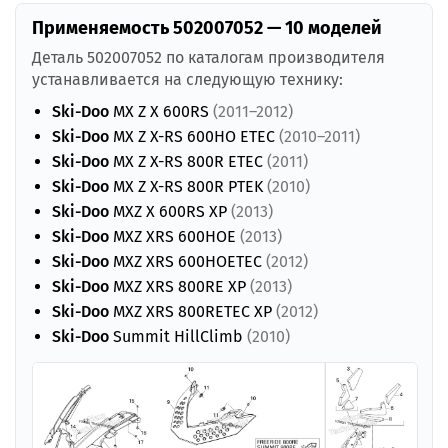
Применяемость 502007052 — 10 моделей
Деталь 502007052 по каталогам производителя
устанавливается на следующую технику:
Ski-Doo
MX Z X 600RS
(2011–2012)
Ski-Doo
MX Z X-RS 600HO ETEC
(2010–2011)
Ski-Doo
MX Z X-RS 800R ETEC
(2011)
Ski-Doo
MX Z X-RS 800R PTEK
(2010)
Ski-Doo
MXZ X 600RS XP
(2013)
Ski-Doo
MXZ XRS 600HOE
(2013)
Ski-Doo
MXZ XRS 600HOETEC
(2012)
Ski-Doo
MXZ XRS 800RE XP
(2013)
Ski-Doo
MXZ XRS 800RETEC XP
(2012)
Ski-Doo
Summit HillClimb
(2010)