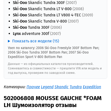
Ski-Doo
Skandic Tundra 300F
(2007)
Ski-Doo
Skandic Tundra LT V-800
(2008)
Ski-Doo
Skandic Tundra LT V800 4-TEC
(2009)
Ski-Doo
Skandic Tundra V-800
(2007)
Ski-Doo
Tundra 300F
(2006)
Lynx
adventure 300f
(2007)
Показать все модели (15)
Узел по каталогу: 2006 Ski-Doo Freestyle 300F Bottom Pan;
2006 Ski-Doo Tundra 300F Bottom Pan; 2007 Ski-Doo
Expedition Sport V-800 Bottom Pan
Данные — из официальных каталогов производителей.
Сомневаетесь в совместимости — пришлите VIN или модель и
год выпуска, проверим по заводской схеме.
Категории:
Прочее
Legend
Skandic
Tundra
Expedition
502006808 MOUSSE GAUCHE *FOAM
LH Шумоизолятор отзывы