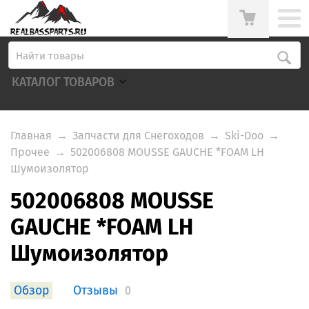
КАТАЛОГ ТОВАРОВ
Главная
→
Запчасти для Снегоходов
→
Ski-Doo
→
Прочее
→
502006808 MOUSSE GAUCHE *FOAM LH
Шумоизолятор
502006808 MOUSSE
GAUCHE *FOAM LH
Шумоизолятор
Обзор
Отзывы
0