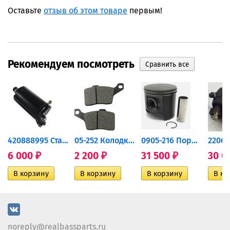
Оставьте
отзыв об этом товаре
первым!
Рекомендуем посмотреть
420888995 Стартер для...
05-252 Колодки тормозные...
0905-216 Поршень Arctic Cat...
6 000
2 200
31 500
30 0
₽
₽
₽
noreply@realbassparts.ru