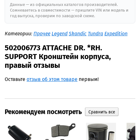
Данные — из официальных каталогов производителей.
Сомневаетесь в совместимости — пришлите VIN или модель и
год выпуска, проверим по заводской схеме.
Категории:
Прочее
Legend
Skandic
Tundra
Expedition
502006773 ATTACHE DR. *RH.
SUPPORT Кронштейн корпуса,
правый отзывы
Оставьте
отзыв об этом товаре
первым!
Рекомендуем посмотреть