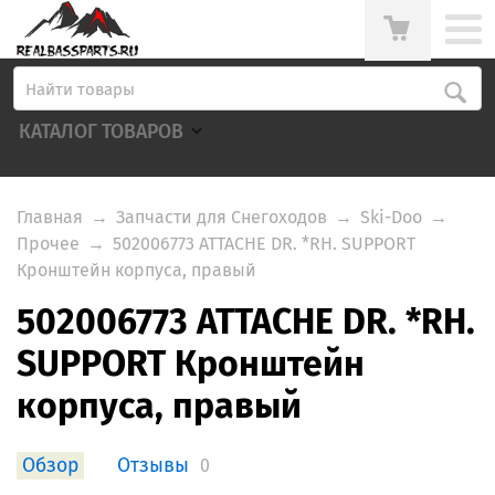
КАТАЛОГ ТОВАРОВ
Главная
→
Запчасти для Снегоходов
→
Ski-Doo
→
Прочее
→
502006773 ATTACHE DR. *RH. SUPPORT
Кронштейн корпуса, правый
502006773 ATTACHE DR. *RH.
SUPPORT Кронштейн
корпуса, правый
Обзор
Отзывы
0