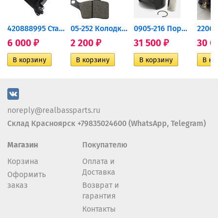
420888995 Стартер для...
05-252 Колодки тормозные...
0905-216 Поршень Arctic Cat...
6 000
2 200
31 500
30 0
₽
₽
₽
noreply@realbassparts.ru
Склад Красноярск +79835024600 (WhatsApp, Telegram)
Магазин
Покупателю
Корзина
Оплата и
Доставка
Оформить
заказ
Возврат и
гарантия
Контакты