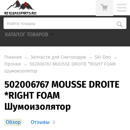
КАТАЛОГ ТОВАРОВ
Главная
→
Запчасти для Снегоходов
→
Ski-Doo
→
Прочее
→
502006767 MOUSSE DROITE *RIGHT FOAM
Шумоизолятор
502006767 MOUSSE DROITE
*RIGHT FOAM
Шумоизолятор
Обзор
Отзывы
0