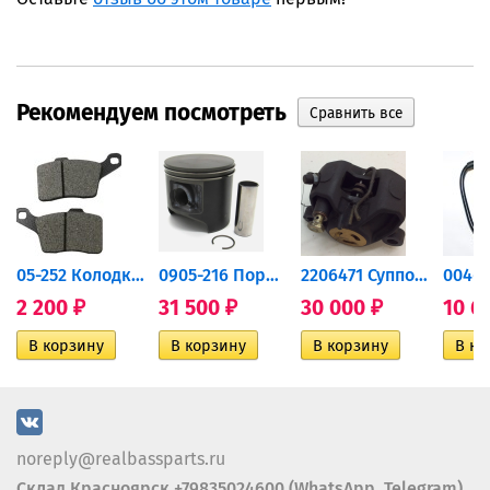
Рекомендуем посмотреть
дний...
05-252 Колодки тормозные...
0905-216 Поршень Arctic Cat...
2206471 Суппорт тормозной...
2 200
31 500
30 000
10 6
₽
₽
₽
noreply@realbassparts.ru
Склад Красноярск +79835024600 (WhatsApp, Telegram)