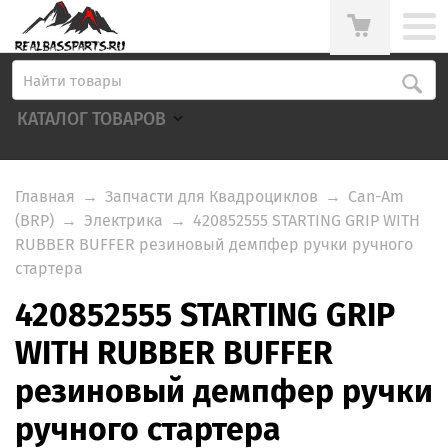
КАТАЛОГ ТОВАРОВ
Главная
→
Запчасти для Квадроциклов
→
Can-Am
(BRP)
→
Электрика
→
420852555 STARTING GRIP WITH
RUBBER BUFFER резиновый демпфер ручки ручного
стартера
420852555 STARTING GRIP
WITH RUBBER BUFFER
резиновый демпфер ручки
ручного стартера