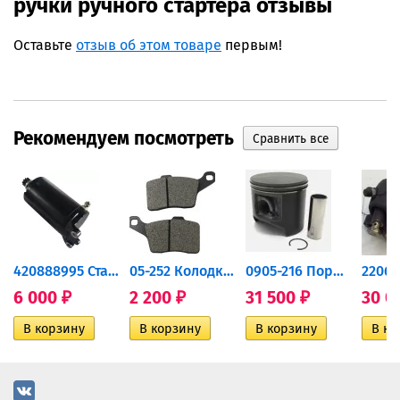
ручки ручного стартера отзывы
Оставьте
отзыв об этом товаре
первым!
Рекомендуем посмотреть
420888995 Стартер для...
05-252 Колодки тормозные...
0905-216 Поршень Arctic Cat...
6 000
2 200
31 500
30 0
₽
₽
₽