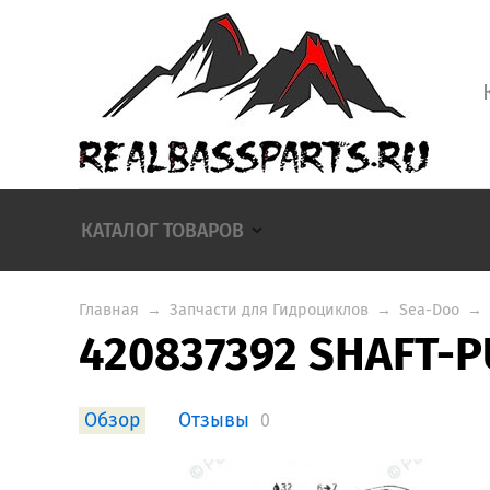
КАТАЛОГ ТОВАРОВ
Главная
→
Запчасти для Гидроциклов
→
Sea-Doo
→
420837392 SHAFT-P
Обзор
Отзывы
0