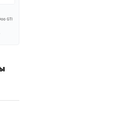
Doo GTI
,
вы