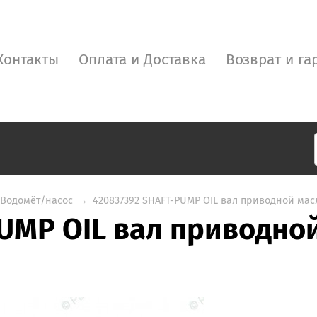
Контакты
Оплата и Доставка
Возврат и га
Водомёт/насос
→
420837392 SHAFT-PUMP OIL вал приводной мас
UMP OIL вал приводно