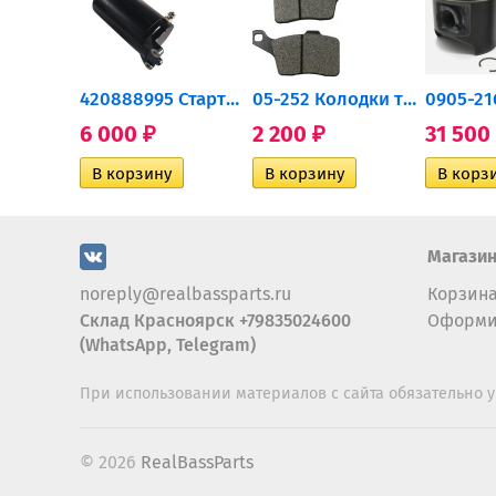
0932-030 Подшипник...
420888995 Стартер для...
05-252 Колодки тормозные...
6 000
2 200
31 500
₽
₽
Магази
noreply@realbassparts.ru
Корзин
Склад Красноярск +79835024600
Оформи
(WhatsApp, Telegram)
При использовании материалов с сайта обязательно у
© 2026
RealBassParts