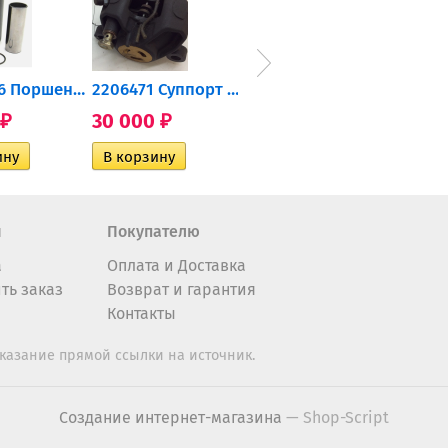
0905-216 Поршень Arctic Cat...
2206471 Суппорт тормозной...
004-172 Катушка зажигания...
30 000
10 600
2 40
₽
₽
₽
н
Покупателю
а
Оплата и Доставка
ть заказ
Возврат и гарантия
Контакты
казание прямой ссылки на источник.
Создание интернет-магазина
— Shop-Script