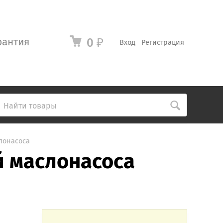
рантия
0
₽
Вход
Регистрация
лонасоса
й маслонасоса