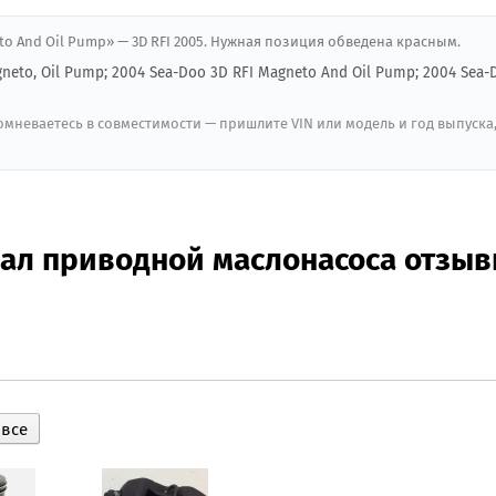
eto And Oil Pump» — 3D RFI 2005. Нужная позиция обведена красным.
agneto, Oil Pump; 2004 Sea-Doo 3D RFI Magneto And Oil Pump; 2004 Sea-
мневаетесь в совместимости — пришлите VIN или модель и год выпуска
вал приводной маслонасоса отзы