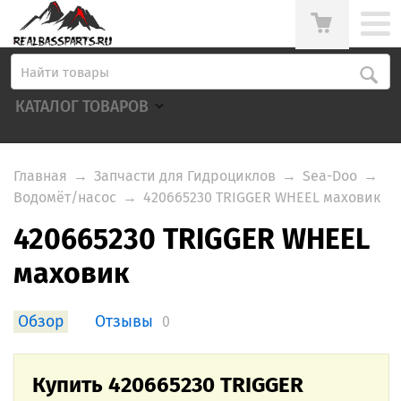
КАТАЛОГ ТОВАРОВ
Главная
→
Запчасти для Гидроциклов
→
Sea-Doo
→
Водомёт/насос
→
420665230 TRIGGER WHEEL маховик
420665230 TRIGGER WHEEL
маховик
Обзор
Отзывы
0
Купить 420665230 TRIGGER