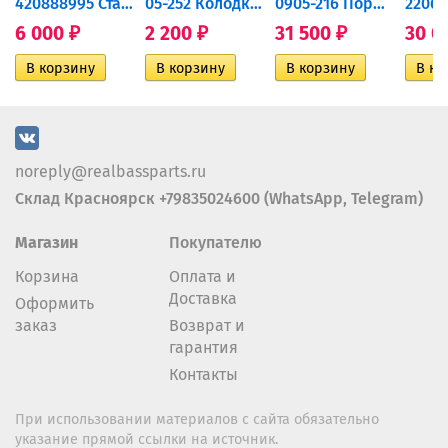
420888995 Стартер для...
05-252 Колодки тормозные...
0905-216 Поршень Arctic Cat...
6 000
2 200
31 500
30 0
₽
₽
₽
noreply@realbassparts.ru
Склад Красноярск +79835024600 (WhatsApp, Telegram)
Магазин
Покупателю
Корзина
Оплата и
Доставка
Оформить
заказ
Возврат и
гарантия
Контакты
При использовании материалов с сайта обязательно
указание прямой ссылки на источник.