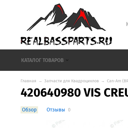
КАТАЛОГ ТОВАРОВ
Главная
→
Запчасти для Квадроциклов
→
Can-Am (B
420640980 VIS CRE
Обзор
Отзывы
0