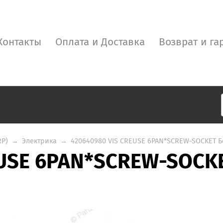
Контакты
Оплата и Доставка
Возврат и га
RP)
→
Электрика
→
420640980 VIS CREUSE 6PAN*SCREW-SOCKET Бо
USE 6PAN*SCREW-SOCKE