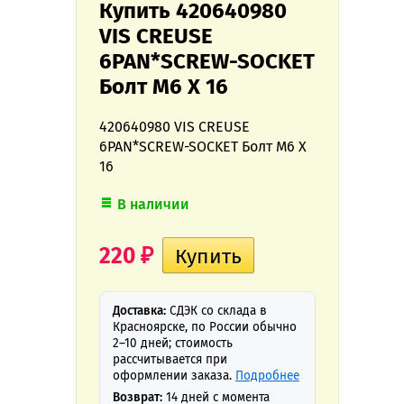
Купить 420640980
VIS CREUSE
6PAN*SCREW-SOCKET
Болт M6 X 16
420640980 VIS CREUSE
6PAN*SCREW-SOCKET Болт M6 X
16
В наличии
220
₽
Доставка:
СДЭК со склада в
Красноярске, по России обычно
2–10 дней; стоимость
рассчитывается при
оформлении заказа.
Подробнее
Возврат:
14 дней с момента