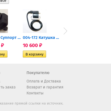
2206471 Суппорт тормозной...
004-172 Катушка зажигания...
AT-01574 Датчик включения...
0
10 600
2 400
35 
₽
₽
₽
н
Покупателю
а
Оплата и Доставка
ть заказ
Возврат и гарантия
Контакты
казание прямой ссылки на источник.