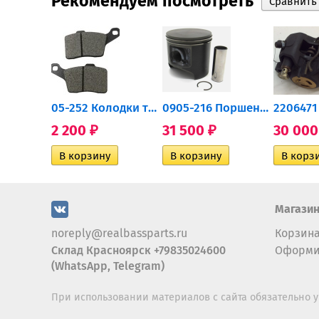
Рекомендуем посмотреть
705502757 Привод задний...
05-252 Колодки тормозные...
0905-216 Поршень Arctic Cat...
2 200
31 500
30 00
₽
₽
Магази
noreply@realbassparts.ru
Корзин
Склад Красноярск +79835024600
Оформи
(WhatsApp, Telegram)
При использовании материалов с сайта обязательно у