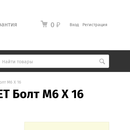
рантия
0
₽
Вход
Регистрация
лт M6 X 16
T Болт M6 X 16